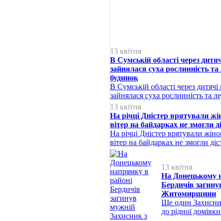
13 квітня
В Сумській області через дитяч
зайнялася суха рослинність та 
будинок
В Сумській області через дитячі
зайнялася суха рослинність та ле
13 квітня
На річці Дністер врятували жін
вітер на байдарках не змогли д
На річці Дністер врятували жіно
вітер на байдарках не змогли діс
13 квітня
На Донецькому 
Бердичів загину
Житомирщини
Ще один Захисни
до рідної домівк