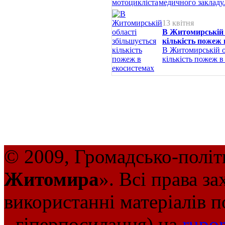
медичного закладу.
13 квітня
В Житомирській 
кількість пожеж 
В Житомирській о
кількість пожеж в
© 2009, Громадсько-політ
Житомира
». Всі права з
використанні матеріалів п
- гіперпосилання) на
rupor