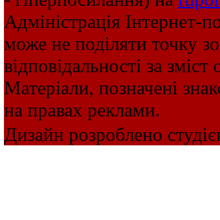
Адміністрація Інтернет-п
може не поділяти точку зор
відповідальності за зміст 
Матеріали, позначені зна
на правах реклами.
Дизайн розроблено студіє