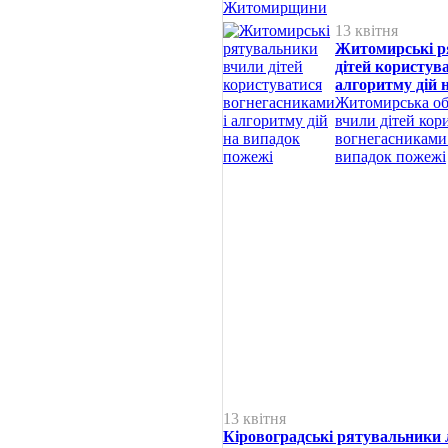
13 квітня
Житомирські р
дітей користув
алгоритму дій 
Житомирська об
вчили дітей кор
вогнегасниками 
випадок пожежі
13 квітня
Кіровоградські рятувальники 