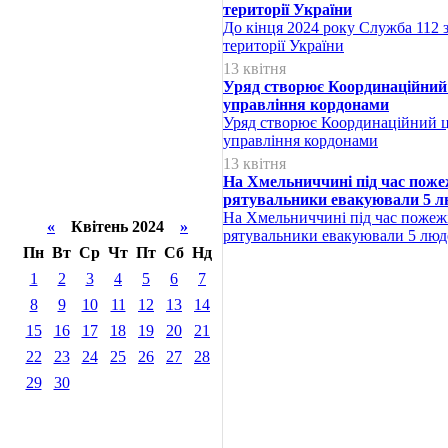
території України
До кінця 2024 року Служба 112 
території України
13 квітня
Уряд створює Координаційний 
управління кордонами
Уряд створює Координаційний ц
управління кордонами
13 квітня
На Хмельниччині під час пожеж
рятувальники евакуювали 5 л
На Хмельниччині під час пожежі
«
Квітень 2024
»
рятувальники евакуювали 5 люд
Пн
Вт
Ср
Чт
Пт
Сб
Нд
1
2
3
4
5
6
7
8
9
10
11
12
13
14
15
16
17
18
19
20
21
22
23
24
25
26
27
28
29
30