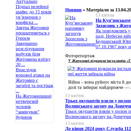
Актуально
Підпал релейної
Новини
» Матеріали за 13.04.2
шафи: до 15 років
13 квітня
ув’язнення з
На Куп’янськом
конфіска ...
Захисник з Жи
Завтра Житомир
Як повідомлять у
прощатиметься з
раді, Небесне ві
Героєм
Беднарський Юрі
Завершено
07.10.1967 року 
розслідування
вибухів біля
Фоторепортаж
Житомира влітку
У Житомирі відкрили інсталяцію «Го
20 ...
Внаслідок
ворожої атаки на
Житомир є
Війна – вона руйнує міста й д
загиблі та постраж
долі та забирає найдорожче —
...
13 квітня
На Житомирщині
Трьох окупантів взяли у поло
нетверезий
Волинського загону на Донечч
чоловік
Трьох окупантів взяли у полон
“замінував”
Волинського загону на Донеччи
будинок
13 квітня
До кінця 2024 року Служба 112