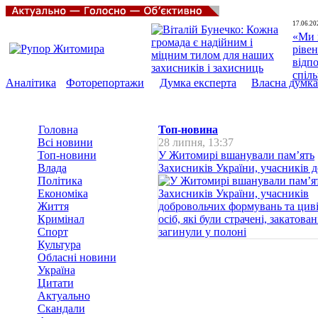
17.06.20
«Ми 
рівен
відп
спіл
Аналітика
Фоторепортажи
Думка експерта
Власна думка
Головна
Топ-новина
Всі новини
28 липня, 13:37
Топ-новини
У Житомирі вшанували пам’ять
Влада
Захисників України, учасників до
Політика
Економіка
Життя
Кримінал
Спорт
Культура
Обласні новини
Україна
Цитати
Актуально
Скандали