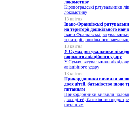
локомотиву
Кіровоградські рятувальники лі
локомотиву
13 квітня
Івано-Франківські рятувальн
на території дошкільного навч
Івано-Франківські рятувальники
території дошкільного навчальн
13 квітня
У Сумах рятувальники ліквідо
ворожого авіаційного удару
У Сумах рятувальники ліквідов
авіаційного удару
13 квітня
Прикордонники виявили чолов
двох дітей, батьківство щодо т
питанням
Прикордонники виявили чоловік
двох дітей, батьківство щодо тр
питанням