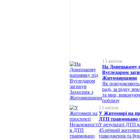
13 квітня
На Донецькому 
Вугледаром заги
Житомирщини
Як повідомляють 
раді, за рідну земл
та мир, виконуюч
поблизу
13 квітня
У Житомирі на пр
ДТП травмовано 
У результаті ДТП 
45-річний житомир
ушкодження та був