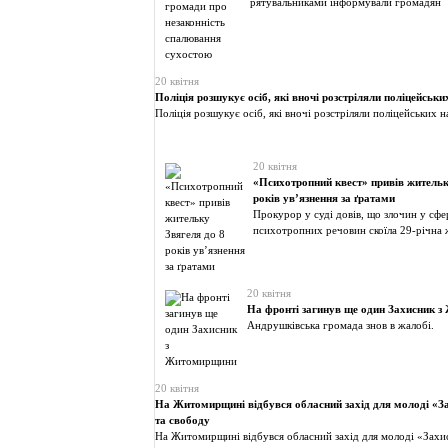
рятувальниками інформували громадян
20 квітня
Поліція розшукує осіб, які вночі розстріляли поліцейськи
Поліція розшукує осіб, які вночі розстріляли поліцейських 
20 квітня
«Психотропний квест» привів жительк
років ув’язнення за ґратами
Прокурор у суді довів, що злочин у сфе
психотропних речовин скоїла 29-річна 
20 квітня
На фронті загинув ще один Захисник 
Андрушківська громада знов в жалобі.
20 квітня
На Житомирщині відбувся обласний захід для молоді «За
та свободу
На Житомирщині відбувся обласний захід для молоді «Захис