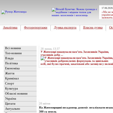
17.06.2026
«Ми не м
українськ
залежить
Аналітика
Фоторепортажи
Думка експерта
Власна думка
Ог
Головна
Топ-новина
Всі новини
28 липня, 13:37
У Житомирі вшанували пам’ять Захисників України,
Топ-новини
учасників добр ...
Влада
Політика
Економіка
Життя
Кримінал
Спорт
Культура
Обласні новини
Новини
» Матеріали за 20.04.2024
Україна
Цитати
20 квітня
На Житомирщині посадовець допоміг легалізувати незак
Актуально
300 га земель