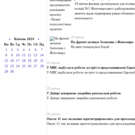
19 квітня фахівці організували для поліц
поліції №1 Житомирського райуправління
заняття задля підвищення рівня обізнанос
ментального
20 квітня
«
Квітень 2024
»
На фронті загинув Захисник з Житомира
Пн
Вт
Ср
Чт
Пт
Сб
Нд
На щиті повернувся Герой...
1
2
3
4
5
6
7
8
9
10
11
12
13
14
15
16
17
18
19
20
21
20 квітня
22
23
24
25
26
27
28
У МВС відбулася робоча зустріч із представниками Європ
29
30
У МВС відбулася робоча зустріч із представниками Європейс
20 квітня
У Дніпрі завершено аварійно-рятувальні роботи
У Дніпрі завершено аварійно-рятувальні роботи
20 квітня
Около 11 тыс волынян зарегистрировались для прохож
Около 11 тыс волынян зарегистрировались для прохожден