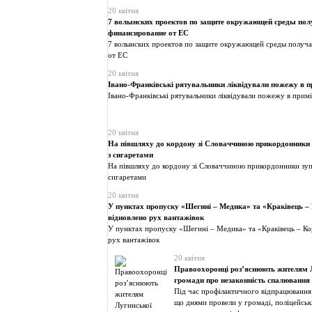
20 квітня
7 волынских проектов по защите окружающей среды пол
финансирование от ЕС
7 волынских проектов по защите окружающей среды получ
от ЕС
20 квітня
Івано-Франківські рятувальники ліквідували пожежу в п
Івано-Франківські рятувальники ліквідували пожежу в прим
20 квітня
На півшляху до кордону зі Словаччиною прикордонники 
з сигаретами
На півшляху до кордону зі Словаччиною прикордонники зуп
сигаретами
20 квітня
У пунктах пропуску «Шегині – Медика» та «Краківець –
відновлено рух вантажівок
У пунктах пропуску «Шегині – Медика» та «Краківець – Ко
рух вантажівок
20 квітня
Правоохоронці роз’яснюють жителям 
громади про незаконність спалювання
Під час профілактичного відпрацювання
що днями провели у громаді, поліцейські