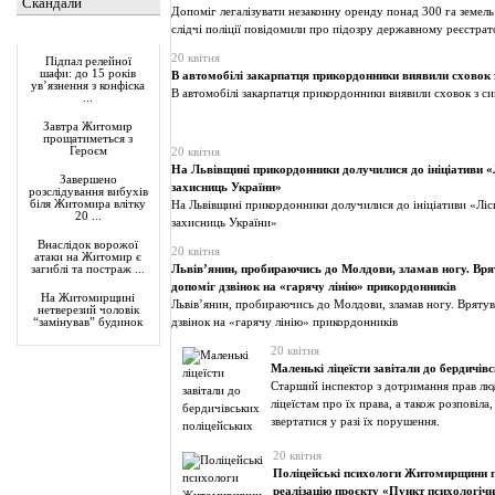
Скандали
Допоміг легалізувати незаконну оренду понад 300 га земел
слідчі поліції повідомили про підозру державному реєстра
Актуально
20 квітня
Підпал релейної
шафи: до 15 років
В автомобілі закарпатця прикордонники виявили сховок 
ув’язнення з конфіска
В автомобілі закарпатця прикордонники виявили сховок з с
...
Завтра Житомир
прощатиметься з
Героєм
20 квітня
На Львівщині прикордонники долучилися до ініціативи «Л
Завершено
захисниць України»
розслідування вибухів
біля Житомира влітку
На Львівщині прикордонники долучилися до ініціативи «Ліси
20 ...
захисниць України»
Внаслідок ворожої
20 квітня
атаки на Житомир є
Львів’янин, пробираючись до Молдови, зламав ногу. Вря
загиблі та постраж ...
допоміг дзвінок на «гарячу лінію» прикордонників
На Житомирщині
Львів’янин, пробираючись до Молдови, зламав ногу. Вряту
нетверезий чоловік
дзвінок на «гарячу лінію» прикордонників
“замінував” будинок
20 квітня
Маленькі ліцеїсти завітали до бердичів
Старший інспектор з дотримання прав лю
ліцеїстам про їх права, а також розповіла
звертатися у разі їх порушення.
20 квітня
Поліцейські психологи Житомирщини 
реалізацію проєкту «Пункт психологіч