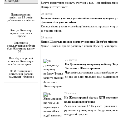
Скандали
Багато країн тепер можуть вчитися у вас, - європейські мін
Центр життєстійкості
Актуально
29 квітня
Підпал релейної
шафи: до 15 років
Канада візьме участь у реалізації навчальних програм у
ув’язнення з конфіска
діяльності за участю жінок
...
Канада візьме участь у реалізації навчальних програм у про
Завтра Житомир
за участю жінок
прощатиметься з
Героєм
29 квітня
Денис Шмигаль провів розмову з новим Прем’єр-міністро
Завершено
розслідування вибухів
Денис Шмигаль провів розмову з новим Прем’єр-міністром 
біля Житомира влітку
20 ...
Внаслідок ворожої
29 квітня
атаки на Житомир є
На Донецькому напрямку поблизу Терн
загиблі та постраж ...
Захисник з Житомирщини
На Житомирщині
Черняхівська селищна рада з глибоким с
нетверезий чоловік
те, що ще один молодий воїн-захисник ст
“замінував” будинок
29 квітня
На Житомирщині під час ДТП перекинув
водій виявився п’яним
27 квітня близько 17.15 у смт Гришківцях
рухаючись у напрямку м. Бердичева, не в
швидкості руху та