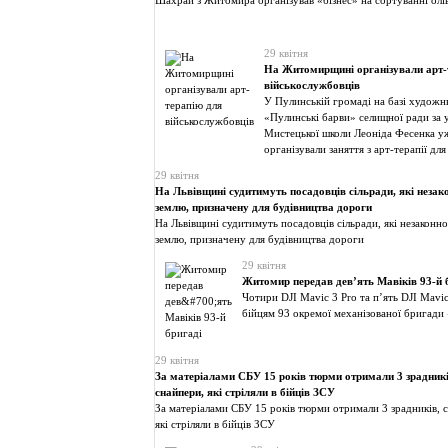
Шахрай з Житомира організував «бізнес» на сортуванні олі
29 квітня
На Житомирщині організували арт-
військослужбовців
У Пулинській громаді на базі худож
«Пулинські барви» селищної ради за 
Мистецької школи Леоніда Фесенка у
організували заняття з арт-терапії для
29 квітня
На Львівщині судитимуть посадовців сільради, які неза
землю, призначену для будівництва дороги
На Львівщині судитимуть посадовців сільради, які незаконн
землю, призначену для будівництва дороги
29 квітня
Житомир передав девʼять Мавіків 93-й 
Чотири DJI Mavic 3 Pro та пʼять DJI Mavi
бійцям 93 окремої механізованої бригади
29 квітня
За матеріалами СБУ 15 років тюрми отримали 3 зрадникі
снайпери, які стріляли в бійців ЗСУ
За матеріалами СБУ 15 років тюрми отримали 3 зрадників, 
які стріляли в бійців ЗСУ