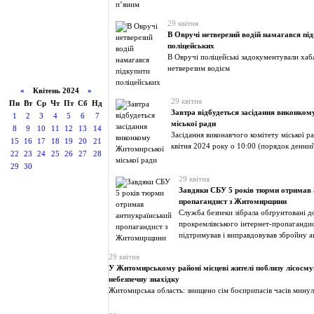
29 квітня
В Овручі нетверезий водій намагався пі
поліцейських
В Овручі поліцейські задокументували хаб
нетверезим водієм
«
Квітень 2024
»
29 квітня
Пн
Вт
Ср
Чт
Пт
Сб
Нд
Завтра відбудеться засідання виконко
1
2
3
4
5
6
7
міської ради
8
9
10
11
12
13
14
Засідання виконавчого комітету міської р
15
16
17
18
19
20
21
квітня 2024 року о 10:00 (порядок денни
22
23
24
25
26
27
28
29
30
29 квітня
Завдяки СБУ 5 років тюрми отримав 
пропагандист з Житомирщини
Служба безпеки зібрала обґрунтовані д
прокремлівського інтернет-пропагандис
підтримував і виправдовував збройну аг
29 квітня
У Житомирському районі місцеві жителі поблизу лісосму
небезпечну знахідку
Житомирська область: знищено сім боєприпасів часів минул