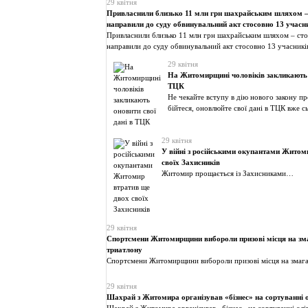
29 квітня
Привласнили близько 11 млн грн шахрайським шляхом – 
направили до суду обвинувальний акт стосовно 13 учасн
Привласнили близько 11 млн грн шахрайським шляхом – стол
направили до суду обвинувальний акт стосовно 13 учасникі
29 квітня
На Житомирщині чоловіків закликають о
ТЦК
Не чекайте вступу в дію нового закону пр
бійтеся, оновлюйте свої дані в ТЦК вже с
29 квітня
У війні з російськими окупантами Житом
своїх Захисників
Житомир прощається із Захисниками…
29 квітня
Спортсмени Житомирщини вибороли призові місця на зм
триатлону
Спортсмени Житомирщини вибороли призові місця на змага
29 квітня
Шахрай з Житомира організував «бізнес» на сортуванні о