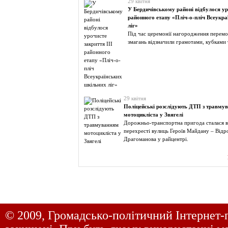
29 квітня
У Бердичівському районі відбулося уро
районного етапу «Пліч-о-пліч Всеукр
ліг»
Під час церемонії нагородження перемо
змагань відзначили грамотами, кубками 
29 квітня
Поліцейські розслідують ДТП з травму
мотоцикліста у Звягелі
Дорожньо-транспортна пригода сталася вв
перехресті вулиць Героїв Майдану – Від
Драгоманова у райцентрі.
© 2009, Громадсько-політичний Інтернет-