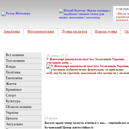
17.06.2026
«Ми не м
українськ
залежить
Аналітика
Фоторепортажи
Думка експерта
Власна думка
Ог
Головна
Топ-новина
Всі новини
28 липня, 13:37
У Житомирі вшанували пам’ять Захисників України,
Топ-новини
учасників добр ...
Влада
Політика
Економіка
Життя
Кримінал
Спорт
Культура
Обласні новини
Новини
» Матеріали за 29.04.2024
Україна
Цитати
29 квітня
Багато країн тепер можуть вчитися у вас, - європейські м
Актуально
бучанський Центр життєстійкості