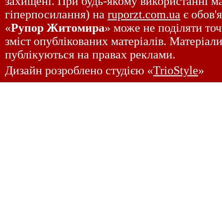
захищені. При будь-якому використанні ма
гіперпосилання) на
ruporzt.com.ua
є обов'
«
Рупор Житомира
» може не поділяти точ
зміст опублікованих матеріалів. Матеріали
публікуються на правах реклами.
Дизайн розроблено студією «
TrioStyle
»