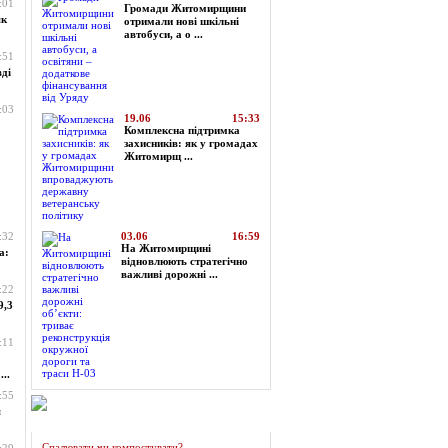
:01
Громади Житомирщини
як
отримали нові шкільні
автобуси, а о ...
:51
ді
:03
19.06
15:33
Комплексна підтримка
захисників: як у громадах
Житомирщ ...
:32
03.06
16:59
На Житомирщині
а:
відновлюють стратегічно
важливі дорожні ...
:22
9,3
:11
..
:55
я
Огляд преси
Спалювати чи компостувати?