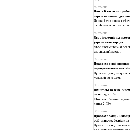
30 травня
Понад 6 тис нових робоч
парків включено два но
Понад 6 тис нових робочи
парків включено два нови
30 травня
Двоє іноземців на крос
український кордон
Двоє іноземців на кросо
український кордон
30 травня
Правоохоронці викрили 
переправленням чоловік
Правоохоронці викрили з
чоловіків за кордон
30 травня
Шмигаль: Ведемо перемо
до понад 2 ГВт
Шмигаль: Ведемо перемов
понад 2 ГВт
30 травня
Правоохоронці Львівщин
осіб, зниклих безвісти з
Правоохоронці Львівщини
осіб, зниклих безвісти за