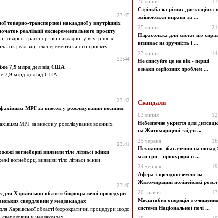
30 липня
17
Стрільба на різних дистанціях: 
23:45
змінюються вправи та ...
ої товарно-транспортної накладної у внутрішніх
25 липня
21
початок реалізації експерементального проєкту
Парасолька для міста: що справ
ї товарно-транспортної накладної у внутрішніх
впливає на зручність і ...
очаток реалізації експерементального проєкту
23 липня
14
23:44
Не списуйте це на вік - перші
йже 7,9 млрд дол від США
ознаки серйозних проблем ...
же 7,9 млрд дол від США
23:42
Скандали
фахівцям МРГ за внесок у розслідування воєнних
03 липня
12
Небезпечне укриття для дитсадк
ахівцям МРГ за внесок у розслідування воєнних
на Житомирщині слідчі ...
25 червня
16
23:41
Незаконне збагачення на понад 
ожежі вогнеборці виявили тіло літньої жінки
млн грн – прокурори п ...
ежі вогнеборці виявили тіло літньої жінки
24 червня
19
Афера з орендою землі: на
Житомирщині поліцейські розсл .
23:40
20 травня
13
 для Харківської області бюрократичні процедури
Масштабна операція з очищенн
іанських свердловин у медзакладах
системи Національної полі ...
для Харківської області бюрократичні процедури щодо
х свердловин у медзакладах