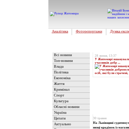
Аналітика
Фоторепортажи
Думка експ
Головна
Топ-новина
Всі новини
28 липня, 13:37
У Житомирі вшанували 
Топ-новини
учасників добр ...
Влада
Політика
Економіка
Життя
Кримінал
Спорт
Культура
Обласні новини
Новини
» Матеріали 
Україна
Цитати
30 травня
На Львівщині судитимуть
Актуально
низці крадіжок із магази