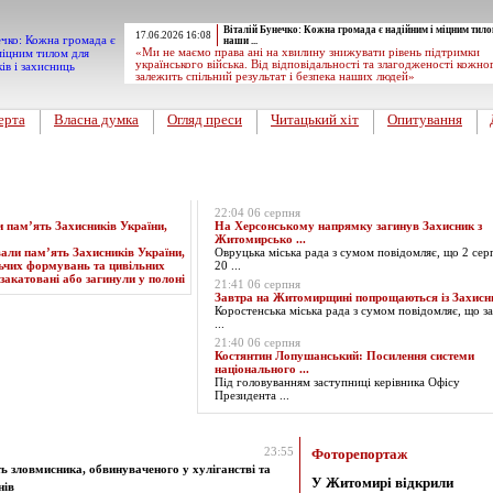
Віталій Бунечко: Кожна громада є надійним і міцним тило
17.06.2026 16:08
наши ...
«Ми не маємо права ані на хвилину знижувати рівень підтримки
українського війська. Від відповідальності та злагодженості кожно
залежить спільний результат і безпека наших людей»
ерта
Власна думка
Огляд преси
Читацький хіт
Опитування
Експрес-новини
22:04 06 серпня
пам’ять Захисників України,
На Херсонському напрямку загинув Захисник з
Житомирсько ...
Овруцька міська рада з сумом повідомляє, що 2 сер
20 ...
21:41 06 серпня
Завтра на Житомирщині попрощаються із Захис
Коростенська міська рада з сумом повідомляє, що за
...
21:40 06 серпня
Костянтин Лопушанський: Посилення системи
національного ...
Під головуванням заступниці керівника Офісу
Президента ...
за 30.05.2024
23:55
Фоторепортаж
 зловмисника, обвинуваченого у хуліганстві та
У Житомирі відкрили
нів