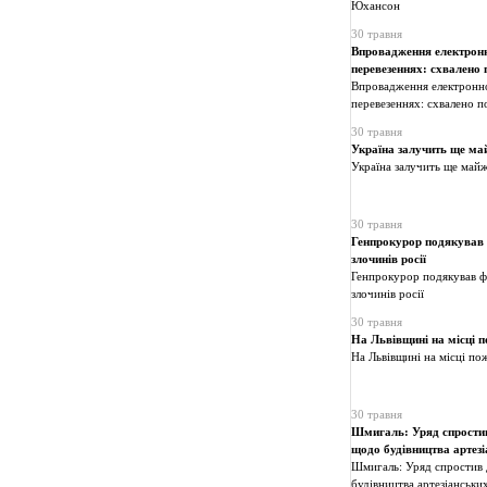
Юхансон
30 травня
Впровадження електронн
перевезеннях: схвалено 
Впровадження електронно
перевезеннях: схвалено п
30 травня
Україна залучить ще ма
Україна залучить ще май
30 травня
Генпрокурор подякував 
злочинів росії
Генпрокурор подякував ф
злочинів росії
30 травня
На Львівщині на місці п
На Львівщині на місці пож
30 травня
Шмигаль: Уряд спростив
щодо будівництва артез
Шмигаль: Уряд спростив 
будівництва артезіанськи