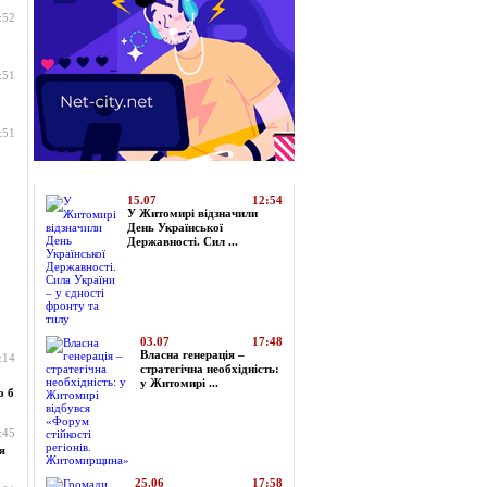
:52
:51
:51
Топ-новини
15.07
12:54
У Житомирі відзначили
День Української
Державності. Сил ...
03.07
17:48
Власна генерація –
:14
стратегічна необхідність:
у Житомирі ...
о б
:45
я
25.06
17:58