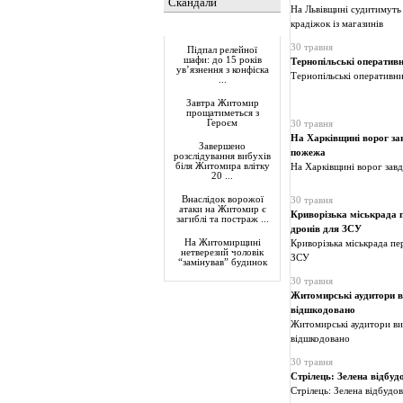
Скандали
На Львівщині судитимуть 
крадіжок із магазинів
Актуально
30 травня
Підпал релейної
шафи: до 15 років
Тернопільські оперативн
ув’язнення з конфіска
Тернопільські оперативни
...
Завтра Житомир
прощатиметься з
Героєм
30 травня
На Харківщині ворог зав
Завершено
пожежа
розслідування вибухів
біля Житомира влітку
На Харківщині ворог завд
20 ...
Внаслідок ворожої
30 травня
атаки на Житомир є
Криворізька міськрада п
загиблі та постраж ...
дронів для ЗСУ
На Житомирщині
Криворізька міськрада пе
нетверезий чоловік
ЗСУ
“замінував” будинок
30 травня
Житомирські аудитори ви
відшкодовано
Житомирські аудитори вия
відшкодовано
30 травня
Стрілець: Зелена відбуд
Стрілець: Зелена відбудо