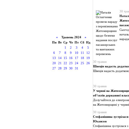
30 тра
Наталі
Житом
пасажи
Сьогод
началь
«
Травень 2024
»
нарада
Пн
Вт
Ср
Чт
Пт
Сб
Нд
1
2
3
4
5
6
7
8
9
10
11
12
13
14
15
16
17
18
19
30 травня
20
21
22
23
24
25
26
Швеція надасть додатко
27
28
29
30
31
Швеція надасть додатков
30 травня
У червні на Житомирщині
об’єктів державної влас
Долучайтеся до електронн
на Житомирщині у червн
30 травня
Стефанішина зустрілася 
Юхансон
Стефанішина зустрілася з