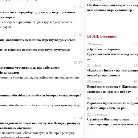
19 травня
10
На Житомирщині викрито схем
23:39
незаконного нарахування гр ...
их місць в переробці: до реєстру індустріальних
вих парки
х місць в переробці: до реєстру індустріальних
х парки
23:38
БІЗНЕС-новини
ових мотоциклах незаконно перетнули румунсько-
20 жовтня
12
«Зроблено в Україні»:
вих мотоциклах незаконно перетнули румунсько-
Брусилівський маслозавод — мр
...
23:37
21 квітня
11
злочинне угруповання, яке займалося
«Церсаніт Інвест» на Звягельщи
ів за кордон
потребує працівників
лочинне угруповання, яке займалося переправленням
25 лютого
09
Виробник морозива у Житомирі
23:35
запрошує на сезонну роботу
вини, аби збільшити обсяги імпорту електроенергії
04 грудня
14
Виробник будівельних конструк
ини, аби збільшити обсяги імпорту електроенергії до
у Житомирі кличе на ро ...
22 листопада
14
23:34
Суспільне Житомир шукає
и надають поліцейські послуги в Центрі з розшуку
телеоператора, режисера монта
а особливих обставин
...
 надають поліцейські послуги в Центрі з розшуку
 особливих обставин