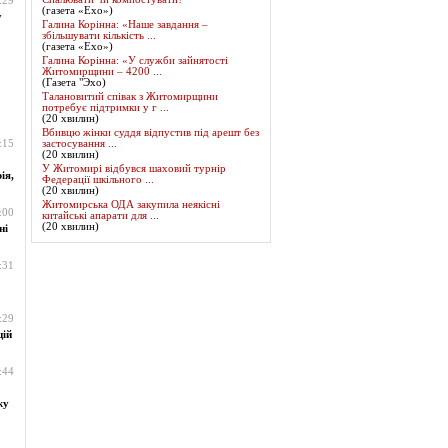
:29
(газета «Ехо»)
у
Галина Корінна: «Наше завдання –
збільшувати кількість ...
(газета «Ехо»)
Галина Корінна: «У служби зайнятості
Житомирщини – 4200 ...
(Газета "Эхо)
Талановитий співак з Житомирщини
потребує підтримки у г ...
(20 хвилин)
Вбивцю жінки суддя відпустив під арешт без
:15
застосування ...
(20 хвилин)
У Житомирі відбувся шаховий турнір
ія,
Федерації шкільного ...
(20 хвилин)
Житомирська ОДА закупила неякісні
:00
китайські апарати для ...
(20 хвилин)
ні
:31
:29
цій
:44
жу