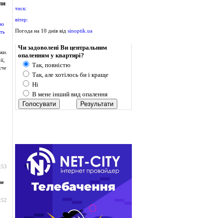
ли
тиск:
вітер:
Погода на 10 днів від
sinoptik.ua
Опитування
Чи задоволені Ви центральним
ки.
опаленням у квартирі?
ї,
Так, повністю
жче
Так, але хотілось би і краще
Ні
В мене інший вид опалення
:53
пе
:52