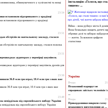
інсталяцію «Голоси, що ста
зловмисника, обвинуваченого у хуліганстві та низці
тишею» ...
23:54
ики встановили підозрюваного у крадіжці
ки встановили підозрюваного у крадіжці
Війна – вона руйнує міста й домів
Вона безжально нищить дитячі мрі
23:51
обриває долі та забирає найдоро
дав обстрілів по навчальному закладу, сталася
— життя. За кожною цифрою
статистики
ав обстрілів по навчальному закладу, сталася пожежа
23:51
ерешкоджає аудиторам у перевірці закупівель
решкоджає аудиторам у перевірці закупівель дронів для
23:50
Україна
явили 36.8 млн грн втрат, 10.4 млн грн з яких вже
Вчора
21
Незаконний маршрут не
вили 36.8 млн грн втрат, 10.4 млн грн з яких вже
спрацював: шістьох чоловіків і 
...
23:49
Вчора
21
ова невіддільна від європейського вибору України
Прикордонники викрили схему
ва невіддільна від європейського вибору України
незаконного виготовлення до ...