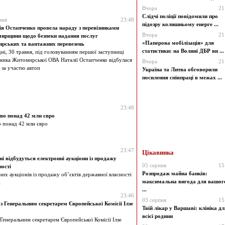
Вчора
21
Слідчі поліції повідомили про
вня
23:48
підозру колишньому енерге ...
я Остапченко провела нараду з перевізниками
Вчора
21
ирщини щодо безпеки надання послуг
«Паперова мобілізація» для
рських та вантажних перевезень
статистики: на Волині ДБР ви ...
ні, 30 травня, під головуванням першої заступниці
ника Житомирської ОВА Наталії Остапченко відбулася
Вчора
21
 за участю автоп
Україна та Литва обговорили
посилення співпраці в межах ...
23:48
во понад 42 млн євро
о понад 42 млн євро
23:47
Цікавинка
 відбудуться електронні аукціони із продажу
05 серпня
15
ності
Розпродаж майна банків:
их аукціонів із продажу об’єктів державної власності
максимальна вигода для вашог
і
...
23:46
03 серпня
15
з Генеральним секретарем Європейської Комісії Ілзе
Твій лікар у Варшаві: клініка дл
всієї родини
 Генеральним секретарем Європейської Комісії Ілзе