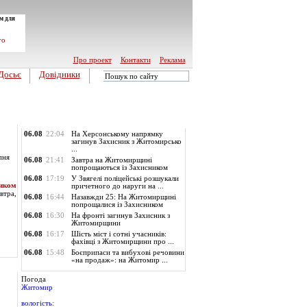
м для
го
Про проект
Контакти
Реклама
Досьє
Довідники
Обласні новини
06.08
22:04
На Херсонському напрямку
загинув Захисник з Житомирсько
...
пня
06.08
21:41
Завтра на Житомирщині
попрощаються із Захисником
06.08
17:19
У Звягелі поліцейські розшукали
ником
причетного до наруги на ...
втра,
06.08
16:44
Назавжди 25: На Житомирщині
попрощалися із Захисником
06.08
16:30
На фронті загинув Захисник з
Житомирщини
06.08
16:17
Шість міст і сотні учасників:
фахівці з Житомирщини про ...
06.08
15:48
Боєприпаси та вибухові речовини
«на продаж»: на Житомир ...
Погода
Житомир
вологість: