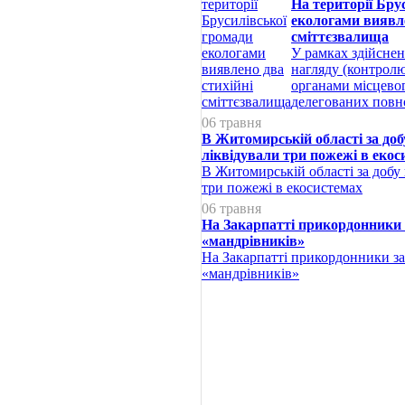
На території Бру
екологами виявле
сміттєзвалища
У рамках здійснен
нагляду (контролю
органами місцево
делегованих повн
06 травня
В Житомирській області за доб
ліквідували три пожежі в екос
В Житомирській області за добу 
три пожежі в екосистемах
06 травня
На Закарпатті прикордонники
«мандрівників»
На Закарпатті прикордонники з
«мандрівників»