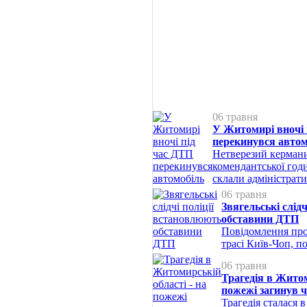
06 травня
У Житомирі вночі 
перекинувся автом
Нетверезий керманич
комендантської го
склали адміністрати
06 травня
Звягельські слід
обставини ДТП
Повідомлення про
трасі Київ-Чоп, п
06 травня
Трагедія в Житом
пожежі загинув 
Трагедія сталася в