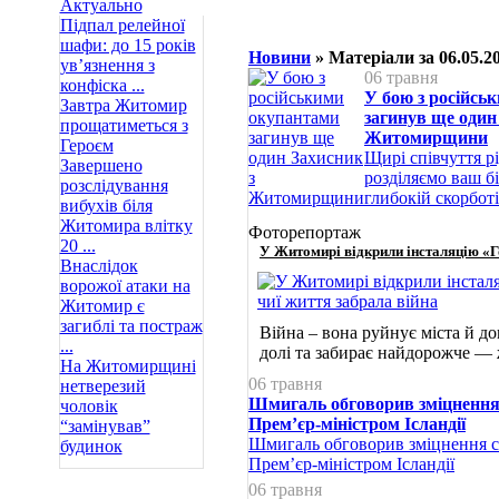
Актуально
Підпал релейної
шафи: до 15 років
Новини
» Матеріали за 06.05.2
ув’язнення з
06 травня
конфіска ...
У бою з російсь
Завтра Житомир
загинув ще один
прощатиметься з
Житомирщини
Героєм
Щирі співчуття р
Завершено
розділяємо ваш бі
розслідування
глибокій скорботі
вибухів біля
Житомира влітку
Фоторепортаж
20 ...
У Житомирі відкрили інсталяцію «Го
Внаслідок
ворожої атаки на
Житомир є
загиблі та постраж
Війна – вона руйнує міста й д
...
долі та забирає найдорожче —
На Житомирщині
06 травня
нетверезий
Шмигаль обговорив зміцнення 
чоловік
Прем’єр-міністром Ісландії
“замінував”
Шмигаль обговорив зміцнення с
будинок
Прем’єр-міністром Ісландії
06 травня