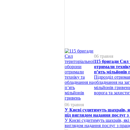
06 травня
115 бригади Сил 
отримали технік
п’ять мільйонів 
Підрозділ отримав
обладнання на заг
мільйонів гривен
ворога та захисти
06 травня
У Києві судитимуть шахраїв, 
під виглядом надання послуг 
У Києві судитимуть шахраїв, як
виглядом надання послуг з пра