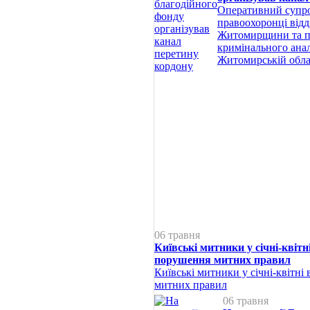
Оперативний супро
правоохоронці відді
Житомирщини та пр
кримінального ана
Житомирській обла
06 травня
Київські митники у січні-квітн
порушення митних правил
Київські митники у січні-квітн
митних правил
06 травня