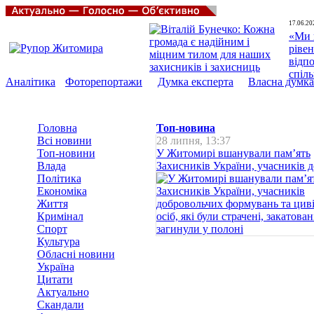
17.06.20
«Ми 
рівен
відп
спіл
Аналітика
Фоторепортажи
Думка експерта
Власна думка
Головна
Топ-новина
Всі новини
28 липня, 13:37
Топ-новини
У Житомирі вшанували пам’ять
Влада
Захисників України, учасників до
Політика
Економіка
Життя
Кримінал
Спорт
Культура
Обласні новини
Україна
Цитати
Актуально
Скандали