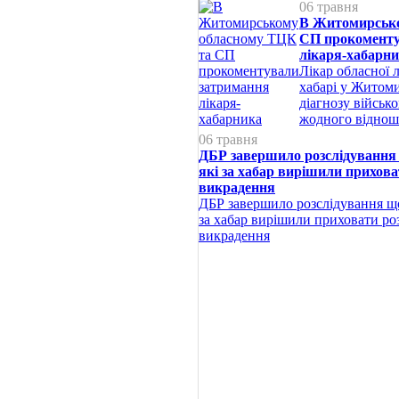
06 травня
В Житомирсько
СП прокоменту
лікаря-хабарн
Лікар обласної 
хабарі у Житоми
діагнозу військ
жодного віднош
06 травня
ДБР завершило розслідування
які за хабар вирішили прихова
викрадення
ДБР завершило розслідування що
за хабар вирішили приховати ро
викрадення