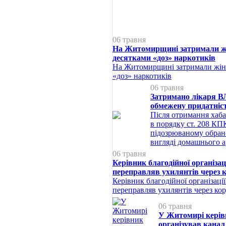
06 травня
На Житомирщині затримали жі
десятками «доз» наркотиків
На Житомирщині затримали жінк
«доз» наркотиків
06 травня
Затримано лікаря ВЛ
обмежену придатніс
Після отримання хаба
в порядку ст. 208 КПК
підозрюваному обрано
вигляді домашнього а
06 травня
Керівник благодійної організа
переправляв ухилянтів через 
Керівник благодійної організаці
переправляв ухилянтів через ко
06 травня
У Житомирі керів
організував канал