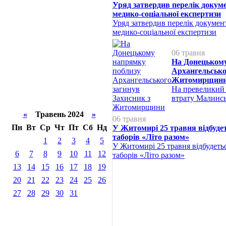
Уряд затвердив перелік докум
медико-соціальної експертизи
Уряд затвердив перелік докумен
медико-соціальної експертизи
06 травня
На Донецькому
Архангельсько
Житомирщин
На превеликий 
втрату Малинсь
«
Травень 2024
»
06 травня
Пн
Вт
Ср
Чт
Пт
Сб
Нд
У Житомирі 25 травня відбуде
таборів «Літо разом»
1
2
3
4
5
У Житомирі 25 травня відбудеть
6
7
8
9
10
11
12
таборів «Літо разом»
13
14
15
16
17
18
19
20
21
22
23
24
25
26
27
28
29
30
31