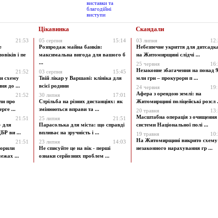
Цікавинка
Скандали
21:53
05 серпня
15:14
03 липня
12
е
Розпродаж майна банків:
Небезпечне укриття для дитсадк
овіків і пе
максимальна вигода для вашого б
на Житомирщині слідчі ...
...
25 червня
16
Незаконне збагачення на понад 9
21:52
03 серпня
15:45
и схему
Твій лікар у Варшаві: клініка для
млн грн – прокурори п ...
я до ...
всієї родини
24 червня
19
Афера з орендою землі: на
21:52
30 липня
17:01
ли про
Стрільба на різних дистанціях: як
Житомирщині поліцейські розсл .
рге ...
змінюються вправи та ...
20 травня
13
Масштабна операція з очищення
21:51
25 липня
21:51
» для
Парасолька для міста: що справді
системи Національної полі ...
БР ви ...
впливає на зручність і ...
19 травня
10
На Житомирщині викрито схему
21:51
23 липня
14:03
ворили
Не списуйте це на вік - перші
незаконного нарахування гр ...
ежах ...
ознаки серйозних проблем ...