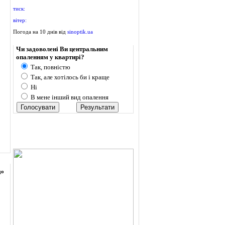
тиск:
вітер:
Погода на 10 днів від
sinoptik.ua
Опитування
Чи задоволені Ви центральним
опаленням у квартирі?
Так, повністю
Так, але хотілось би і краще
о
Ні
В мене інший вид опалення
до