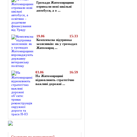
Громади Житомирщини
отримали нові шкільні
автобуси, а о ...
19.06
15:33
Комплексна підтримка
захисників: як у громадах
Житомирщ ...
03.06
16:59
На Житомирщині
відновлюють стратегічно
важливі дорожні ...
Огляд преси
Спалювати чи компостувати?