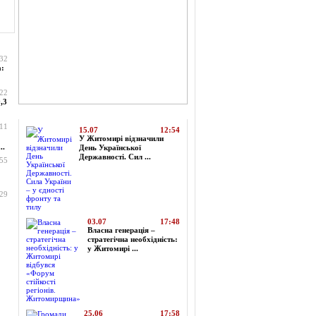
:32
а:
:22
,3
Топ-новини
:11
15.07
12:54
У Житомирі відзначили
..
День Української
Державності. Сил ...
:55
:29
03.07
17:48
Власна генерація –
стратегічна необхідність:
у Житомирі ...
25.06
17:58