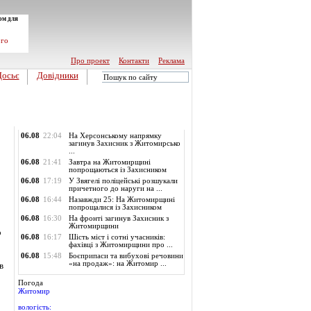
ом для
ого
Про проект
Контакти
Реклама
Досьє
Довідники
Обласні новини
06.08
22:04
На Херсонському напрямку
загинув Захисник з Житомирсько
...
06.08
21:41
Завтра на Житомирщині
попрощаються із Захисником
06.08
17:19
У Звягелі поліцейські розшукали
причетного до наруги на ...
06.08
16:44
Назавжди 25: На Житомирщині
попрощалися із Захисником
06.08
16:30
На фронті загинув Захисник з
Житомирщини
о
06.08
16:17
Шість міст і сотні учасників:
фахівці з Житомирщини про ...
06.08
15:48
Боєприпаси та вибухові речовини
«на продаж»: на Житомир ...
в
Погода
Житомир
вологість: