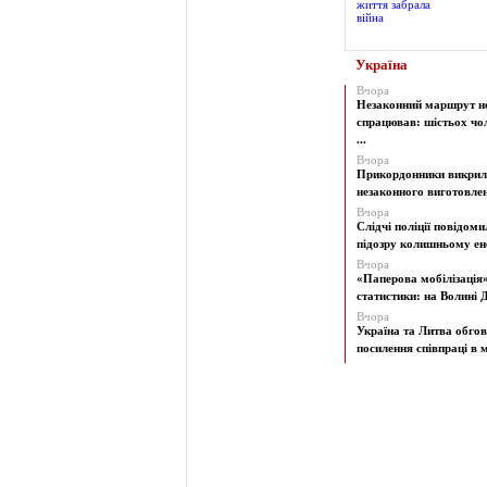
Україна
Вчора
Незаконний маршрут н
спрацював: шістьох чол
...
Вчора
Прикордонники викрил
незаконного виготовленн
Вчора
Слідчі поліції повідоми
підозру колишньому ене
Вчора
«Паперова мобілізація
статистики: на Волині Д
Вчора
Україна та Литва обго
посилення співпраці в м