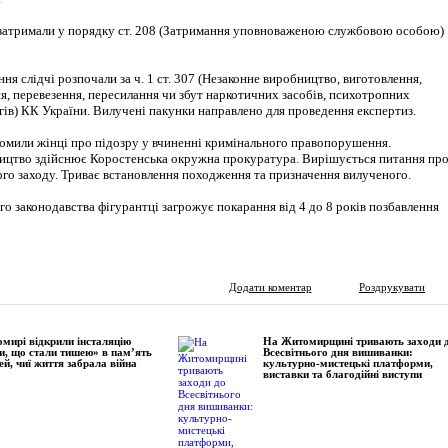
ї затримали у порядку ст. 208 (Затримання уповноваженою службовою особою)
ня слідчі розпочали за ч. 1 ст. 307 (Незаконне виробництво, виготовлення,
я, перевезення, пересилання чи збут наркотичних засобів, психотропних
гів) КК України. Вилучені пакунки направлено для проведення експертиз.
ідомили жінці про підозру у вчиненні кримінального правопорушення.
ицтво здійснює Коростенська окружна прокуратура. Вирішується питання пр
ого заходу. Триває встановлення походження та призначення вилученого.
о законодавства фігурантці загрожує покарання від 4 до 8 років позбавлення
Додати коментар
Роздрукувати
мирі відкрили інсталяцію
На Житомирщині тривають заходи 
и, що стали тишею» в пам’ять
Всесвітнього дня вишиванки:
ей, чиї життя забрала війна
культурно-мистецькі платформи,
виставки та благодійні виступи