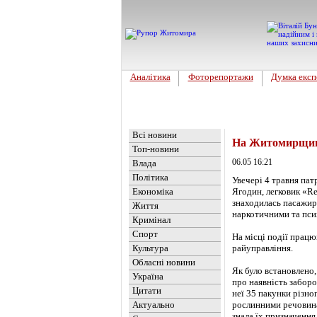
Аналітика
Фоторепортажи
Думка експ
Головна
Новини
»
Актуально
Всі новини
На Житомирщині
Топ-новини
06.05 16:21
Влада
Політика
Увечері 4 травня пат
Економіка
Ягодин, легковик «Re
знаходилась пасажирк
Життя
наркотичними та пси
Кримінал
Спорт
На місці події працю
Культура
райуправління.
Обласні новини
Як було встановлено,
Україна
про наявність заборо
Цитати
неї 35 пакунки різн
Актуально
рослинними речовинам
знала їх призначення