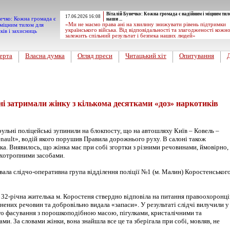
Віталій Бунечко: Кожна громада є надійним і міцним тил
17.06.2026 16:08
наши ...
«Ми не маємо права ані на хвилину знижувати рівень підтримки
українського війська. Від відповідальності та злагодженості кожн
залежить спільний результат і безпека наших людей»
ерта
Власна думка
Огляд преси
Читацький хіт
Опитування
 затримали жінку з кількома десятками «доз» наркотиків
рульні поліцейські зупинили на блокпосту, що на автошляху Київ – Ковель –
nault», водій якого порушив Правила дорожнього руху. В салоні також
а. Виявилось, що жінка має при собі згортки з різними речовинами, ймовірно,
хотропними засобами.
вала слідчо-оперативна група відділення поліції №1 (м. Малин) Коростенськог
 32-річна жителька м. Коростеня ствердно відповіла на питання правоохоронці
нених речовин та добровільно видала «запаси». У результаті слідчі вилучили у
ого фасування з порошкоподібною масою, пігулками, кристалічними та
и. За словами жінки, вона знайшла все це та зберігала при собі, мовляв, не
.