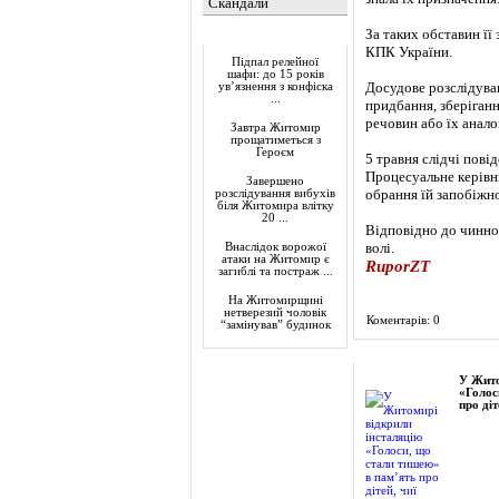
Скандали
За таких обставин ї
Актуально
КПК України.
Підпал релейної
шафи: до 15 років
Досудове розслідуван
ув’язнення з конфіска
...
придбання, зберіганн
речовин або їх анало
Завтра Житомир
прощатиметься з
Героєм
5 травня слідчі пов
Процесуальне керівн
Завершено
обрання їй запобіжн
розслідування вибухів
біля Житомира влітку
20 ...
Відповідно до чинног
волі.
Внаслідок ворожої
атаки на Житомир є
RuporZT
загиблі та постраж ...
На Житомирщині
нетверезий чоловік
Коментарів: 0
“замінував” будинок
Фоторепортаж
У Жито
«Голос
про діт