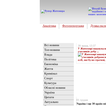
Аналітика
Фоторепортажи
Думка експ
Головна
Топ-новина
Всі новини
28 липня, 13:37
У Житомирі вшанували 
Топ-новини
учасників добр ...
Влада
Політика
Економіка
Життя
Кримінал
Спорт
Культура
Обласні новини
Україна
Новини
» Матеріали
Цитати
01 грудня
Актуально
Україна і ще 30 країн с