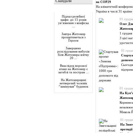
Скандали
на СОР29
На кліматичній конферен
Актуально
Україна в числі 31 країни
Підпал релейної
01 грудн
шафи: до 15 років
ув’язнення з конфіска
Олег Дзю
...
Житомир
1 грудня 
Завтра Житомир
прощатиметься з
З цієї н
Героєм
урочисто
Завершено
01 груд
розслідування вибухів
біля Житомира влітку
Стартув
20 ...
допомог
Сьогодні
Внаслідок ворожої
атаки на Житомир є
підтрима
загиблі та постраж ...
На Житомирщині
нетверезий чоловік
“замінував” будинок
01 грудн
На Куп’я
Житоми
Корнинсь
незалежн
Микола 
01 грудн
На Звяг
протиді