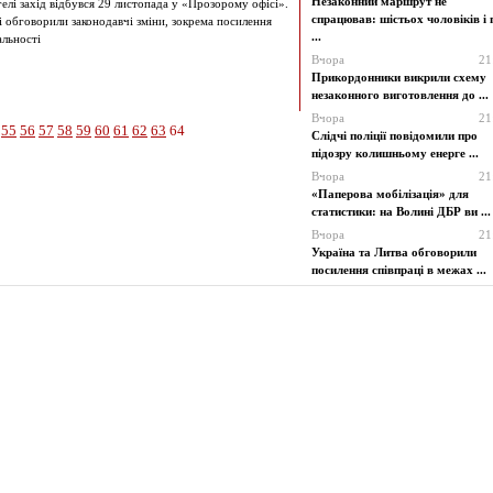
Незаконний маршрут не
гелі захід відбувся 29 листопада у «Прозорому офісі».
спрацював: шістьох чоловіків і 
 обговорили законодавчі зміни, зокрема посилення
...
альності
Вчора
21
Прикордонники викрили схему
незаконного виготовлення до ...
Вчора
21
55
56
57
58
59
60
61
62
63
64
Слідчі поліції повідомили про
підозру колишньому енерге ...
Вчора
21
«Паперова мобілізація» для
статистики: на Волині ДБР ви ...
Вчора
21
Україна та Литва обговорили
посилення співпраці в межах ...