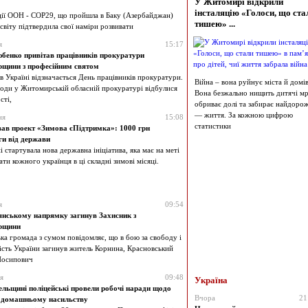
У Житомирі відкрили
інсталяцію «Голоси, що ста
ції ООН - СОР29, що пройшла в Баку (Азербайджан)
тишею» ...
 світу підтвердила свої наміри розвивати
я
15:17
бенко привітав працівників прокуратури
щини з професійним святом
в Україні відзначається День працівників прокуратури.
Війна – вона руйнує міста й домів
агоди у Житомирській обласній прокуратурі відбулися
Вона безжально нищить дитячі мрі
сті,
обриває долі та забирає найдоро
— життя. За кожною цифрою
ня
15:08
статистики
ав проект «Зимова єПідтримка»: 1000 грн
и від держави
 стартувала нова державна ініціатива, яка має на меті
ти кожного українця в ці складні зимові місяці.
я
09:54
нському напрямку загинув Захисник з
рщини
ка громада з сумом повідомляє, що в бою за свободу і
ість України загинув житель Корнина, Красновський
Йосипович
я
09:48
Україна
ельщині поліцейські провели робочі наради щодо
Вчора
21
ї домашньому насильству