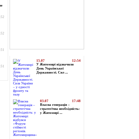
пе
:52
:52
:51
Топ-новини
15.07
12:54
У Житомирі відзначили
:51
День Української
Державності. Сил ...
03.07
17:48
Власна генерація –
стратегічна необхідність:
у Житомирі ...