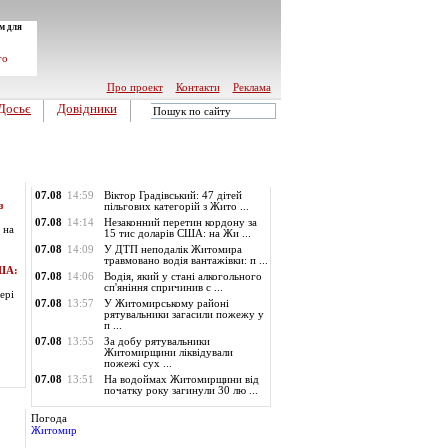
м для
го
Про проект
Контакти
Реклама
Досьє
Довідники
Обласні новини
07.08
14:59
Віктор Градівський: 47 дітей
з
пільгових категорій з Жито ...
07.08
14:14
Незаконний перетин кордону за
 на
15 тис доларів США: на Жи ...
07.08
14:09
У ДТП неподалік Житомира
травмовано водія вантажівки: п ...
США:
07.08
14:06
Водія, який у стані алкогольного
сп'яніння спричинив с ...
ері
07.08
13:57
У Житомирському районі
рятувальники загасили пожежу у
п ...
07.08
13:55
За добу рятувальники
Житомирщини ліквідували
пожежі сух ...
07.08
13:51
На водоймах Житомирщини від
початку року загинули 30 лю ...
Погода
Житомир