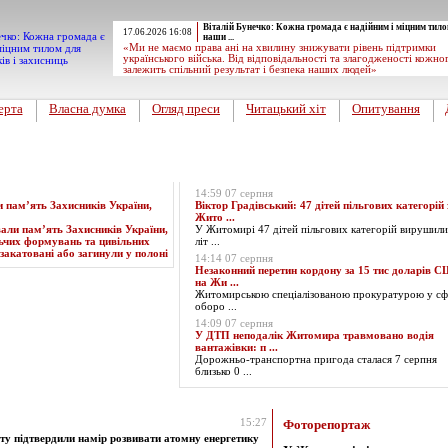
Віталій Бунечко: Кожна громада є надійним і міцним тило
17.06.2026 16:08
наши ...
«Ми не маємо права ані на хвилину знижувати рівень підтримки
українського війська. Від відповідальності та злагодженості кожно
залежить спільний результат і безпека наших людей»
ерта
Власна думка
Огляд преси
Читацький хіт
Опитування
Експрес-новини
14:59 07 серпня
пам’ять Захисників України,
Віктор Градівський: 47 дітей пільгових категорій 
Жито ...
У Житомирі 47 дітей пільгових категорій вирушили
літ ...
14:14 07 серпня
Незаконний перетин кордону за 15 тис доларів 
на Жи ...
Житомирською спеціалізованою прокуратурою у сф
оборо ...
14:09 07 серпня
У ДТП неподалік Житомира травмовано водія
вантажівки: п ...
Дорожньо-транспортна пригода сталася 7 серпня
близько 0 ...
 за Грудень 2024 року
15:27
Фоторепортаж
віту підтвердили намір розвивати атомну енергетику