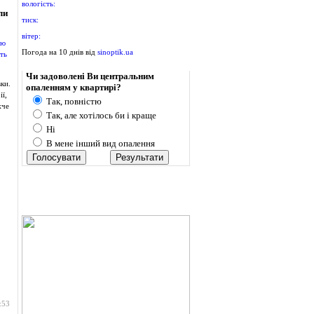
вологість:
ли
тиск:
вітер:
Погода на 10 днів від
sinoptik.ua
Опитування
Чи задоволені Ви центральним
ки.
опаленням у квартирі?
ї,
Так, повністю
жче
Так, але хотілось би і краще
Ні
В мене інший вид опалення
:53