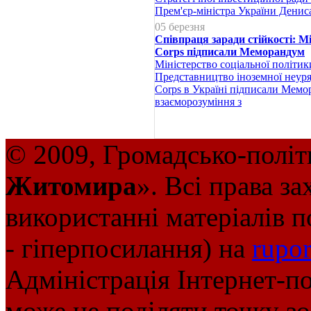
Прем'єр-міністра України Дени
05 березня
Співпраця заради стійкості: М
Corps підписали Меморандум
Міністерство соціальної політик
Представництво іноземної неуряд
Corps в Україні підписали Мемо
взаєморозуміння з
© 2009, Громадсько-політ
Житомира
». Всі права з
використанні матеріалів п
- гіперпосилання) на
rupor
Адміністрація Інтернет-п
може не поділяти точку зор