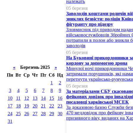
належать
05 березня
Заволодів коштами родичів ві
зниклих безвісти: поліція Киї
фігуранту про підозру
Зловмисник під приводом надан
військовослужбовців Збройних С
потрапили в полон або зникли б
заволодів
05 березня
На Буковині прикордонники з
кордону за допомогою дрона
«
Березень 2025
»
Минулої ночі прикордонники Че
затримали порушників, які нама
Пн
Вт
Ср
Чт
Пт
Сб
Нд
перетнути українсько-румунськи
1
2
05 березня
3
4
5
6
7
8
9
За матеріалами СБУ скасовано
фейкових довідок про інвалідн
10
11
12
13
14
15
16
посадовці харківської МСЕК
17
18
19
20
21
22
23
За доказовою базою Служби без
470 меддовідок про фейкову інва
24
25
26
27
28
29
30
призивного віку, виданих на Ха
31