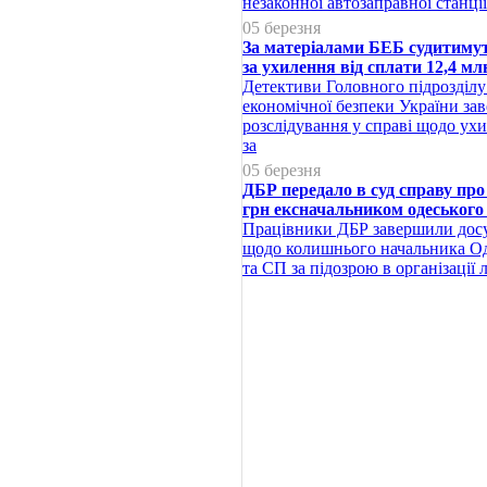
незаконної автозаправної станці
05 березня
За матеріалами БЕБ судитимут
за ухилення від сплати 12,4 м
Детективи Головного підрозділу
економічної безпеки України за
розслідування у справі щодо ухи
за
05 березня
ДБР передало в суд справу пр
грн ексначальником одеськог
Працівники ДБР завершили досу
щодо колишнього начальника О
та СП за підозрою в організації л