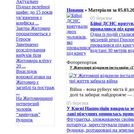
Актуально
Підпал релейної
Новини
» Матеріали за 05.03.2
шафи: до 15 років
ув’язнення з
05 березня
конфіска ...
Бійці ДСНС врятува
Завтра Житомир
провалився під кри
прощатиметься з
Одна із подій сталася
Героєм
місцевій річці Гнило
Завершено
провалився під кригу
розслідування
відстані 30 метрів від
вибухів біля
Житомира влітку
Фоторепортаж
20 ...
У Житомирі відкрили інсталяцію «Го
Внаслідок
ворожої атаки на
Житомир є
загиблі та постраж
Війна – вона руйнує міста й д
...
долі та забирає найдорожче —
На Житомирщині
05 березня
нетверезий
У Києві Нацполіція викрила зе
чоловік
лаві підсудних опинилась прив
“замінував”
Фігурантка, зловживаючи свої
будинок
нотаріуса, зареєструвала право в
будинки, розташовані на земель