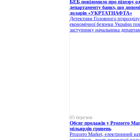
БЕБ повідомило про підозру од
департаменту банку, що допомі
доларів «УКРТАТНАФТА»
Детективи Головного підрозділу
економічної безпеки України по
заступнику начальника департа
05 березня
Обсяг продажів у Prozorro Ma
мільярдів гривень
Prozorro Market, електронний к
закупівель, досяг рекордної поз