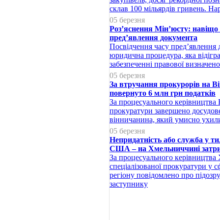
склав 100 мільярдів гривень. Нар
05 березня
Роз’яснення Мін’юсту: навіщо 
пред’явлення документа
Посвідчення часу пред’явлення 
юридична процедура, яка відігра
забезпеченні правової визначенос
05 березня
За втручання прокурорів на В
повернуто 6 млн грн податків
За процесуального керівництва 
прокуратури завершено досудове
вінничанина, який умисно ухил
05 березня
Непридатність або служба у тил
США – на Хмельниччині затри
За процесуального керівництва
спеціалізованої прокуратури у с
регіону повідомлено про підозру
заступнику