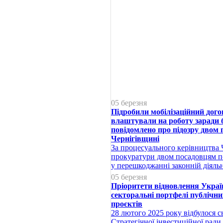
05 березня
Підробили мобілізаційний дого
влаштували на роботу заради
повідомлено про підозру двом
Чернігівщині
За процесуального керівництва Ч
прокуратури двом посадовцям п
у перешкоджанні законній діяль
05 березня
Пріоритети відновлення Украї
секторальні портфелі публічни
проєктів
28 лютого 2025 року відбулося с
Стратегічної інвестиційної ради