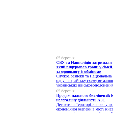
05 березня
СБУ та Нацполіція затримали 
який видурював гроші у сімей
за «допомогу із обміном»
Служба безпеки та Національна 
одну шахрайську схему виманюв
українських військовополонених
05 березня
Продаж пального без ліцензії:
нелегальну діяльність АЗС
Детективи Територіального упр
економічної безпеки в місті Киє