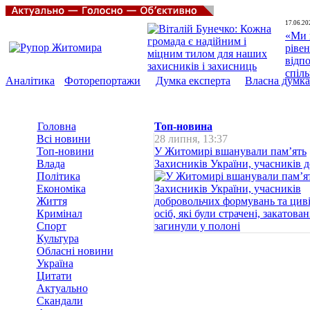
17.06.20
«Ми 
рівен
відп
спіл
Аналітика
Фоторепортажи
Думка експерта
Власна думка
Головна
Топ-новина
Всі новини
28 липня, 13:37
Топ-новини
У Житомирі вшанували пам’ять
Влада
Захисників України, учасників до
Політика
Економіка
Життя
Кримінал
Спорт
Культура
Обласні новини
Україна
Цитати
Актуально
Скандали