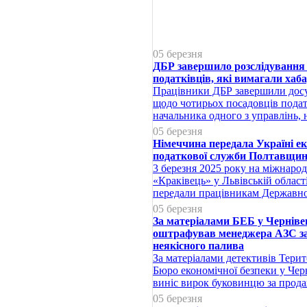
05 березня
ДБР завершило розслідування
податківців, які вимагали хаба
Працівники ДБР завершили досу
щодо чотирьох посадовців подат
начальника одного з управлінь,
05 березня
Німеччина передала Україні е
податкової служби Полтавщи
3 березня 2025 року на міжнаро
«Краківець» у Львівській област
передали працівникам Державн
05 березня
За матеріалами БЕБ у Чернівец
оштрафував менеджера АЗС за
неякісного палива
За матеріалами детективів Тери
Бюро економічної безпеки у Черн
виніс вирок буковинцю за прод
05 березня