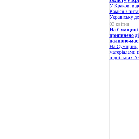
захисту у Кр
У Кракові від
Комісії з пит
Українську д
03 квітня
На Сумщині 
припинено ді
паливно-мас
На Сумщині, у
матеріалами 
підпільних АЗ