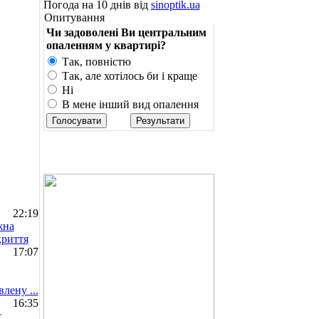
Погода на 10 днів від
sinoptik.ua
Опитування
Чи задоволені Ви центральним
опаленням у квартирі?
Так, повністю
Так, але хотілось би і краще
Ні
В мене інший вид опалення
22:19
жна
криття
17:07
лену ...
16:35
є