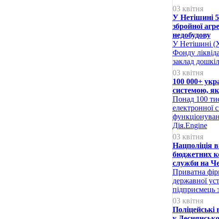
03 квітня
У Нетішині 5
збройної агр
недобудову
У Нетішині (Х
Фонду ліквіда
заклад дошкіл
03 квітня
100 000+ укр
системою, я
Понад 100 ти
електронної 
функціонуван
Дія.Engine
03 квітня
Нацполіція 
бюджетних ко
служби на Че
Приватна фірм
державної уст
підприємець 
03 квітня
Поліцейські 
у Деснянсько