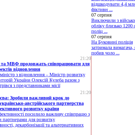
відшкодувати 4,4 млн
фіктивн ...
07 серпня
Виключили з військо
обліку близько 1200 о
поліц ...
07 серпня
На Буковині поліція
затримала вимагача,
побив чоло ...
21:20
 та МВФ продовжать співпрацювати для
роектів відновлення
міністр з відновлення – Міністр розвитку
иторій України Олексій Кулеба разом з
рівся з представниками місії
21:20
єва: Зробили важливий крок до
країнсько-австрійського партнерства
ективного розвитку країни
ективності посилило важливу співпрацю з
и партнерами для розвитку
ності, декарбонізації та альтернативних