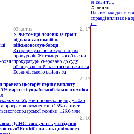
вправи та ...
25 липня
Парасолька для міста
справді впливає на з
і ...
03 квітня
21:17
У Житомирі чоловік за гроші
підпалив автомобіль
військовослужбовця
За процесуального керівництва
прокурорів Житомирської обласної
прокуратури скеровано до суду
обвинувальний акт стосовно жителя
Бердичівського району за
21:17
и провело цьогоріч першу виплату
25% вартості української сільгосптехніки
ня
 економіки України провело першу у 2025
за програмою компенсації 25% вартості
ільськогосподарської техніки. 126,6 млн
21:16
лови ДСНС взяв участь у засіданні
аїнської Комісії з питань цивільного