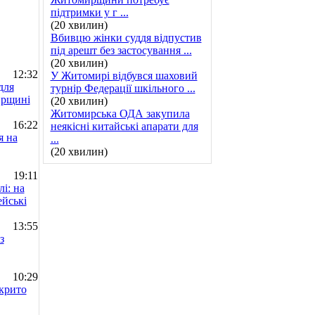
підтримки у г ...
(20 хвилин)
Вбивцю жінки суддя відпустив
під арешт без застосування ...
(20 хвилин)
12:32
У Житомирі відбувся шаховий
для
турнір Федерації шкільного ...
ирщині
(20 хвилин)
Житомирська ОДА закупила
16:22
неякісні китайські апарати для
я на
...
(20 хвилин)
19:11
і: на
йські
13:55
з
10:29
крито