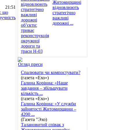
Житомирщині
21:51
відновлюють
: що
стратегічно
ручність
важливі
дорожні ...
Огляд преси
Спалювати чи компостувати?
(газета «Ехо»)
Галина Корінна: «Наше
завдання – збільшувати
кількість ...
(газета «Ехо»)
Галина Корінна: «У служби
зайнятості Житомирщини –
4200 ...
(Газета "Эхо)
Талановитий співак з
Житомирщини потребує