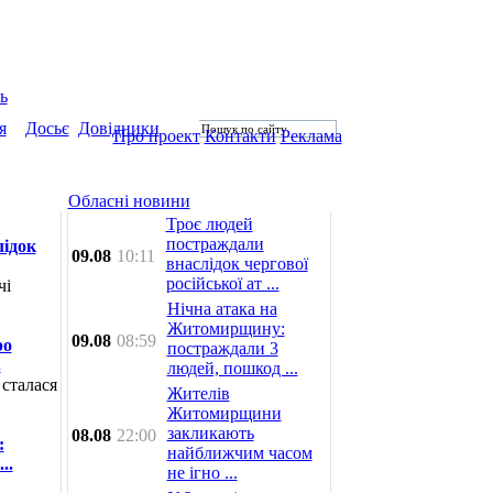
ь
я
Досьє
Довідники
Про проект
Контакти
Реклама
Обласні новини
Троє людей
постраждали
лідок
09.08
10:11
внаслідок чергової
російської ат ...
чі
Нічна атака на
Житомирщину:
09.08
08:59
ро
постраждали 3
.
людей, пошкод ...
сталася
Жителів
Житомирщини
закликають
08.08
22:00
:
найближчим часом
..
не ігно ...