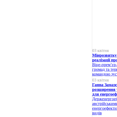
03 квітня
Мінрозвитку
реалізації п
Віце-прем’єр-
громад та тер
командою зуст
03 квітня
Ганна Замазє
розширення у
для енергоеф
Держенергоеф
австрійським
енергоефектив
видів