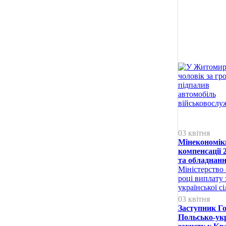
03 квітня
Мінекономік
компенсації 
та обладнан
Міністерство
році виплату 
української с
03 квітня
Заступник Го
Польсько-укр