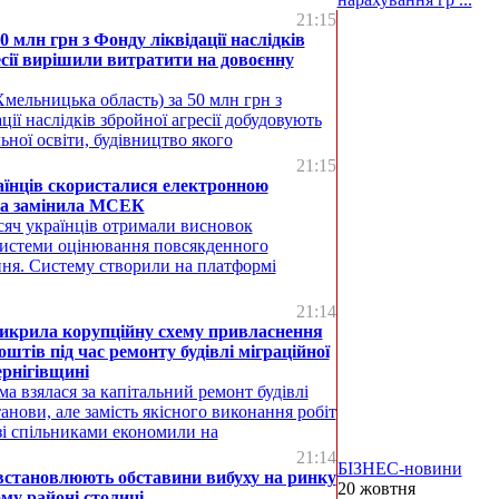
21:15
0 млн грн з Фонду ліквідації наслідків
есії вирішили витратити на довоєнну
мельницька область) за 50 млн грн з
ції наслідків збройної агресії добудовують
ьної освіти, будівництво якого
21:15
аїнців скористалися електронною
ка замінила МСЕК
сяч українців отримали висновок
системи оцінювання повсякденного
ня. Систему створили на платформі
21:14
викрила корупційну схему привласнення
штів під час ремонту будівлі міграційної
рнігівщині
а взялася за капітальний ремонт будівлі
анови, але замість якісного виконання робіт
зі спільниками економили на
21:14
БІЗНЕС-новини
встановлюють обставини вибуху на ринку
20 жовтня
му районі столиці