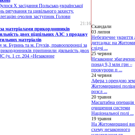
акові
булося Х засідання Польсько-української
ань рятування та цивільного захисту.
елегацію очолив заступник Голови
21:16
Скандали
за матеріалами прикордонників
03 липня
яльність двох підпільних АЗС з продажу
Небезпечне укриття 
тильних матеріалів
дитсадка: на Житом
 м. Буринь та м. Глухів, правоохоронці за
слідчі ...
прикордонників припинили діяльність двох
25 червня
С (ч. 1 ст. 204 «Незаконне
Незаконне збагаченн
понад 9,3 млн грн –
прокурори п ...
24 червня
Афера з орендою земл
Житомирщині поліце
розсл ...
20 травня
Масштабна операція 
очищення системи
Національної полі ...
19 травня
На Житомирщині ви
схему незаконного
нарахування гр ...