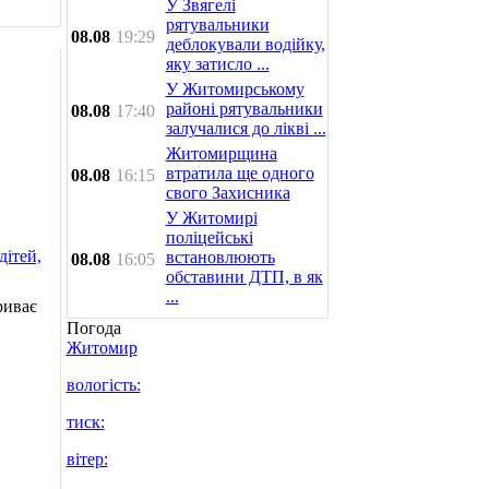
У Звягелі
рятувальники
08.08
19:29
деблокували водійку,
яку затисло ...
У Житомирському
районі рятувальники
08.08
17:40
залучалися до лікві ...
Житомирщина
втратила ще одного
08.08
16:15
свого Захисника
У Житомирі
поліцейські
встановлюють
08.08
16:05
обставини ДТП, в як
...
риває
Погода
Житомир
вологість:
тиск:
вітер: