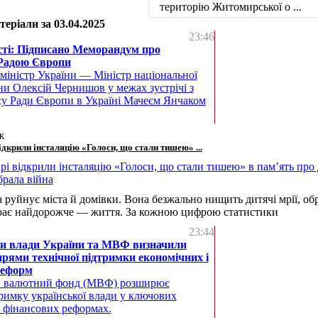
територію Житомирської о ...
еріали за 03.04.2025
23:46
сті: Підписано Меморандум про
 Радою Європи
міністр України — Міністр національної
ни Олексій Чернишов у межах зустрічі з
у Ради Європи в Україні Мачеєм Янчаком
ж
дкрили інсталяцію «Голоси, що стали тишею» ...
а руйнує міста й домівки. Вона безжально нищить дитячі мрії, об
ирає найдорожче — життя. За кожною цифрою статистики
23:44
и влади України та МВФ визначили
рями технічної підтримки економічних і
реформ
 валютний фонд (МВФ) розширює
римку української влади у ключових
і фінансових реформах.