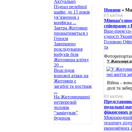
Актуально
Підпал релейної
Новини
» Мат
шафи: до 15 років
03 квітня
ув’язнення з
Міннац’єдно
конфіска ...
співпрацю з
Завтра Житомир
Віце-прем’єр-
прощатиметься з
єдності Украї
Героєм
Головою Офіс
Завершено
та
розслідування
вибухів біля
Фоторепорта
Житомира влітку
У Житомирі ві
20 ...
Внаслідок
ворожої атаки на
Житомир є
Війна – вон
загиблі та постраж
долі та заб
...
03 квітня
На Житомирщині
Представник
нетверезий
подальші нап
чоловік
фінансових 
“замінував”
Міжнародний
будинок
технічну підт
економічних 