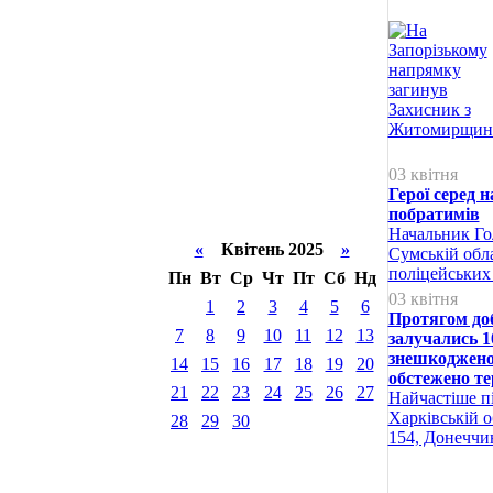
03 квітня
Герої серед 
побратимів
Начальник Гол
«
Квітень 2025
»
Сумській обл
поліцейських 
Пн
Вт
Ср
Чт
Пт
Сб
Нд
03 квітня
1
2
3
4
5
6
Протягом доб
7
8
9
10
11
12
13
залучались 1
знешкоджено 
14
15
16
17
18
19
20
обстежено те
21
22
23
24
25
26
27
Найчастіше пі
Харківській о
28
29
30
154, Донеччин