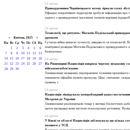
24 квітня
Прикордонники Чернівецького загону зірвали схему збу
Офіцери оперативних підрозділів здобули інформацію про т
одного з прикордонних населених пунктів вирішив підзароб
24 квітня
Технології, що рятують: Могилів-Подільський прикордон
«
Квітень 2025
»
дронами
Сучасна війна вимагає точності, швидкості та технологій. 
Пн
Вт
Ср
Чт
Пт
Сб
Нд
повітряної розвідки Могилів-Подільського прикордонного 
1
2
3
4
5
6
безпілотних
7
8
9
10
11
12
13
14
15
16
17
18
19
20
24 квітня
21
22
23
24
25
26
27
На Рівненщині Нацполіція викрила чергову незаконну с
військовозобов'язаних
28
29
30
Зловмисники незаконно переправляли чоловіків призовного в
оминаючи офіційні пункти пропуску. Ціна «питання» склада
гривень з
24 квітня
Нацполіція ліквідувала контрабандний канал постачання 
Молдови до України
Зловмисники реалізовували товар у вигляді біологічних доб
проте насправді вони містили психотропну речовину. Поліц
24 квітня
У Києві та області Нацполіція заблокувала ще кілька с
впливом у ТСЦ
В умовах, коли керівництво сервісних центрів докладає зуси