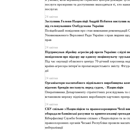
послуги прозорими та доступними знаходяться ті, хто нажи
послугах
24 квітня
Заступник Голови Нацполіції Андрій Нєбитов виступив на
під головуванням Омбудсмана України
Поліцейський повідомив про стан виконання рекомендацій С
Уповноваженого Верховної Ради України з прав людини що
прав
24 квітня
Підтримував збройну агресію рф проти України: слідчі п
повідомили про підозру ще одному поціновувачу «русько
Під час окупації обласного центру 70-річний херсонець на
країни-агресора інтерв’ю пропагандистського змісту. Фігу
дії
24 квітня
Організатори масштабного підпільного виробництва кон
відомих брендів постануть перед судом, - Нацполіція
Оперативники Департаменту стратегічних розслідувань та сл
встановили мережу підпільних виробництв харчових припра
24 квітня
СБУ спільно з Нацполіцією та правоохоронцями Чехії вик
обкрадали банківські рахунки та криптогаманці грома
Кіберфахівці Служби безпеки спільно з Нацполіцією та за с
правоохоронних органів Чеської Республіки провели масшт
нейтралізації