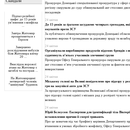
Скандали
Прокурори Донецької спеціалізованої прокуратура у сфері
регіону скерували до суду обвинувальний акт стосовно дво
Актуально
посадовців
Підпал релейної
шафи: до 15 років
24 квітня
ув’язнення з конфіска
До 15 років за ґратами засуджено чотирьох громадян, як
...
окупантів проти ЗСУ
Завтра Житомир
За публічного обвинувачення прокурорів Донецької обласн
прощатиметься з
ухвалено вироки 4 громадянам за державну зраду та колабор
Героєм
24 квітня
Завершено
розслідування вибухів
Організували виробництво продуктів відомих брендів з н
біля Житомира влітку
судитимуть п’ятьох учасників злочинної групи
20 ...
Прокурори Офісу Генерального прокурора скерували до су
Внаслідок ворожої
акт стосовно п’яти учасників злочинної групи за фактом не
атаки на Житомир є
використання
загиблі та постраж ...
24 квітня
На Житомирщині
Міському голові на Волині повідомлено про підозру у роз
нетверезий чоловік
“замінував” будинок
грн на закупівлі авто для ЗСУ
За процесуального керівництва Волинської обласної проку
про підозру голові однієї з міських рад у розтраті чужого 
великих
24 квітня
Юрій Бєлоусов: Експертизи для ідентифікації тіла Вікторі
встановлення причин її смерті тривають
Про це зазначив під час брифінгу керівник Департаменту пр
вчиненим в умовах збройного конфлікту, Офісу Генерально