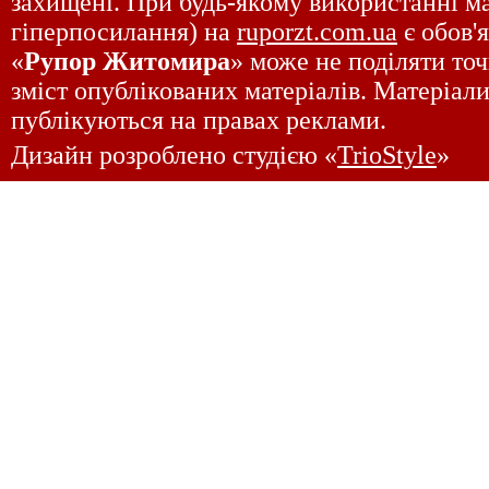
захищені. При будь-якому використанні ма
гіперпосилання) на
ruporzt.com.ua
є обов'
«
Рупор Житомира
» може не поділяти точ
зміст опублікованих матеріалів. Матеріали
публікуються на правах реклами.
Дизайн розроблено студією «
TrioStyle
»