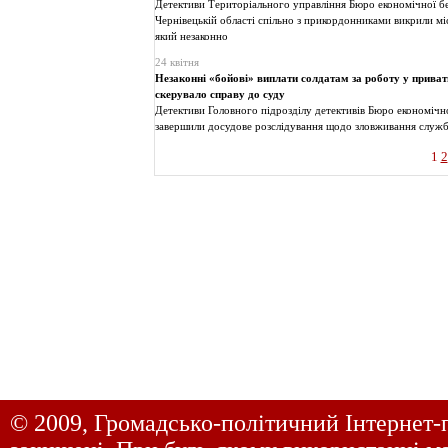
Детективи Територіального управління Бюро економічної б
Чернівецькій області спільно з прикордонниками викрили мі
який незаконно
24 квітня
Незаконні «бойові» виплати солдатам за роботу у прива
скерувало справу до суду
Детективи Головного підрозділу детективів Бюро економічн
завершили досудове розслідування щодо зловживання служ
1
2
© 2009, Громадсько-політичний Інтернет-