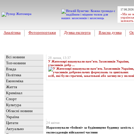
17.06.2026
«Ми не м
українськ
залежить
Аналітика
Фоторепортажи
Думка експерта
Власна думка
Ог
Головна
Топ-новина
Всі новини
28 липня, 13:37
У Житомирі вшанували пам’ять Захисників України,
Топ-новини
учасників добр ...
Влада
Політика
Економіка
Життя
Кримінал
Спорт
Культура
Обласні новини
Новини
» Матеріали за 24.04.2025
Україна
Цитати
24 квітня
Нараховували «бойові» за будівництво будинку замість 
Актуально
експосадовців військової частини