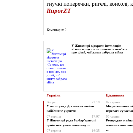
гнучкі поперечки, ригелі, консолі,
RuporZT
Коментарів: 0
Фоторепортаж
У Житомирі відкрили інсталяцію
«Голоси, що стали тишею» в пам’ять
про дітей, чиї життя забрала війна
Україна
Цікавинка
Вчора
22:19
07 серпня
У застосунку Дія можна знайти
Мікрохвильова пі
найближче укриття
переваги сучасної 
07 серпня
17:07
05 серпня
У Житомирі рада безбар’єрності
Розпродаж майна 
проінспектувала оновлену ...
максимальна виг
...
07 серпня
16:35