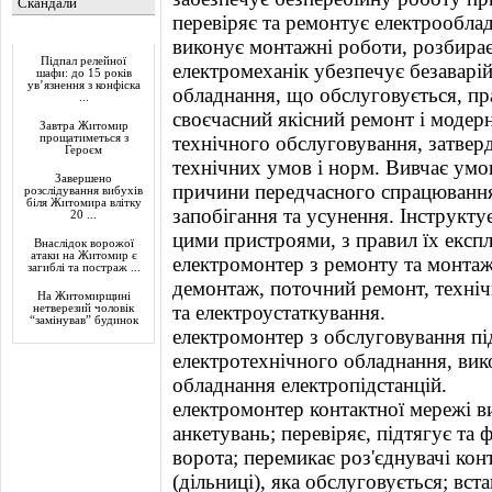
Скандали
перевіряє та ремонтує електрообла
Актуально
виконує монтажні роботи, розбирає
Підпал релейної
електромеханік убезпечує безаварій
шафи: до 15 років
ув’язнення з конфіска
обладнання, що обслуговується, пр
...
своєчасний якісний ремонт і модерн
Завтра Житомир
прощатиметься з
технічного обслуговування, затвер
Героєм
технічних умов і норм. Вивчає умо
Завершено
причини передчасного спрацювання
розслідування вибухів
біля Житомира влітку
запобігання та усунення. Інструкту
20 ...
цими пристроями, з правил їх експл
Внаслідок ворожої
атаки на Житомир є
електромонтер з ремонту та монтаж
загиблі та постраж ...
демонтаж, поточний ремонт, техніч
На Житомирщині
та електроустаткування.
нетверезий чоловік
“замінував” будинок
електромонтер з обслуговування під
електротехнічного обладнання, вик
обладнання електропідстанцій.
електромонтер контактної мережі в
анкетувань; перевіряє, підтягує та 
ворота; перемикає роз'єднувачі кон
(дільниці), яка обслуговується; вст