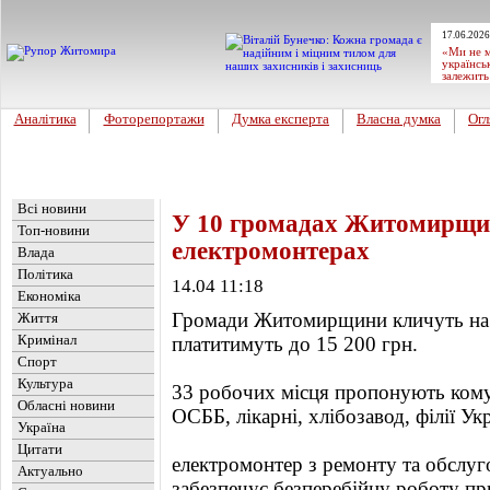
17.06.2026
«Ми не м
українсь
залежить
Аналітика
Фоторепортажи
Думка експерта
Власна думка
Огл
Головна
Новини
»
Актуально
Всі новини
У 10 громадах Житомирщин
Топ-новини
електромонтерах
Влада
Політика
14.04 11:18
Економіка
Громади Житомирщини кличуть на 
Життя
Кримінал
платитимуть до 15 200 грн.
Спорт
Культура
33 робочих місця пропонують кому
Обласні новини
ОСББ, лікарні, хлібозавод, філії Укр
Україна
Цитати
електромонтер з ремонту та обслуг
Актуально
забезпечує безперебійну роботу при