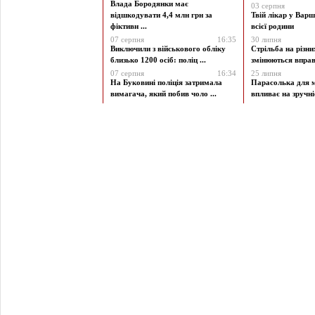
Влада Бородянки має
03 серпня
відшкодувати 4,4 млн грн за
Твій лікар у Варш
фіктивн ...
всієї родини
07 серпня
16:35
30 липня
Виключили з військового обліку
Стрільба на різни
близько 1200 осіб: поліц ...
змінюються вправи
07 серпня
16:34
25 липня
На Буковині поліція затримала
Парасолька для м
вимагача, який побив чоло ...
впливає на зручніст