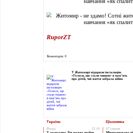
RuporZT
Коментарів: 0
Фоторепортаж
У Житомирі відкрили інсталяцію
«Голоси, що стали тишею» в пам’ять
про дітей, чиї життя забрала війна
Україна
Цікавинка
Вчора
22:19
07 серпня
У застосунку Дія можна знайти
Мікрохвильова пі