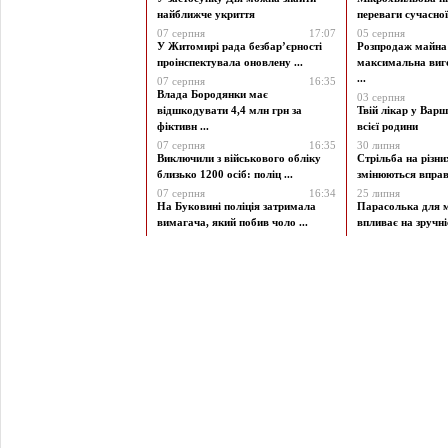
найближче укриття
переваги сучасної 
07 серпня
17:07
05 серпня
У Житомирі рада безбар’єрності
Розпродаж майна 
проінспектувала оновлену ...
максимальна виг
...
07 серпня
16:35
Влада Бородянки має
03 серпня
відшкодувати 4,4 млн грн за
Твій лікар у Варш
фіктивн ...
всієї родини
07 серпня
16:35
30 липня
Виключили з військового обліку
Стрільба на різни
близько 1200 осіб: поліц ...
змінюються вправи
07 серпня
16:34
25 липня
На Буковині поліція затримала
Парасолька для м
вимагача, який побив чоло ...
впливає на зручніст