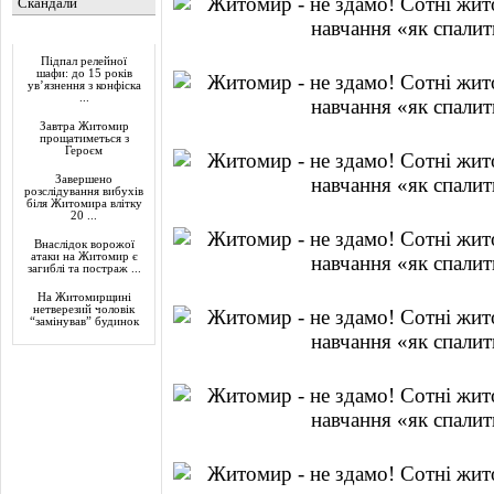
Скандали
Актуально
Підпал релейної
шафи: до 15 років
ув’язнення з конфіска
...
Завтра Житомир
прощатиметься з
Героєм
Завершено
розслідування вибухів
біля Житомира влітку
20 ...
Внаслідок ворожої
атаки на Житомир є
загиблі та постраж ...
На Житомирщині
нетверезий чоловік
“замінував” будинок