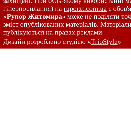
захищені. При будь-якому використанні ма
гіперпосилання) на
ruporzt.com.ua
є обов'
«
Рупор Житомира
» може не поділяти точ
зміст опублікованих матеріалів. Матеріал
публікуються на правах реклами.
Дизайн розроблено студією «
TrioStyle
»