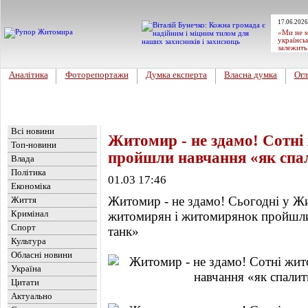
17.06.2026
«Ми не м
українсь
залежить
Аналітика
Фоторепортажи
Думка експерта
Власна думка
Огл
Головна
Новини
»
Фоторепортажи
Всі новини
Житомир - не здамо! Сотн
Топ-новини
пройшли навчання «як спал
Влада
Політика
01.03 17:46
Економіка
Житомир - не здамо! Сьогодні у Жи
Життя
Кримінал
житомирян і житомирянок пройшли 
Спорт
танк»
Культура
Обласні новини
Україна
Цитати
Актуально