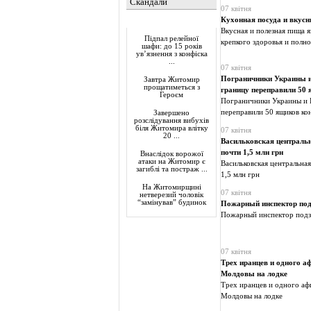
Скандали
07 квітня
Кухонная посуда и вкус
Актуально
Вкусная и полезная пища 
Підпал релейної
крепкого здоровья и полн
шафи: до 15 років
ув’язнення з конфіска
...
07 квітня
Пограничники Украины и
Завтра Житомир
прощатиметься з
границу переправили 50 
Героєм
Пограничники Украины и П
переправили 50 ящиков ко
Завершено
розслідування вибухів
біля Житомира влітку
07 квітня
20 ...
Васильковская центральн
почти 1,5 млн грн
Внаслідок ворожої
атаки на Житомир є
Васильковская центральная
загиблі та постраж ...
1,5 млн грн
На Житомирщині
07 квітня
нетверезий чоловік
“замінував” будинок
Пожарный инспектор по
Пожарный инспектор подз
07 квітня
Трех иранцев и одного аф
Молдовы на лодке
Трех иранцев и одного аф
Молдовы на лодке