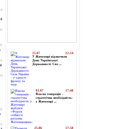
14
 б
45
01
Топ-новини
к
15.07
12:54
У Житомирі відзначили
51
День Української
Державності. Сил ...
ді
03
03.07
17:48
Власна генерація –
стратегічна необхідність:
у Житомирі ...
32
:
22
25.06
17:58