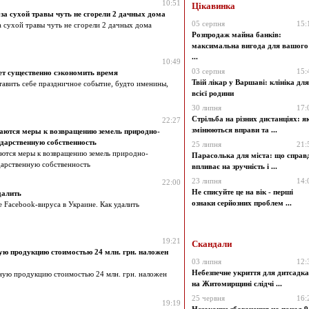
10:51
Цікавинка
-за сухой травы чуть не сгорели 2 дачных дома
05 серпня
15:
а сухой травы чуть не сгорели 2 дачных дома
Розпродаж майна банків:
максимальна вигода для вашого
...
10:49
03 серпня
15:
ет существенно сэкономить время
Твій лікар у Варшаві: клініка для
авить себе праздничное событие, будто именины,
всієї родини
30 липня
17:
Стрільба на різних дистанціях: я
22:27
змінюються вправи та ...
аются меры к возвращению земель природно-
ударственную собственность
25 липня
21:
ются меры к возвращению земель природно-
Парасолька для міста: що справ
дарственную собственность
впливає на зручність і ...
23 липня
14:
22:00
Не списуйте це на вік - перші
далить
ознаки серйозних проблем ...
 Facebook-вируса в Украине. Как удалить
19:21
Скандали
ую продукцию стоимостью 24 млн. грн. наложен
03 липня
12:
Небезпечне укриття для дитсадка
ную продукцию стоимостью 24 млн. грн. наложен
на Житомирщині слідчі ...
25 червня
16:
19:19