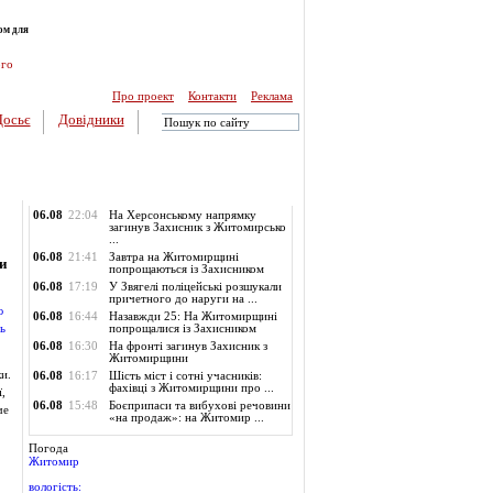
ом для
ого
Про проект
Контакти
Реклама
Досьє
Довідники
Обласні новини
06.08
22:04
На Херсонському напрямку
загинув Захисник з Житомирсько
...
06.08
21:41
Завтра на Житомирщині
и
попрощаються із Захисником
06.08
17:19
У Звягелі поліцейські розшукали
причетного до наруги на ...
06.08
16:44
Назавжди 25: На Житомирщині
попрощалися із Захисником
06.08
16:30
На фронті загинув Захисник з
Житомирщини
и.
06.08
16:17
Шість міст і сотні учасників:
фахівці з Житомирщини про ...
,
06.08
15:48
Боєприпаси та вибухові речовини
че
«на продаж»: на Житомир ...
Погода
Житомир
вологість: