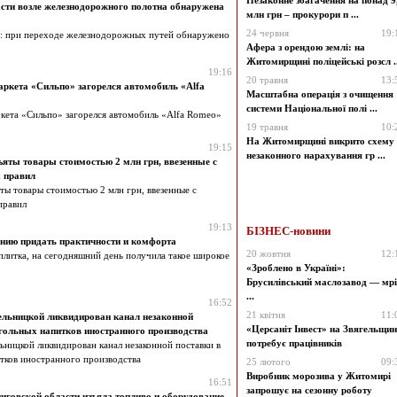
Незаконне збагачення на понад 9
сти возле железнодорожного полотна обнаружена
млн грн – прокурори п ...
24 червня
19:
ь: при переходе железнодорожных путей обнаружено
Афера з орендою землі: на
Житомирщині поліцейські розсл ..
19:16
20 травня
13:
аркета «Сильпо» загорелся автомобиль «Alfa
Масштабна операція з очищення
системи Національної полі ...
ркета «Сильпо» загорелся автомобиль «Alfa Romeo»
19 травня
10:
На Житомирщині викрито схему
19:15
незаконного нарахування гр ...
ъяты товары стоимостью 2 млн грн, ввезенные с
 правил
ты товары стоимостью 2 млн грн, ввезенные с
правил
19:13
БІЗНЕС-новини
нию придать практичности и комфорта
20 жовтня
12:
плитка, на сегодняшний день получила такое широкое
«Зроблено в Україні»:
Брусилівський маслозавод — мрі
...
16:52
21 квітня
11:
льницкой ликвидирован канал незаконной
«Церсаніт Інвест» на Звягельщин
гольных напитков иностранного производства
потребує працівників
ницкой ликвидирован канал незаконной поставки в
тков иностранного производства
25 лютого
09:
Виробник морозива у Житомирі
16:51
запрошує на сезонну роботу
говской области изъяла топливо и оборудование