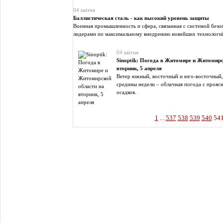
04 квітня
Баллистическая сталь - как высокий уровень защиты
Военная промышленность и сфера, связанная с системой безо
лидерами по максимальному внедрению новейших технологи
04 квітня
Sinoptik: Погода в Житомире и Житомирс
вторник, 5 апреля
Ветер южный, восточный и юго-восточный, 
средины недели – облачная погода с проясн
осадков.
1
...
537
538
539
540
54