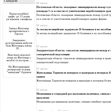
Скандали
06 квітня
Полтавская область: пожарные ликвидировали пожар сух
Актуально
площади 1 га и спасли от уничтожения неработающую зда
Підпал релейної
Полтавская область: пожарные ликвидировали пожар сухой т
шафи: до 15 років
га и спасли от уничтожения неработающую здание фермы
ув’язнення з конфіска
...
06 квітня
Завтра Житомир
За месяц полицейские задержали 16 боевиков и их пособн
прощатиметься з
За месяц полицейские задержали 16 боевиков и их пособнико
Героєм
Завершено
розслідування вибухів
біля Житомира влітку
05 квітня
20 ...
Закарпатская область: спасатели ликвидировали пожар в
электрической подстанции
Внаслідок ворожої
атаки на Житомир є
Закарпатская область: спасатели ликвидировали пожар в тра
загиблі та постраж ...
электрической подстанции
На Житомирщині
05 квітня
нетверезий чоловік
“замінував” будинок
Жительница Тернополя поверила в выигрыш и потеряла бо
гривен
Жительница Тернополя поверила в выигрыш и потеряла более
05 квітня
Мошенники в очередной раз выманили наличные, снимая 
проклятие
Мошенники раз выманили наличные, снимая семейное прокля
05 квітня