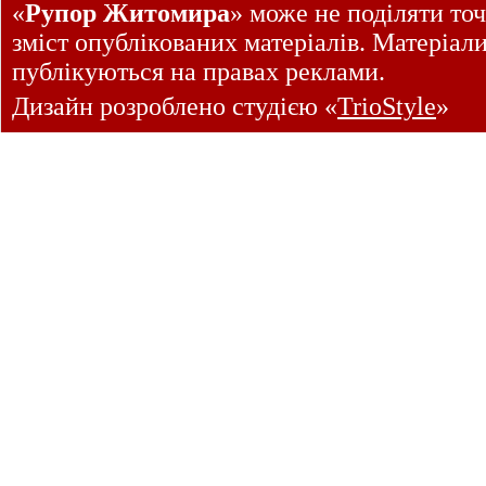
«
Рупор Житомира
» може не поділяти точ
зміст опублікованих матеріалів. Матеріал
публікуються на правах реклами.
Дизайн розроблено студією «
TrioStyle
»