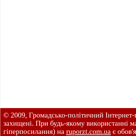
© 2009, Громадсько-політичний Інтернет-
захищені. При будь-якому використанні ма
гіперпосилання) на
ruporzt.com.ua
є обов'