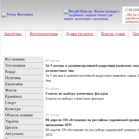
17.06.2026
«Ми не м
українсь
залежить
Аналітика
Фоторепортажи
Думка експерта
Власна думка
Огл
Головна
Новини
»
Цікавинка
Всі новини
06 квітня
Топ-новини
За 3 месяца в административной коррупции выявлено свы
должностных лиц
Влада
За 3 месяца в административной коррупции выявлено свыше
Політика
лиц
Економіка
06 квітня
Життя
Советы по выбору пленочных фасадов
Кримінал
Советы по выбору пленочных фасадов
Спорт
Культура
Обласні новини
06 квітня
06 апреля: Об обстановке на российско-украинской границе
Україна
проведения АТО
Цитати
06 апреля: Об обстановке на российско-украинской границе и
Актуально
АТО