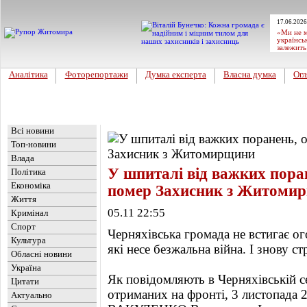
17.06.2026
«Ми не м
українсь
залежить
Аналітика
Фоторепортажи
Думка експерта
Власна думка
Огл
Головна
Новини
»
Обласні новини
Всі новини
Топ-новини
Влада
У шпиталі від важких пора
Політика
Економіка
помер Захисник з Житоми
Життя
05.11 22:55
Кримінал
Спорт
Черняхівська громада не встигає ого
Культура
які несе безжальна війна. І знову с
Обласні новини
Україна
Як повідомляють в Черняхівській с
Цитати
отриманих на фронті, 3 листопада 
Актуально