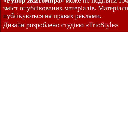
«
Рупор Житомира
» може не поділяти точ
зміст опублікованих матеріалів. Матеріал
публікуються на правах реклами.
Дизайн розроблено студією «
TrioStyle
»