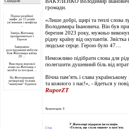
ВАКУЛЕНКО Володимир Іванович з
Скандали
громади.
Актуально
Підпал релейної
«Лише добрі, щирі та теплі слова л
шафи: до 15 років
ув’язнення з конфіска
Володимира Івановича. Він був при
...
березня 2023 року, мужньо викону
Завтра Житомир
прощатиметься з
рідну країну від окупантів. Звістка
Героєм
людське серце. Герою було 47…
Завершено
розслідування вибухів
біля Житомира влітку
20 ...
Неможливо підібрати слова для рідн
полегшити душевний біль від втрат
Внаслідок ворожої
атаки на Житомир є
загиблі та постраж ...
Вічна пам’ять і слава українськом
На Житомирщині
нетверезий чоловік
та кожного з нас!», - йдеться у пов
“замінував” будинок
RuporZT
Коментарів: 0
Фоторепортаж
У Житомирі відкрили інсталяцію
«Голоси, що стали тишею» в пам’ять