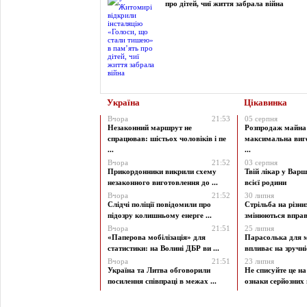
про дітей, чиї життя забрала війна
Україна
Цікавинка
Вчора
21:53
05 серпня
Незаконний маршрут не
Розпродаж майна 
спрацював: шістьох чоловіків і пе
максимальна виг
...
...
Вчора
21:52
03 серпня
Прикордонники викрили схему
Твій лікар у Варш
незаконного виготовлення до ...
всієї родини
Вчора
21:52
30 липня
Слідчі поліції повідомили про
Стрільба на різни
підозру колишньому енерге ...
змінюються вправи
Вчора
21:51
25 липня
«Паперова мобілізація» для
Парасолька для м
статистики: на Волині ДБР ви ...
впливає на зручніст
Вчора
21:51
23 липня
Україна та Литва обговорили
Не списуйте це на
посилення співпраці в межах ...
ознаки серйозних 