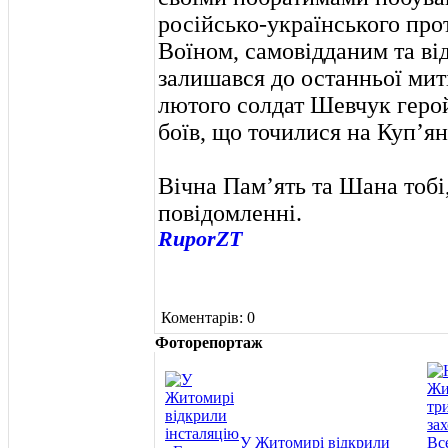
російсько-українського про
Воїном, самовідданим та ві
залишався до останньої миті
лютого солдат Шевчук герой
боїв, що точилися на Куп’я
Вічна Пам’ять та Шана тобі,
повідомленні.
RuporZT
Коментарів: 0
Фоторепортаж
У Житомирі відкрили