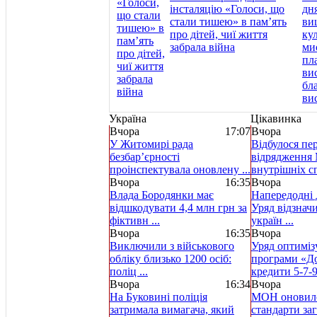
інсталяцію «Голоси, що
стали тишею» в пам’ять
про дітей, чиї життя
забрала війна
Україна
Цікавинка
Вчора
17:07
Вчора
У Житомирі рада
Відбулося пе
безбар’єрності
відрядження 
проінспектувала оновлену ...
внутрішніх спр
Вчора
16:35
Вчора
Влада Бородянки має
Напередодні 
відшкодувати 4,4 млн грн за
Уряд відзнач
фіктивн ...
україн ...
Вчора
16:35
Вчора
Виключили з військового
Уряд оптиміз
обліку близько 1200 осіб:
програми «Д
поліц ...
кредити 5-7-9 
Вчора
16:34
Вчора
На Буковині поліція
МОН оновило
затримала вимагача, який
стандарти за