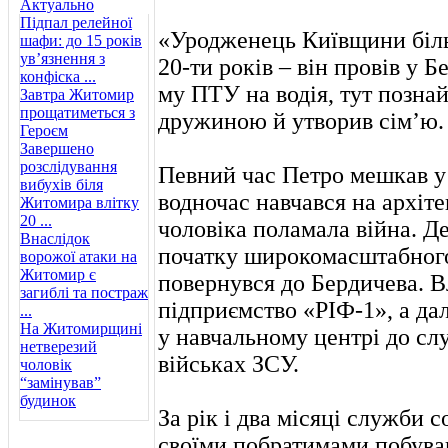
Актуально
Підпал релейної
«Уродженець Київщини біль
шафи: до 15 років
ув’язнення з
20-ти років – він провів у Б
конфіска ...
му ПТУ на водія, тут позна
Завтра Житомир
прощатиметься з
дружиною й утворив сім’ю.
Героєм
Завершено
розслідування
Певний час Петро мешкав у
вибухів біля
водночас навчався на архіт
Житомира влітку
20 ...
чоловіка поламала війна. Де
Внаслідок
початку широкомасштабного
ворожої атаки на
Житомир є
повернувся до Бердичева. В
загиблі та постраж
підприємство «РІФ-1», а дал
...
На Житомирщині
у навчальному центрі до с
нетверезий
військах ЗСУ.
чоловік
“замінував”
будинок
За рік і два місяці служби 
своїми побратимами побува