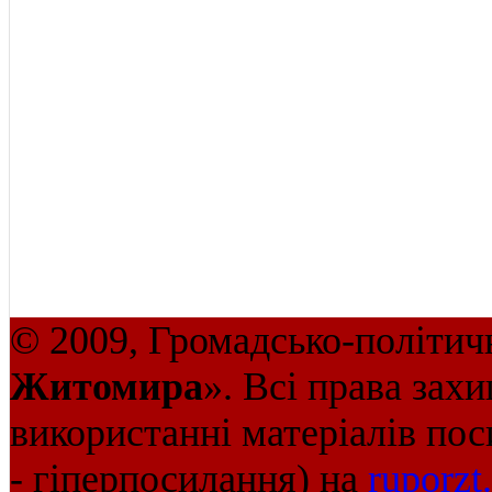
© 2009, Громадсько-політич
Житомира
». Всі права зах
використанні матеріалів пос
- гіперпосилання) на
ruporzt