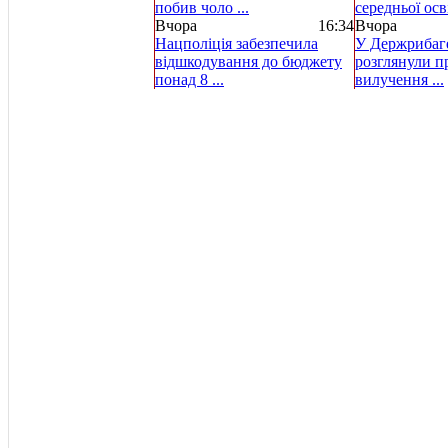
побив чоло ...
середньої осві
Вчора
16:34
Вчора
Нацполіція забезпечила
У Держрибаг
відшкодування до бюджету
розглянули пр
понад 8 ...
вилучення ...