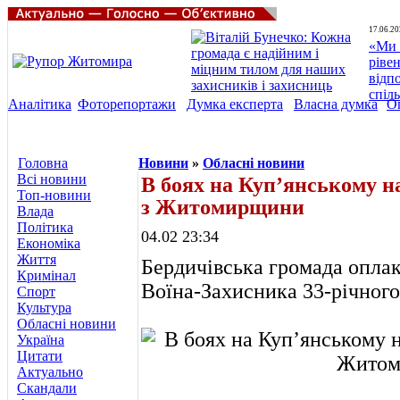
17.06.20
«Ми 
ріве
відп
спіл
Аналітика
Фоторепортажи
Думка експерта
Власна думка
О
Головна
Новини
»
Обласні новини
Всі новини
В боях на Куп’янському н
Топ-новини
з Житомирщини
Влада
Політика
04.02 23:34
Економіка
Життя
Бердичівська громада оплак
Кримінал
Воїна-Захисника 33-річног
Спорт
Культура
Обласні новини
Україна
Цитати
Актуально
Скандали