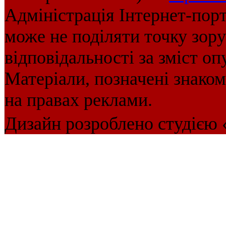
Адміністрація Інтернет-пор
може не поділяти точку зору 
відповідальності за зміст оп
Матеріали, позначені знако
на правах реклами.
Дизайн розроблено студією 