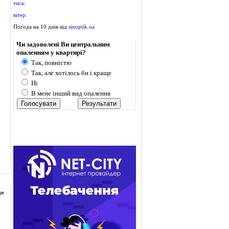
тиск:
вітер:
Погода на 10 днів від
sinoptik.ua
Опитування
Чи задоволені Ви центральним
опаленням у квартирі?
Так, повністю
Так, але хотілось би і краще
Ні
В мене інший вид опалення
до