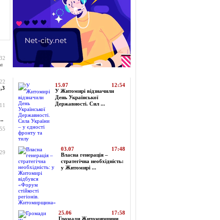
:32
а:
Топ-новини
:22
15.07
12:54
,3
У Житомирі відзначили
День Української
Державності. Сил ...
:11
..
:55
03.07
17:48
:29
Власна генерація –
стратегічна необхідність:
у Житомирі ...
25.06
17:58
Громади Житомирщини