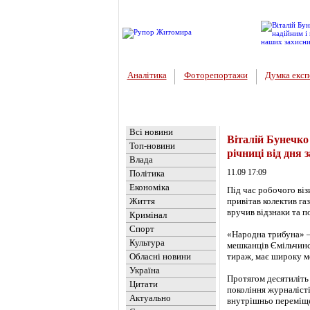
Аналітика
Фоторепортажи
Думка експ
Головна
Новини
»
Обласні но
Всі новини
Віталій Бунечко
Топ-новини
річниці від дня 
Влада
11.09 17:09
Політика
Економіка
Під час робочого ві
Життя
привітав колектив га
вручив відзнаки та п
Кримінал
Спорт
«Народна трибуна» –
Культура
мешканців Ємільчинсь
Обласні новини
тираж, має широку м
Україна
Протягом десятиліть
Цитати
покоління журналісті
Актуально
внутрішньо переміще