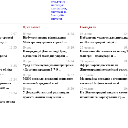
Цікавинка
Скандали
17:07
Вчора
16:28
03 липня
12
р’єрності
Відбулося перше відрядження
Небезпечне укриття для дитсадк
у ...
Міністра внутрішніх справ І ...
на Житомирщині слідчі ...
16:35
Вчора
16:26
25 червня
16
Напередодні Дня молоді Уряд
Незаконне збагачення на понад 9
рн за
відзначив 20 молодих україн ...
млн грн – прокурори п ...
Вчора
16:24
24 червня
19
Уряд оптимізував умови програми
Афера з орендою землі: на
16:35
го обліку
«Доступні кредити 5-7-9 ...
Житомирщині поліцейські розсл .
 ...
Вчора
16:22
20 травня
13
МОН оновило державні стандарти
Масштабна операція з очищення
16:34
атримала
загальної середньої осві ...
системи Національної полі ...
ло ...
Вчора
16:20
19 травня
10
У Держрибагентстві розглянули
На Житомирщині викрито схему
16:34
проєкти лімітів вилучення ...
незаконного нарахування гр ...
жету понад