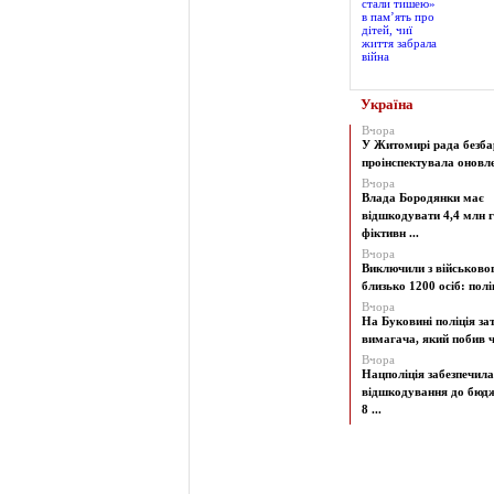
Україна
Вчора
У Житомирі рада безба
проінспектувала оновлен
Вчора
Влада Бородянки має
відшкодувати 4,4 млн г
фіктивн ...
Вчора
Виключили з військово
близько 1200 осіб: поліц
Вчора
На Буковині поліція з
вимагача, який побив чо
Вчора
Нацполіція забезпечила
відшкодування до бюд
8 ...