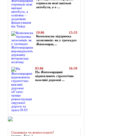
отримали нові шкільні
автобуси, а о ...
19.06
15:33
Комплексна підтримка
захисників: як у громадах
Житомирщ ...
03.06
16:59
На Житомирщині
відновлюють стратегічно
важливі дорожні ...
Огляд преси
Спалювати чи компостувати?
(газета «Ехо»)