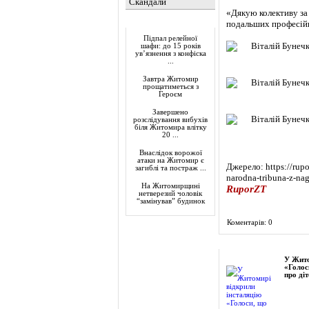
Скандали
«Дякую колективу за 
Актуально
подальших професійни
Підпал релейної
шафи: до 15 років
ув’язнення з конфіска
...
Завтра Житомир
прощатиметься з
Героєм
Завершено
розслідування вибухів
біля Житомира влітку
20 ...
Внаслідок ворожої
атаки на Житомир є
Джерело: https://rup
загиблі та постраж ...
narodna-tribuna-z-na
На Житомирщині
RuporZT
нетверезий чоловік
“замінував” будинок
Коментарів: 0
Фоторепортаж
У Жито
«Голос
про діт