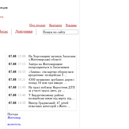
ом для
ого
Про проект
Контакти
Реклама
Досьє
Довідники
Обласні новини
07.08
22:08
На Херсонщині загинув Захисник
з Житомирської області
07.08
17:15
Завтра на Житомирщині
попрощаються із Захисником
07.08
16:53
«Заміна» сім-картки обернулася
кредитами: поліцейські З ...
07.08
16:21
4300 незаконно зрубаних дерев і
понад 34 млн грн шкоди: ...
07.08
15:49
На трасі поблизу Коростеня ДТП
за участі трьох авто, ру ...
07.08
15:46
У Бердичівському районі
поліцейські взяли під варту під ...
07.08
14:59
Віктор Градівський: 47 дітей
пільгових категорій з Жито ...
Погода
Житомир
вологість: