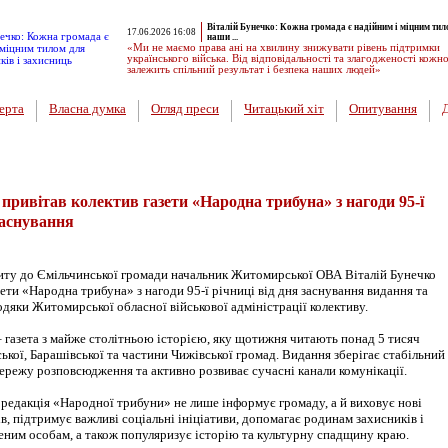
Віталій Бунечко: Кожна громада є надійним і міцним тил
17.06.2026 16:08
наши ...
«Ми не маємо права ані на хвилину знижувати рівень підтримки
українського війська. Від відповідальності та злагодженості кожн
залежить спільний результат і безпека наших людей»
ерта
Власна думка
Огляд преси
Читацький хіт
Опитування
вини
 привітав колектив газети «Народна трибуна» з нагоди 95-ї
заснування
зиту до Ємільчинської громади начальник Житомирської ОВА Віталій Бунечко
зети «Народна трибуна» з нагоди 95-ї річниці від дня заснування видання та
одяки Житомирської обласної військової адміністрації колективу.
 газета з майже столітньою історією, яку щотижня читають понад 5 тисяч
кої, Барашівської та частини Чижівської громад. Видання зберігає стабільний
ережу розповсюдження та активно розвиває сучасні канали комунікації.
 редакція «Народної трибуни» не лише інформує громаду, а й виховує нові
в, підтримує важливі соціальні ініціативи, допомагає родинам захисників і
ним особам, а також популяризує історію та культурну спадщину краю.