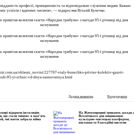
відданість професії, принциповість та відповідальне служіння людям. Бажаю
х успіхів і вдячних читачів», — підкреслив Віталій Бунечко.
orzt.com.ua/oblasni_novini/227707-vtaly-bunechko-privtav-kolektiv-gazeti-
godi-95-yi-rchnic-vd-dnya-zasnuvannya.html
Додати коментар
Роздрукувати
мирі відкрили інсталяцію
На Житомирщині тривають заходи 
и, що стали тишею» в пам’ять
Всесвітнього дня вишиванки:
ей, чиї життя забрала війна
культурно-мистецькі платформи,
виставки та благодійні виступи