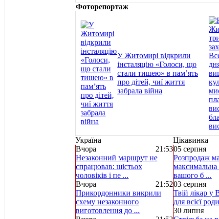
Фоторепортаж
У Житомирі відкрили
інсталяцію «Голоси, що
стали тишею» в пам’ять
про дітей, чиї життя
забрала війна
Україна
Цікавинка
Вчора
21:53
05 серпня
Незаконний маршрут не
Розпродаж ма
спрацював: шістьох
максимальна 
чоловіків і пе ...
вашого б ...
Вчора
21:52
03 серпня
Прикордонники викрили
Твій лікар у 
схему незаконного
для всієї род
виготовлення до ...
30 липня