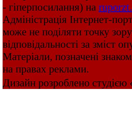
- гіперпосилання) на
ruporzt
Адміністрація Інтернет-пор
може не поділяти точку зору 
відповідальності за зміст оп
Матеріали, позначені знако
на правах реклами.
Дизайн розроблено студією 