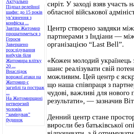
Актуально
сиріт. У заході взяв участь
Підпал релейної
обласної військової адмініс
шафи: до 15 років
ув’язнення з
конфіска ...
Центр створено завдяки між
Завтра Житомир
прощатиметься з
партнерами з Індіани — м
Героєм
організацією “Last Bell”.
Завершено
розслідування
вибухів біля
«Кожен молодий українець з
Житомира влітку
20 ...
шанс реалізувати свій потенц
Внаслідок
можливим. Цей центр є яск
ворожої атаки на
Житомир є
що наша співпраця з партне
загиблі та постраж
чудові, важливі для нового 
...
На Житомирщині
результати», — зазначив Віт
нетверезий
чоловік
“замінував”
Денний центр стане простор
будинок
виросли без батьківської оп
відпочивати, а й отримувати