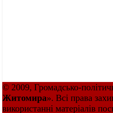
© 2009, Громадсько-політич
Житомира
». Всі права зах
використанні матеріалів пос