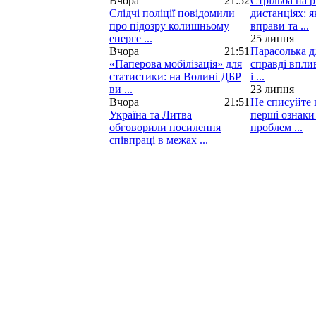
Вчора
21:52
Стрільба на р
Слідчі поліції повідомили
дистанціях: 
про підозру колишньому
вправи та ...
енерге ...
25 липня
Вчора
21:51
Парасолька д
«Паперова мобілізація» для
справді вплив
статистики: на Волині ДБР
і ...
ви ...
23 липня
Вчора
21:51
Не списуйте ц
Україна та Литва
перші ознаки
обговорили посилення
проблем ...
співпраці в межах ...