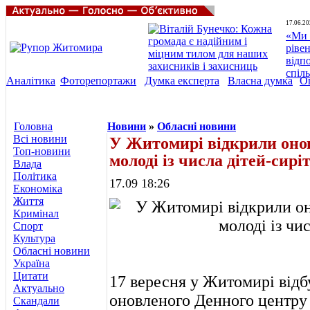
17.06.20
«Ми 
ріве
відп
спіл
Аналітика
Фоторепортажи
Думка експерта
Власна думка
О
Головна
Новини
»
Обласні новини
Всі новини
У Житомирі відкрили оно
Топ-новини
молоді із числа дітей-сирі
Влада
Політика
17.09 18:26
Економіка
Життя
Кримінал
Спорт
Культура
Обласні новини
Україна
Цитати
17 вересня у Житомирі відб
Актуально
оновленого Денного центру д
Скандали