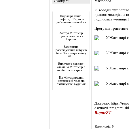
Скандали
Місюрова
Актуально
«Сьогодні тут багато
працює молодіжна по
Підпал релейної
поділилась учениця 
шафи: до 15 років
ув’язнення з конфіска
...
Програма триватиме 
Завтра Житомир
прощатиметься з
Героєм
Завершено
розслідування вибухів
біля Житомира влітку
20 ...
Внаслідок ворожої
атаки на Житомир є
загиблі та постраж ...
На Житомирщині
нетверезий чоловік
“замінував” будинок
Джерело: https://rupo
osvtnoyi-programi-s
RuporZT
Коментарів: 0