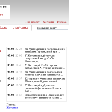
ом для
ого
Про проект
Контакти
Реклама
Досьє
Довідники
Обласні новини
05.08
22:23
На Житомирщині попрощалися з
а
загиблим Героєм, який три ...
05.08
22:09
У Житомирі відбудеться
спортивний захід «Забіг
Житомирщ ...
05.08
16:46
У Житомирі 15–16 серпня
відбудеться XI турнір із плаван ...
05.08
16:44
На Житомирщині розпочалося
чергове навчання кандидатів ...
05.08
16:37
12 серпня у Житомирі відзначать
а
Міжнародний день молоді
05.08
16:34
У Житомирі відбудеться
родинний фестиваль «Полісся.
Вар ...
05.08
15:57
Повідомлення про «міжнародну
допомогу» виявилося пастко ...
Погода
Житомир