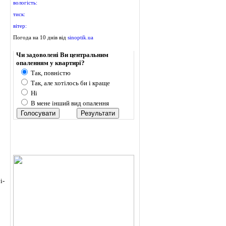
вологість:
тиск:
вітер:
Погода на 10 днів від
sinoptik.ua
Опитування
Чи задоволені Ви центральним
опаленням у квартирі?
Так, повністю
Так, але хотілось би і краще
Ні
В мене інший вид опалення
i-