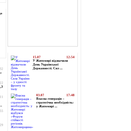
до
Топ-новини
15.07
12:54
У Житомирі відзначили
День Української
Державності. Сил ...
:32
а:
:22
,3
03.07
17:48
:11
Власна генерація –
стратегічна необхідність:
..
у Житомирі ...
:55
:29