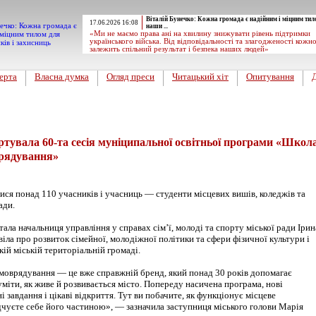
Віталій Бунечко: Кожна громада є надійним і міцним тил
17.06.2026 16:08
наши ...
«Ми не маємо права ані на хвилину знижувати рівень підтримки
українського війська. Від відповідальності та злагодженості кожн
залежить спільний результат і безпека наших людей»
ерта
Власна думка
Огляд преси
Читацький хіт
Опитування
вини
тувала 60-та сесія муніципальної освітньої програми «Школ
врядування»
ися понад 110 учасників і учасниць — студенти місцевих вишів, коледжів та
ади.
ла начальниця управління у справах сім’ї, молоді та спорту міської ради Ірин
віла про розвиток сімейної, молодіжної політики та сфери фізичної культури і
ій міській територіальній громаді.
моврядування — це вже справжній бренд, який понад 30 років допомагає
іти, як живе й розвивається місто. Попереду насичена програма, нові
і завдання і цікаві відкриття. Тут ви побачите, як функціонує місцеве
дчуєте себе його частиною», — зазначила заступниця міського голови Марія