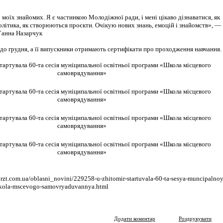
 моїх знайомих. Я є частинкою Молодіжної ради, і мені цікаво дізнаватися, як
літика, як створюються проєкти. Очікую нових знань, емоцій і знайомств», —
Ганна Назарчук
до грудня, а її випускники отримають сертифікати про проходження навчання.
rzt.com.ua/oblasni_novini/229258-u-zhitomir-startuvala-60-ta-sesya-muncipalnoy
hkola-mscevogo-samovryaduvannya.html
Додати коментар
Роздрукувати