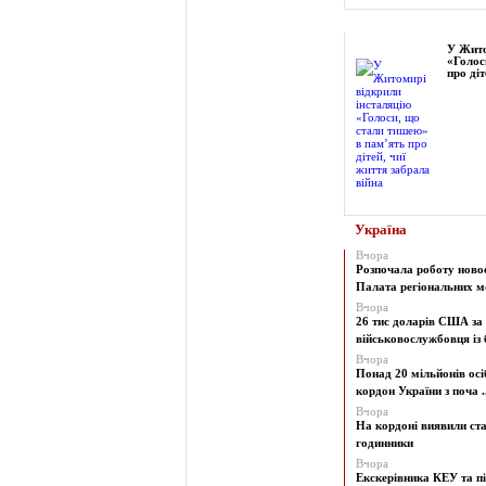
Фоторепортаж
У Жито
«Голос
про діт
Україна
Вчора
Розпочала роботу ново
Палата регіональних мо
Вчора
26 тис доларів США за
військовослужбовця із б
Вчора
Понад 20 мільйонів осі
кордон України з поча ..
Вчора
На кордоні виявили ст
годинники
Вчора
Екскерівника КЕУ та п