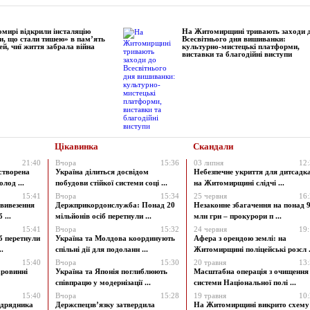
мирі відкрили інсталяцію
На Житомирщині тривають заходи 
и, що стали тишею» в пам’ять
Всесвітнього дня вишиванки:
ей, чиї життя забрала війна
культурно-мистецькі платформи,
виставки та благодійні виступи
Цікавинка
Скандали
21:40
Вчора
15:36
03 липня
12
створена
Україна ділиться досвідом
Небезпечне укриття для дитсадк
лод ...
побудови стійкої системи соці ...
на Житомирщині слідчі ...
15:41
Вчора
15:34
25 червня
16
 вивезення
Держприкордонслужба: Понад 20
Незаконне збагачення на понад 9
 ...
мільйонів осіб перетнули ...
млн грн – прокурори п ...
15:41
Вчора
15:32
24 червня
19
б перетнули
Україна та Молдова координують
Афера з орендою землі: на
.
спільні дії для подоланн ...
Житомирщині поліцейські розсл .
15:40
Вчора
15:30
20 травня
13
аровинні
Україна та Японія поглиблюють
Масштабна операція з очищення
співпрацю у модернізації ...
системи Національної полі ...
15:40
Вчора
15:28
19 травня
10
ідрядника
Держспецзв’язку затвердила
На Житомирщині викрито схему