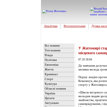
Аналітика
Фоторепортажи
Думка експ
Головна
Новини
»
Обласні но
Всі новини
У Житомирі стар
Топ-новини
місцевого само
Влада
07.10 18:04
Політика
Економіка
До навчання долучил
Життя
активна молодь гром
Кримінал
Першу лекцію прочита
Спорт
Ковальчук, яка розпо
Культура
спорту у Житомирськ
Обласні новини
«Школа місцевого са
Україна
молодим людям зрозум
Цитати
знайомства, практичн
Актуально
самоврядування, і ві