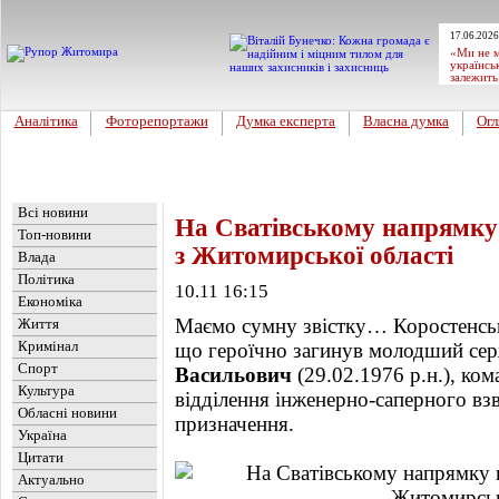
17.06.2026
«Ми не м
українсь
залежить
Аналітика
Фоторепортажи
Думка експерта
Власна думка
Огл
Головна
Новини
»
Обласні новини
Всі новини
На Сватівському напрямку 
Топ-новини
з Житомирської області
Влада
Політика
10.11 16:15
Економіка
Маємо сумну звістку… Коростенськ
Життя
Кримінал
що героїчно загинув молодший се
Спорт
Васильович
(29.02.1976 р.н.), ко
Культура
відділення інженерно-саперного вз
Обласні новини
призначення.
Україна
Цитати
Актуально