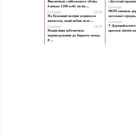
Виключили з військового обліку
«Доступні кредити 
близько 1200 осіб: поліц ...
Сьогодні
МОН оновило дер
Сьогодні
16:34
На Буковині поліція затримала
загальної середньої
вимагача, який побив чоло ...
Сьогодні
У Держрибагентст
Сьогодні
16:34
Нацполіція забезпечила
проєкти лімітів ви
відшкодування до бюджету понад
8 ...