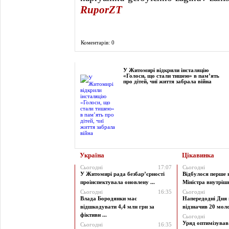
RuporZT
Коментарів: 0
Фоторепортаж
У Житомирі відкрили інсталяцію
«Голоси, що стали тишею» в пам’ять
про дітей, чиї життя забрала війна
Україна
Цікавинка
Сьогодні
17:07
Сьогодні
У Житомирі рада безбар’єрності
Відбулося перше 
проінспектувала оновлену ...
Міністра внутрішні
Сьогодні
16:35
Сьогодні
Влада Бородянки має
Напередодні Дня 
відшкодувати 4,4 млн грн за
відзначив 20 моло
фіктивн ...
Сьогодні
Уряд оптимізува
Сьогодні
16:35