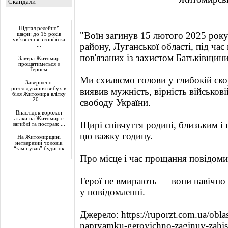
Скандали
Актуально
Підпал релейної
"Воїн загинув 15 лютого 2025 року 
шафи: до 15 років
ув’язнення з конфіска
району, Луганської області, під ча
...
пов'язаних із захистом Батьківщини
Завтра Житомир
прощатиметься з
Героєм
Ми схиляємо голови у глибокій ско
Завершено
розслідування вибухів
виявив мужність, вірність військові
біля Житомира влітку
20 ...
свободу України.
Внаслідок ворожої
атаки на Житомир є
Щирі співчуття родині, близьким і
загиблі та постраж ...
цю важку годину.
На Житомирщині
нетверезий чоловік
“замінував” будинок
Про місце і час прощання повідоми
Герої не вмирають — вони навічно 
у повідомленні.
Джерело: https://ruporzt.com.ua/obl
napryamku-geroyichno-zaginuv-zahisn