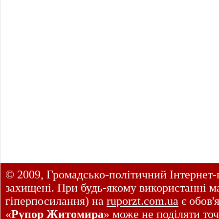
© 2009, Громадсько-політичний Інтернет-
захищені. При будь-якому використанні ма
гіперпосилання) на
ruporzt.com.ua
є обов'
«
Рупор Житомира
» може не поділяти точ