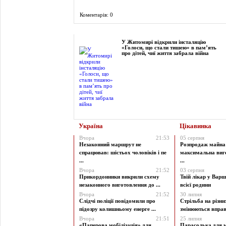
Коментарів: 0
Фоторепортаж
У Житомирі відкрили інсталяцію
«Голоси, що стали тишею» в пам’ять
про дітей, чиї життя забрала війна
Україна
Цікавинка
Вчора
21:53
05 серпня
Незаконний маршрут не
Розпродаж майна 
спрацював: шістьох чоловіків і пе
максимальна виг
...
...
Вчора
21:52
03 серпня
Прикордонники викрили схему
Твій лікар у Варш
незаконного виготовлення до ...
всієї родини
Вчора
21:52
30 липня
Слідчі поліції повідомили про
Стрільба на різни
підозру колишньому енерге ...
змінюються вправи
Вчора
21:51
25 липня
«Паперова мобілізація» для
Парасолька для м