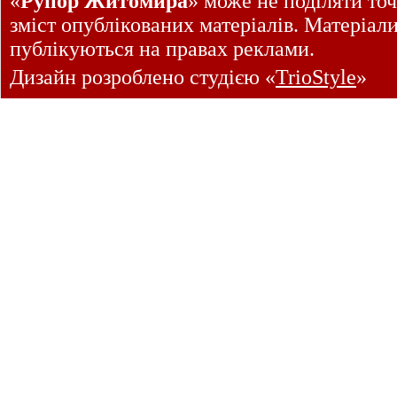
«
Рупор Житомира
» може не поділяти точ
зміст опублікованих матеріалів. Матеріал
публікуються на правах реклами.
Дизайн розроблено студією «
TrioStyle
»