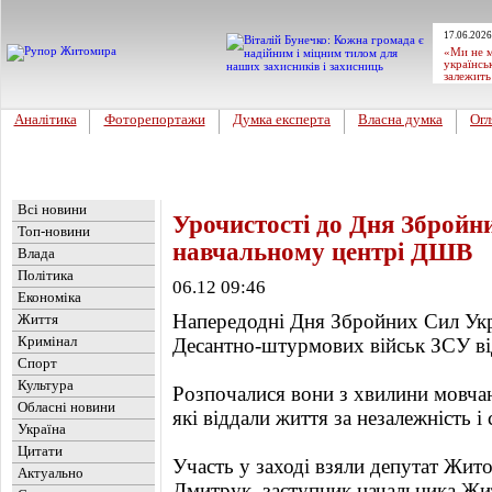
17.06.2026
«Ми не м
українсь
залежить
Аналітика
Фоторепортажи
Думка експерта
Власна думка
Огл
Головна
Новини
»
Обласні новини
Всі новини
Урочистості до Дня Збройн
Топ-новини
навчальному центрі ДШВ
Влада
Політика
06.12 09:46
Економіка
Напередодні Дня Збройних Сил Укр
Життя
Кримінал
Десантно-штурмових військ ЗСУ ві
Спорт
Культура
Розпочалися вони з хвилини мовчан
Обласні новини
які віддали життя за незалежність і
Україна
Цитати
Участь у заході взяли депутат Жит
Актуально
Дмитрук, заступник начальника Ж