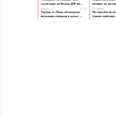
статистики: на Волині ДБР ви ...
впливає на зручніст
Вчора
21:51
23 липня
Україна та Литва обговорили
Не списуйте це на
посилення співпраці в межах ...
ознаки серйозних 