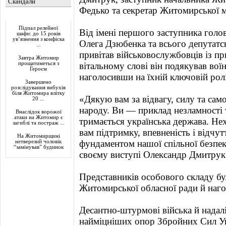
Скандали
Федько та секретар Житомирської м
Актуально
Підпал релейної
Від імені першого заступника голо
шафи: до 15 років
ув’язнення з конфіска
Олега Дзюбенка та всього депутат
...
привітав військовослужбовців із п
Завтра Житомир
прощатиметься з
вітальному слові він подякував вої
Героєм
наголосивши на їхній ключовій рол
Завершено
розслідування вибухів
біля Житомира влітку
«Дякую вам за відвагу, силу та само
20 ...
народу. Ви — приклад незламності т
Внаслідок ворожої
атаки на Житомир є
тримається українська держава. Не
загиблі та постраж ...
вам підтримку, впевненість і відчут
На Житомирщині
фундаментом нашої спільної безпек
нетверезий чоловік
“замінував” будинок
своєму виступі Олександр Дмитрук
Представників особового складу бу
Житомирської обласної ради й наг
Десантно-штурмові війська й надал
найміцніших опор Збройних Сил У