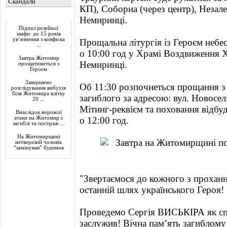
Скандали
КП), Соборна (через центр), Незале
Актуально
Немиринці.
Підпал релейної
шафи: до 15 років
ув’язнення з конфіска
Прощальна літургія із Героєм небе
...
о 10:00 год у Храмі Воздвиження 
Завтра Житомир
Немиринці.
прощатиметься з
Героєм
Завершено
Об 11:30 розпочнеться прощання з
розслідування вибухів
біля Житомира влітку
загиблого за адресою: вул. Новоселі
20 ...
Мітинг-реквієм та поховання відбуд
Внаслідок ворожої
атаки на Житомир є
о 12:00 год.
загиблі та постраж ...
На Житомирщині
нетверезий чоловік
“замінував” будинок
"Звертаємося до кожного з прохання
останній шлях українського Героя!
Проведемо Сергія ВИСЬКІРА як спр
заслужив! Вічна памʼять загиблому