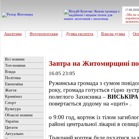
17.06.2026
«Ми не м
українсь
залежить
Аналітика
Фоторепортажи
Думка експерта
Власна думка
Огл
Головна
Новини
»
Обласні новини
Всі новини
Завтра на Житомирщині по
Топ-новини
Влада
16.05 23:05
Політика
Ружинська громада з сумом повідом
Економіка
року, громада готується гідно зуст
Життя
полеглого Захисника –
ВИСЬКІРА 
Кримінал
Спорт
повертається додому на «щиті» .
Культура
Обласні новини
о 9:00 год, кортеж із тілом загибл
Україна
районі центральної лікарні в селищ
Цитати
Актуально
Траурний кортеж буде рухатися за