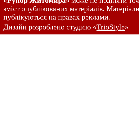
«
Рупор Житомира
» може не поділяти точ
зміст опублікованих матеріалів. Матеріал
публікуються на правах реклами.
Дизайн розроблено студією «
TrioStyle
»