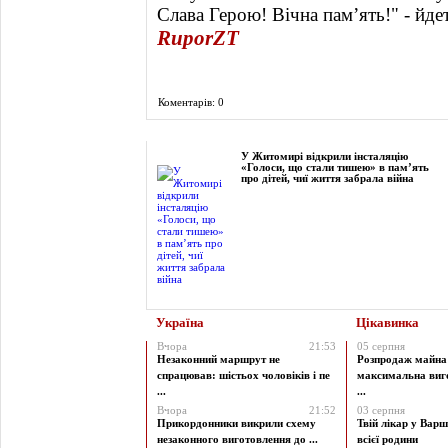
Слава Герою! Вічна пам’ять!" - йде
RuporZT
Коментарів: 0
Фоторепортаж
У Житомирі відкрили інсталяцію
«Голоси, що стали тишею» в пам’ять
про дітей, чиї життя забрала війна
Україна
Цікавинка
Вчора
21:53
05 серпня
Незаконний маршрут не
Розпродаж майна 
спрацював: шістьох чоловіків і пе
максимальна виг
...
...
Вчора
21:52
03 серпня
Прикордонники викрили схему
Твій лікар у Варш
незаконного виготовлення до ...
всієї родини