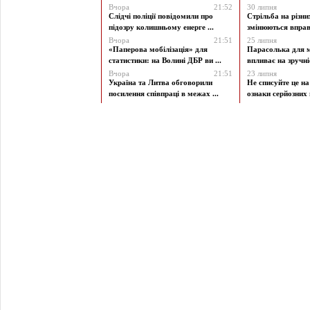
Вчора
21:52
30 липня
Слідчі поліції повідомили про
Стрільба на різни
підозру колишньому енерге ...
змінюються вправи
Вчора
21:51
25 липня
«Паперова мобілізація» для
Парасолька для м
статистики: на Волині ДБР ви ...
впливає на зручніст
Вчора
21:51
23 липня
Україна та Литва обговорили
Не списуйте це на
посилення співпраці в межах ...
ознаки серйозних 