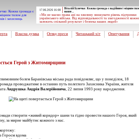
Віталій Бунечко: Кожна громада є надійним і міцним тил
17.06.2026 16:08
наши ...
«Ми не маємо права ані на хвилину знижувати рівень підтримки
українського війська. Від відповідальності та злагодженості кожн
залежить спільний результат і безпека наших людей»
ерта
Власна думка
Огляд преси
Читацький хіт
Опитування
вини
ається Герой з Житомирщини
евимовним болем Баранівська міська рада повідомляє, що у понеділок, 18
 громада проводжатиме в останню путь полеглого Захисника України, жителя
дата
Андрушка Андрія Валерійовича
, 22 липня 1993 року народження.
омади створити «живий коридор» шани та гідно провести нашого Героя, який
їну, за мирне майбутнє кожного з нас.
кортежу:
 з Героєм вдома