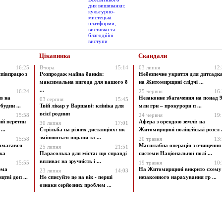
Цікавинка
Скандали
16:25
Вчора
15:14
03 липня
12
співпрацю з
Розпродаж майна банків:
Небезпечне укриття для дитсадк
максимальна вигода для вашого б
на Житомирщині слідчі ...
...
16:24
25 червня
16
в на
Незаконне збагачення на понад 9
03 серпня
15:45
будин ...
Твій лікар у Варшаві: клініка для
млн грн – прокурори п ...
всієї родини
15:58
24 червня
19
ий перетин
Афера з орендою землі: на
30 липня
17:01
...
Стрільба на різних дистанціях: як
Житомирщині поліцейські розсл .
змінюються вправи та ...
15:58
20 травня
13
амагався
Масштабна операція з очищення
25 липня
21:51
ка
Парасолька для міста: що справді
системи Національної полі ...
впливає на зручність і ...
15:55
19 травня
10
рма
На Житомирщині викрито схему
23 липня
14:03
цтві доп ...
Не списуйте це на вік - перші
незаконного нарахування гр ...
ознаки серйозних проблем ...