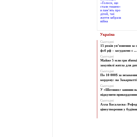
Україна
Сьогодні
15 років ув’язнення за 
фсб рф – засуджено с ...
Сьогодні
Майже 5 млн грн збиткі
закупівлі житла для дит
Сьогодні
По 10 000$ за незаконн
кордону: на Закарпатті 
Сьогодні
У «Шегинях» киянин н
підкупити прикордонни
Сьогодні
Алла Басалаєва: Рефо
ціноутворення у будівни