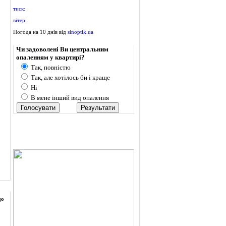
тиск:
вітер:
Погода на 10 днів від
sinoptik.ua
Опитування
Чи задоволені Ви центральним
опаленням у квартирі?
Так, повністю
Так, але хотілось би і краще
Ні
В мене інший вид опалення
до