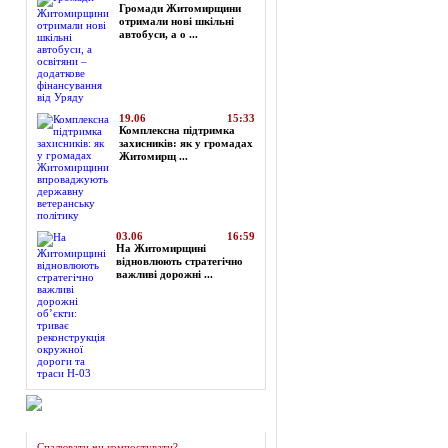
Громади Житомирщини
отримали нові шкільні
автобуси, а о ...
19.06
15:33
Комплексна підтримка
захисників: як у громадах
Житомирщ ...
03.06
16:59
На Житомирщині
відновлюють стратегічно
важливі дорожні ...
Огляд преси
Спалювати чи компостувати?