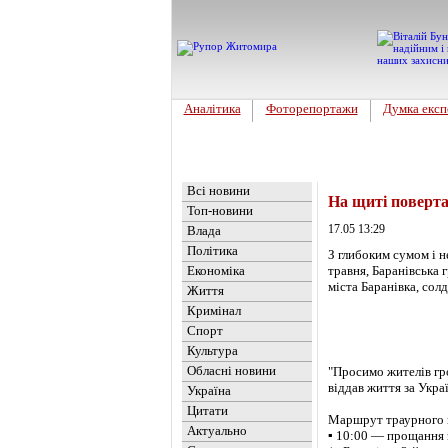
Аналітика
Фоторепортажи
Думка експ
Головна
Новини
»
Обласні но
Всі новини
На щиті поверт
Топ-новини
17.05 13:29
Влада
Політика
З глибоким сумом і н
Економіка
травня, Баранівська
міста Баранівка, сол
Життя
Кримінал
Спорт
Культура
Обласні новини
"Просимо жителів гр
віддав життя за Укра
Україна
Цитати
Маршрут траурного 
Актуально
▪️ 10:00 — прощання