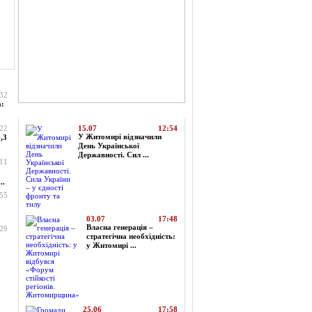
:32
а:
Топ-новини
:22
15.07
12:54
У Житомирі відзначили
,3
День Української
Державності. Сил ...
:11
..
:55
03.07
17:48
Власна генерація –
:29
стратегічна необхідність:
у Житомирі ...
25.06
17:58