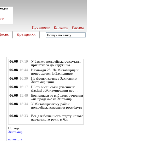
ом для
ого
Про проект
Контакти
Реклама
Досьє
Довідники
Обласні новини
06.08
17:19
У Звягелі поліцейські розшукали
причетного до наруги на ...
06.08
16:44
Назавжди 25: На Житомирщині
попрощалися із Захисником
06.08
16:30
На фронті загинув Захисник з
Житомирщини
06.08
16:17
Шість міст і сотні учасників:
фахівці з Житомирщини про ...
06.08
15:48
Боєприпаси та вибухові речовини
«на продаж»: на Житомир ...
06.08
15:34
У Житомирському районі
поліцейські завершили розслідува
...
06.08
15:33
Все для безпечного старту нового
навчального року: в Жи ...
Погода
Житомир
вологість: