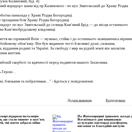
вулок Калиновий, буд. 4)
вий коридор» шани від пр.Калинового - по вул. Звягельській до Храму Різдва
рботна панахида у Храмі Різдва Богородиці
ке прощання біля Храму Різдва Богородиці
ридор» по вул. Звягельській до селища Кам’яний Брід — до місця останнього
на Кам’янобрідському кладовищі
життя як справжній Воїн — мужньо, стійко і до останнього залишаючись вірним
а бойовому обов’язку. Він був людиною честі й великої душі, сильним,
 відданим родині та Україні. За свободу і мир на рідній землі він заплатив
сним життям.
либокій скорботі та вдячності перед подвигом нашого Захисника.
ять Герою…
ні, близьким та побратимам…" - йдеться у повідомленні.
Додати коментар
Роздрукувати
мирі відкрили інсталяцію
На Житомирщині тривають заходи 
и, що стали тишею» в пам’ять
Всесвітнього дня вишиванки:
ей, чиї життя забрала війна
культурно-мистецькі платформи,
виставки та благодійні виступи