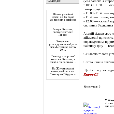
Скандали
(м.Баранівка 3-й про
▪️ 10:30–11:00 — «жи
Актуально
Богородиці
▪️ 11:00–11:45 — ско
Підпал релейної
▪️ 11:45 — громадсь
шафи: до 15 років
ув’язнення з конфіска
▪️ 12:00 — «живий ко
...
спочинку Захисника 
Завтра Житомир
прощатиметься з
Андрій віддав своє 
Героєм
військовій присязі т
справедливим, щирим,
Завершено
розслідування вибухів
найвищу ціну — вла
біля Житомира влітку
20 ...
Схиляємо голови у г
Внаслідок ворожої
атаки на Житомир є
Світла і вічна пам’
загиблі та постраж ...
На Житомирщині
Щирі співчуття роди
нетверезий чоловік
RuporZT
“замінував” будинок
Коментарів: 0
Фоторепортаж
У Жито
«Голос
про діт