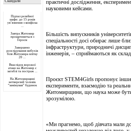
Скандали
практичні дослідження, експеримен
науковими кейсами.
Актуально
Підпал релейної
шафи: до 15 років
ув’язнення з конфіска
...
Більшість випускників університеті
Завтра Житомир
прощатиметься з
спеціальності досі обирає лише б
Героєм
інфраструктури, природничі дисципл
Завершено
розслідування вибухів
інженерія, – сприймаються як складн
біля Житомира влітку
20 ...
Внаслідок ворожої
атаки на Житомир є
загиблі та постраж ...
Проєкт STEM4Girls пропонує інший 
На Житомирщині
нетверезий чоловік
експерименти, взаємодію та реальни
“замінував” будинок
Житомирщини, що наука може бути
зрозумілою.
«Ми прагнемо, щоб дівчата мали д
можливостей незалежно від того, у 