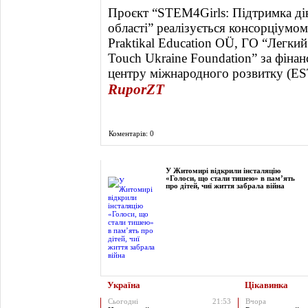
Проєкт “STEM4Girls: Підтримка д
області” реалізується консорціумом
Praktikal Education OÜ, ГО “Легкий 
Touch Ukraine Foundation” за фіна
центру міжнародного розвитку (E
RuporZT
Коментарів: 0
Фоторепортаж
У Житомирі відкрили інсталяцію
«Голоси, що стали тишею» в пам’ять
про дітей, чиї життя забрала війна
Україна
Цікавинка
Сьогодні
21:53
Вчора