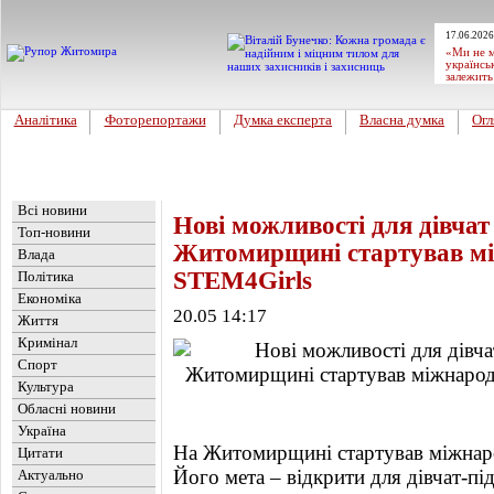
17.06.2026
«Ми не м
українсь
залежить
Аналітика
Фоторепортажи
Думка експерта
Власна думка
Огл
Головна
Новини
»
Обласні новини
Всі новини
Нові можливості для дівчат 
Топ-новини
Житомирщині стартував мі
Влада
STEM4Girls
Політика
Економіка
20.05 14:17
Життя
Кримінал
Спорт
Культура
Обласні новини
Україна
На Житомирщині стартував міжнаро
Цитати
Його мета – відкрити для дівчат-пі
Актуально