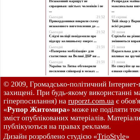
Незаконний маршрут не
Розпродаж майна 
спрацював: шістьох чоловіків і пе
максимальна виг
...
...
Сьогодні
21:52
03 серпня
Прикордонники викрили схему
Твій лікар у Варш
незаконного виготовлення до ...
всієї родини
Сьогодні
21:52
30 липня
Слідчі поліції повідомили про
Стрільба на різни
підозру колишньому енерге ...
змінюються вправи
Сьогодні
21:51
25 липня
«Паперова мобілізація» для
Парасолька для м
статистики: на Волині ДБР ви ...
впливає на зручніст
Сьогодні
21:51
23 липня
Україна та Литва обговорили
Не списуйте це на
посилення співпраці в межах ...
ознаки серйозних 
© 2009, Громадсько-політичний Інтернет-
захищені. При будь-якому використанні ма
гіперпосилання) на
ruporzt.com.ua
є обов'
«
Рупор Житомира
» може не поділяти точ
зміст опублікованих матеріалів. Матеріал
публікуються на правах реклами.
Дизайн розроблено студією «
TrioStyle
»