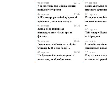
08 серпня
22:19
07 серпня
У застосунку Дія можна знайти
Мікрохвильова пі
найближче укриття
переваги сучасної 
07 серпня
17:07
05 серпня
У Житомирі рада безбар’єрності
Розпродаж майна 
проінспектувала оновлену ...
максимальна виг
...
07 серпня
16:35
Влада Бородянки має
03 серпня
відшкодувати 4,4 млн грн за
Твій лікар у Варш
фіктивн ...
всієї родини
07 серпня
16:35
30 липня
Виключили з військового обліку
Стрільба на різни
близько 1200 осіб: поліц ...
змінюються вправи
07 серпня
16:34
25 липня
На Буковині поліція затримала
Парасолька для м
вимагача, який побив чоло ...
впливає на зручніст