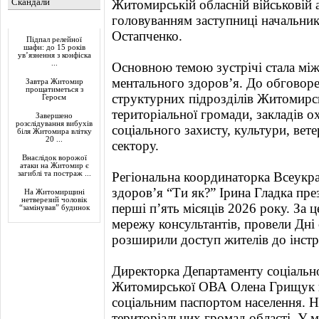
Скандали
Житомирській обласній військовій а
головуванням заступниці начальни
Актуально
Остапченко.
Підпал релейної
шафи: до 15 років
ув’язнення з конфіска
...
Основною темою зустрічі стала між
ментального здоров’я. До обговор
Завтра Житомир
прощатиметься з
структурних підрозділів Житомирс
Героєм
територіальної громади, закладів о
Завершено
розслідування вибухів
соціального захисту, культури, вет
біля Житомира влітку
20 ...
сектору.
Внаслідок ворожої
атаки на Житомир є
загиблі та постраж ...
Регіональна координаторка Всеукр
здоров’я “Ти як?” Ірина Гладка пре
На Житомирщині
нетверезий чоловік
перші п’ять місяців 2026 року. За ц
“замінував” будинок
мережу консультантів, провели Дні 
розширили доступ жителів до інст
Директорка Департаменту соціально
Житомирської ОВА Олена Грищук п
соціальним паспортом населення. На
територіальних громад області. У 