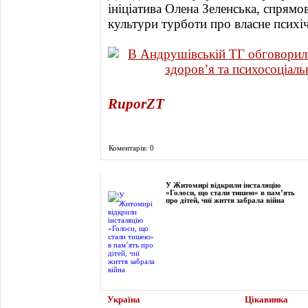
ініціатива Олена Зеленська, спрямо
культури турботи про власне психі
RuporZT
Коментарів: 0
Фоторепортаж
У Житомирі відкрили інсталяцію
«Голоси, що стали тишею» в пам’ять
про дітей, чиї життя забрала війна
Україна
Цікавинка