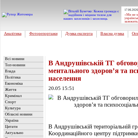
17.06.2026
«Ми не м
українсь
залежить
Аналітика
Фоторепортажи
Думка експерта
Власна думка
Огл
Головна
Новини
»
Обласні новини
Всі новини
В Андрушівській ТГ обгово
Топ-новини
ментального здоров’я та пс
Влада
населення
Політика
Економіка
20.05 15:51
Життя
Кримінал
Спорт
Культура
Обласні новини
Україна
В Андрушівській територіальній гро
Цитати
Координаційного центру підтримки
Актуально