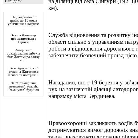
на ділянці від села Сінгури (192+8
Скандали
км).
Актуально
Підпал релейної
шафи: до 15 років
ув’язнення з конфіска
...
Служба відновлення та розвитку і
Завтра Житомир
прощатиметься з
області спільно з управлінням патр
Героєм
роботи з відновлення дорожнього 
Завершено
розслідування вибухів
забезпечити безпечний проїзд цією
біля Житомира влітку
20 ...
Внаслідок ворожої
атаки на Житомир є
загиблі та постраж ...
Нагадаємо, що з 19 березня у зв’я
На Житомирщині
нетверезий чоловік
рух на зазначеній ділянці автодоро
“замінував” будинок
напрямку міста Бердичева.
Правоохоронці закликають водіїв 
дотримуватися вимог дорожніх знак
також враховувати дорожню обстано