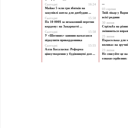
...
Сьогодні
16:24
Майже 5 млн грн збитків на
03 серпня
закупівлі житла для дитбудин ...
Твій лікар у Варш
всієї родини
Сьогодні
15:58
По 10 000$ за незаконний перетин
30 липня
кордону: на Закарпатті ...
Стрільба на різни
змінюються вправи
Сьогодні
15:58
У «Шегинях» киянин намагався
25 липня
підкупити прикордонника
Парасолька для м
впливає на зручніст
Сьогодні
15:55
Алла Басалаєва: Реформа
23 липня
ціноутворення у будівництві доп ...
Не списуйте це на
ознаки серйозних 