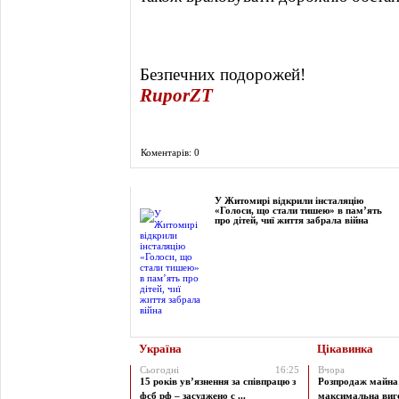
Безпечних подорожей!
RuporZT
Коментарів: 0
Фоторепортаж
У Житомирі відкрили інсталяцію
«Голоси, що стали тишею» в пам’ять
про дітей, чиї життя забрала війна
Україна
Цікавинка
Сьогодні
16:25
Вчора
15 років ув’язнення за співпрацю з
Розпродаж майна 
фсб рф – засуджено с ...
максимальна виг