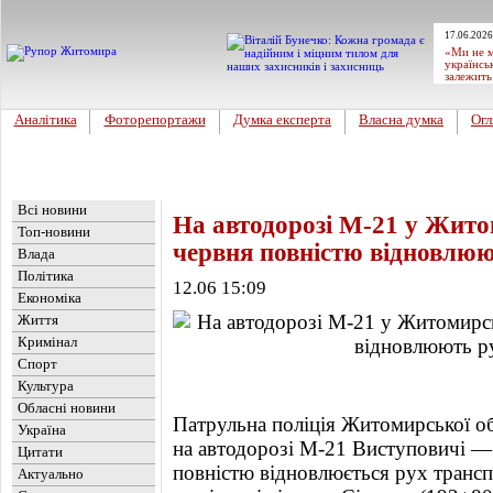
17.06.2026
«Ми не м
українсь
залежить
Аналітика
Фоторепортажи
Думка експерта
Власна думка
Огл
Головна
Новини
»
Обласні новини
Всі новини
На автодорозі М-21 у Житом
Топ-новини
червня повністю відновлюю
Влада
Політика
12.06 15:09
Економіка
Життя
Кримінал
Спорт
Культура
Обласні новини
Патрульна поліція Житомирської об
Україна
на автодорозі М-21 Виступовичі 
Цитати
повністю відновлюється рух трансп
Актуально