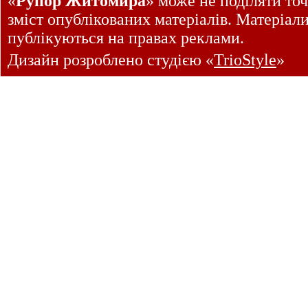
«
Рупор Житомира
» може не поділяти точ
зміст опублікованих матеріалів. Матеріал
публікуються на правах реклами.
Дизайн розроблено студією «
TrioStyle
»