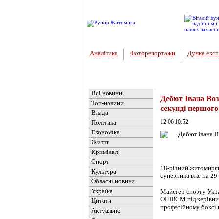
Аналітика
Фоторепортажи
Думка експ
Головна
Новини
»
Спорт
Всі новини
Дебют Івана Воз
Топ-новини
секунді першого
Влада
12.06 10:52
Політика
Економіка
Життя
Кримінал
Спорт
18-річний житомирян
Культура
суперника вже на 29
Обласні новини
Україна
Майстер спорту Украї
ОШВСМ під керівницт
Цитати
професійному боксі 
Актуально