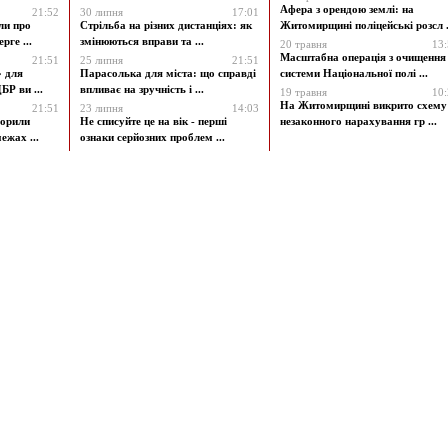
Афера з орендою землі: на
21:52
30 липня
17:01
ли про
Стрільба на різних дистанціях: як
Житомирщині поліцейські розсл .
рге ...
змінюються вправи та ...
20 травня
13
Масштабна операція з очищення
21:51
25 липня
21:51
» для
Парасолька для міста: що справді
системи Національної полі ...
БР ви ...
впливає на зручність і ...
19 травня
10
На Житомирщині викрито схему
21:51
23 липня
14:03
ворили
Не списуйте це на вік - перші
незаконного нарахування гр ...
ежах ...
ознаки серйозних проблем ...