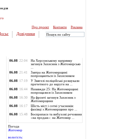
ом для
ого
Про проект
Контакти
Реклама
Досьє
Довідники
Обласні новини
06.08
22:04
На Херсонському напрямку
загинув Захисник з Житомирсько
...
06.08
21:41
Завтра на Житомирщині
попрощаються із Захисником
06.08
17:19
У Звягелі поліцейські розшукали
причетного до наруги на ...
06.08
16:44
Назавжди 25: На Житомирщині
попрощалися із Захисником
06.08
16:30
На фронті загинув Захисник з
Житомирщини
06.08
16:17
Шість міст і сотні учасників:
фахівці з Житомирщини про ...
06.08
15:48
Боєприпаси та вибухові речовини
«на продаж»: на Житомир ...
Погода
Житомир
вологість: