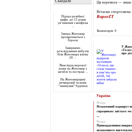
Скандали
Ця перемога — лише 
Актуально
Вітаємо спортсмена 
RuporZT
Підпал релейної
шафи: до 15 років
ув’язнення з конфіска
...
Коментарів: 0
Завтра Житомир
прощатиметься з
Фоторепортаж
Героєм
У Жито
Завершено
«Голос
розслідування вибухів
про діт
біля Житомира влітку
20 ...
Внаслідок ворожої
атаки на Житомир є
загиблі та постраж ...
На Житомирщині
нетверезий чоловік
“замінував” будинок
Україна
Вчора
Незаконний маршрут н
спрацював: шістьох чол
...
Вчора
Прикордонники викрил
незаконного виготовленн