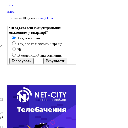
тиск:
вітер:
Погода на 10 днів від
sinoptik.ua
Опитування
Чи задоволені Ви центральним
опаленням у квартирі?
Так, повністю
Так, але хотілось би і краще
до
Ні
В мене інший вид опалення
:32
а:
:22
,3
:11