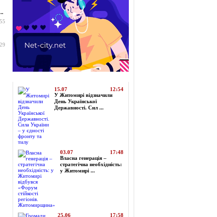
..
:55
:29
Топ-новини
15.07
12:54
У Житомирі відзначили
День Української
Державності. Сил ...
03.07
17:48
Власна генерація –
стратегічна необхідність:
у Житомирі ...
25.06
17:58