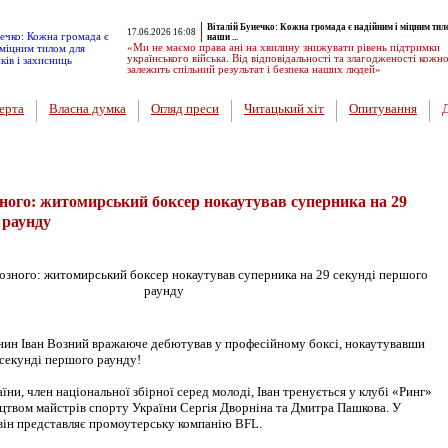
Віталій Бунечко: Кожна громада є надійним і міцним тил
17.06.2026 16:08
наши ...
«Ми не маємо права ані на хвилину знижувати рівень підтримки
українського війська. Від відповідальності та злагодженості кожн
залежить спільний результат і безпека наших людей»
ерта
Власна думка
Огляд преси
Читацький хіт
Опитування
ного: житомирський боксер нокаутував суперника на 29
 раунду
ин Іван Возний вражаюче дебютував у професійному боксі, нокаутувавши
 секунді першого раунду!
ни, член національної збірної серед молоді, Іван тренується у клубі «Ринг»
вом майстрів спорту України Сергія Дворніна та Дмитра Пашкова. У
він представляє промоутерську компанію BFL.