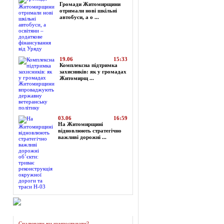
Громади Житомирщини
отримали нові шкільні
автобуси, а о ...
19.06
15:33
Комплексна підтримка
захисників: як у громадах
Житомирщ ...
03.06
16:59
На Житомирщині
відновлюють стратегічно
важливі дорожні ...
Огляд преси
Спалювати чи компостувати?