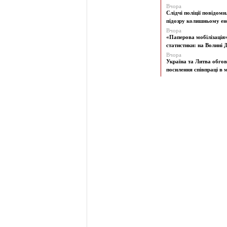
Вчора
Слідчі поліції повідоми
підозру колишньому ене
Вчора
«Паперова мобілізація
статистики: на Волині Д
Вчора
Україна та Литва обго
посилення співпраці в м