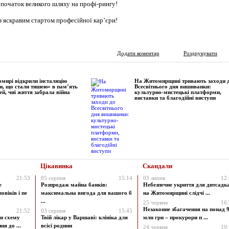
початок великого шляху на профі-рингу!
з яскравим стартом професійної кар’єри!
Додати коментар
Роздрукувати
мирі відкрили інсталяцію
На Житомирщині тривають заходи 
и, що стали тишею» в пам’ять
Всесвітнього дня вишиванки:
ей, чиї життя забрала війна
культурно-мистецькі платформи,
виставки та благодійні виступи
Цікавинка
Скандали
21:53
05 серпня
15:14
03 липня
12
е
Розпродаж майна банків:
Небезпечне укриття для дитсадк
овіків і пе
максимальна вигода для вашого б
на Житомирщині слідчі ...
...
25 червня
16
Незаконне збагачення на понад 9
21:52
03 серпня
15:45
и схему
Твій лікар у Варшаві: клініка для
млн грн – прокурори п ...
я до ...
всієї родини
24 червня
19