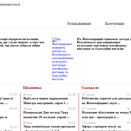
ановлюється.
Додати коментар
Роздрукувати
мирі відкрили інсталяцію
На Житомирщині тривають заходи 
и, що стали тишею» в пам’ять
Всесвітнього дня вишиванки:
ей, чиї життя забрала війна
культурно-мистецькі платформи,
виставки та благодійні виступи
Цікавинка
Скандали
17:07
Вчора
16:28
03 липня
12
р’єрності
Відбулося перше відрядження
Небезпечне укриття для дитсадк
у ...
Міністра внутрішніх справ І ...
на Житомирщині слідчі ...
16:35
Вчора
16:26
25 червня
16
Напередодні Дня молоді Уряд
Незаконне збагачення на понад 9
рн за
відзначив 20 молодих україн ...
млн грн – прокурори п ...
Вчора
16:24
24 червня
19
Уряд оптимізував умови програми
Афера з орендою землі: на
16:35