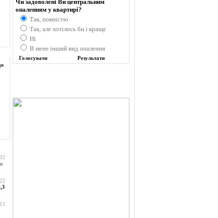
Чи задоволені Ви центральним
опаленням у квартирі?
Так, повністю
Так, але хотілось би і краще
Ні
В мене інший вид опалення
до
:32
а:
:22
,3
:11