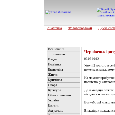
Аналітика
Фоторепортажи
Думка експ
Головна
Новини
»
Україна
Всі новини
Чернівецькі рят
Топ-новини
02.02 10:12
Влада
Політика
Уночі 2 лютого в сел
Економіка
пожежа в житловому с
Життя
На момент прибуття в
Кримінал
повністю, у житлових
Спорт
Культура
До ліквідації пожеж
місцевих пожежно-ря
Обласні новини
Україна
Вогнеборці ліквідува
Цитати
Актуально
Внаслідок пожежі зго