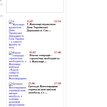
..
:55
Топ-новини
:29
15.07
12:54
У Житомирі відзначили
День Української
Державності. Сил ...
03.07
17:48
Власна генерація –
стратегічна необхідність:
у Житомирі ...
25.06
17:58
Громади Житомирщини
отримали нові шкільні
автобуси, а о ...