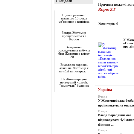
Скандали
Причина пожежі вст
Актуально
RuporZT
Підпал релейної
шафи: до 15 років
ув’язнення з конфіска
Коментарів: 0
...
Фоторепортаж
Завтра Житомир
прощатиметься з
Героєм
У Жито
«Голос
про діт
Завершено
розслідування вибухів
біля Житомира влітку
20 ...
Внаслідок ворожої
атаки на Житомир є
загиблі та постраж ...
На Житомирщині
нетверезий чоловік
“замінував” будинок
Україна
Вчора
У Житомирі рада безба
проінспектувала оновлен
Вчора
Влада Бородянки має
відшкодувати 4,4 млн г
фіктивн ...
Вчора