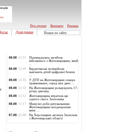
ом для
ого
Про проект
Контакти
Реклама
Досьє
Довідники
Обласні новини
08.08
12:51
Підтвердилась загибель
військового з Житомирщини, який
...
08.08
12:49
Бердичівські поліцейські
навчають дітей цифрової безпек
...
08.08
12:35
У ДТП на Житомирщині семеро
травмованих, серед них двоє ...
08.08
12:33
На Житомирщині розшукують 17-
м
річну дівчину
08.08
12:12
Житомирщина втратила ще
одного свого Захисника
08.08
11:17
Минулої доби рятувальники
Житомирщини неодноразово
виїж ...
07.08
22:08
На Херсонщині загинув Захисник
з Житомирської області
Опитування