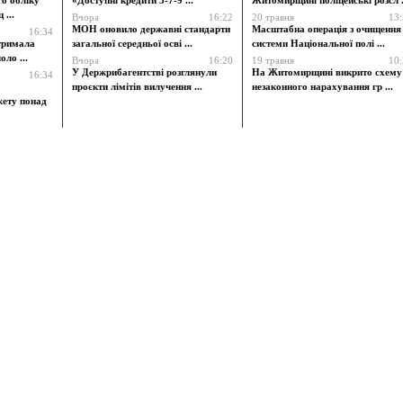
го обліку
«Доступні кредити 5-7-9 ...
Житомирщині поліцейські розсл .
 ...
Вчора
16:22
20 травня
13
МОН оновило державні стандарти
Масштабна операція з очищення
16:34
атримала
загальної середньої осві ...
системи Національної полі ...
ло ...
Вчора
16:20
19 травня
10
У Держрибагентстві розглянули
На Житомирщині викрито схему
16:34
проєкти лімітів вилучення ...
незаконного нарахування гр ...
жету понад