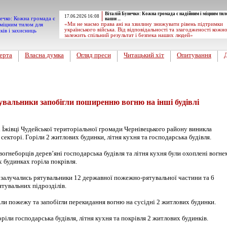
Віталій Бунечко: Кожна громада є надійним і міцним тил
17.06.2026 16:08
наши ...
«Ми не маємо права ані на хвилину знижувати рівень підтримки
українського війська. Від відповідальності та злагодженості кожн
залежить спільний результат і безпека наших людей»
ерта
Власна думка
Огляд преси
Читацький хіт
Опитування
увальники запобігли поширенню вогню на інші будівлі
і Їжівці Чудейської територіальної громади Чернівецького району виникла
екторі. Горіли 2 житлових будинки, літня кухня та господарська будівля.
огнеборців дерев’яні господарська будівля та літня кухня були охоплені вогне
 будинках горіла покрівля.
і залучались рятувальники 12 державної пожежно-рятувальної частини та 6
тувальних підрозділів.
ли пожежу та запобігли перекидання вогню на сусідні 2 житлових будинки.
ріли господарська будівля, літня кухня та покрівля 2 житлових будинків.