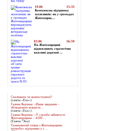
19.06
15:33
Комплексна підтримка
захисників: як у громадах
Житомирщ ...
03.06
16:59
На Житомирщині
відновлюють стратегічно
важливі дорожні ...
Огляд преси
Спалювати чи компостувати?
(газета «Ехо»)
Галина Корінна: «Наше завдання –
збільшувати кількість ...
(газета «Ехо»)
Галина Корінна: «У служби зайнятості
Житомирщини – 4200 ...
(Газета "Эхо)
Талановитий співак з Житомирщини
потребує підтримки у г ...