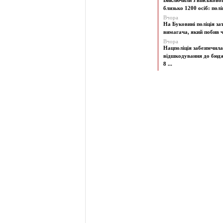
Виключили з військово
близько 1200 осіб: поліц
Вчора
На Буковині поліція з
вимагача, який побив чо
Вчора
Нацполіція забезпечила
відшкодування до бюд
8 ...