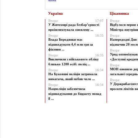
Україна
Цікавинка
Вчора
17:07
Вчора
У Житомирі рада безбар’єрності
Відбулося перше 
проінспектувала оновлену ...
Міністра внутрішні
Вчора
16:35
Вчора
Влада Бородянки має
Напередодні Дня 
відшкодувати 4,4 млн грн за
відзначив 20 моло
фіктивн ...
Вчора
Уряд оптимізува
Вчора
16:35
Виключили з військового обліку
«Доступні кредити 
близько 1200 осіб: поліц ...
Вчора
МОН оновило дер
Вчора
16:34
На Буковині поліція затримала
загальної середньої
вимагача, який побив чоло ...
Вчора
У Держрибагентст
Вчора
16:34
Нацполіція забезпечила
проєкти лімітів ви
відшкодування до бюджету понад
8 ...