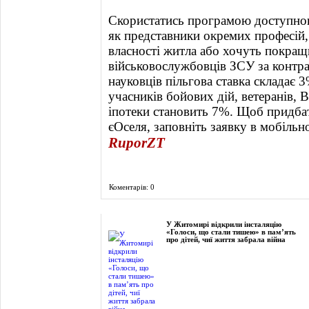
Cкористатись програмою доступног
як представники окремих професій, 
власності житла або хочуть покращ
військовослужбовців ЗСУ за контрак
науковців пільгова ставка складає 
учасників бойових дій, ветеранів, 
іпотеки становить 7%. Щоб придба
єОселя, заповніть заявку в мобільн
RuporZT
Коментарів: 0
Фоторепортаж
У Житомирі відкрили інсталяцію
«Голоси, що стали тишею» в пам’ять
про дітей, чиї життя забрала війна