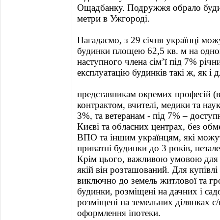
Ощадбанку. Подружжя обрало буди
метри в Ужгороді.
Нагадаємо, з 29 січня українці мож
будинки площею 62,5 кв. м на одно
наступного члена сім’ї під 7% річн
експлуатацію будинків такі ж, як і 
представникам окремих професій (
контрактом, вчителі, медики та наук
3%, та ветеранам - під 7% – доступ
Києві та обласних центрах, без об
ВПО та іншим українцям, які можут
приватні будинки до 3 років, незал
Крім цього, важливою умовою для п
якій він розташований. Для купівлі
виключно до земель житлової та гро
будинки, розміщені на дачних і сад
розміщені на земельних ділянках с/
оформлення іпотеки.