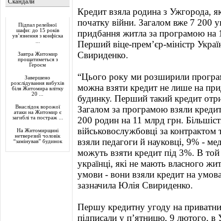
Скандали
Кредит взяла родина з Ужгорода, як
Актуально
початку війни. Загалом вже 7 200 у
Підпал релейної
шафи: до 15 років
придбання житла за програмою на 
ув’язнення з конфіска
...
Перший віце-прем’єр-міністр Украї
Свириденко.
Завтра Житомир
прощатиметься з
Героєм
“Цього року ми розширили програму
Завершено
розслідування вибухів
можна взяти кредит не лише на при
біля Житомира влітку
20 ...
будинку. Перший такий кредит отр
Внаслідок ворожої
Загалом за програмою взяли кредит
атаки на Житомир є
загиблі та постраж ...
200 родин на 11 млрд грн. Більшіст
військовослужбовці за контрактом 
На Житомирщині
нетверезий чоловік
взяли педагоги й науковці, 9% - м
“замінував” будинок
можуть взяти кредит під 3%. В той
українці, які не мають власного жи
умови - вони взяли кредит на умовах
зазначила Юлія Свириденко.
Першу кредитну угоду на приватни
підписали у пʼятницю, 9 лютого, в