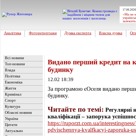
17.06.2026
«Ми не м
українсь
залежить
Аналітика
Фоторепортажи
Думка експерта
Власна думка
Огл
Головна
Новини
»
Україна
Всі новини
Видано перший кредит на 
Топ-новини
будинку
Влада
Політика
12.02 18:39
Економіка
За програмою єОселя видано перши
Життя
Кримінал
будинку.
Спорт
Культура
Читайте по темі:
Регулярні 
Обласні новини
кваліфікації – запорука успішнос
Україна
https://ruporzt.com.ua/interestingne
Цитати
pdvischennya-kvalfkacyi-zaporuka-us
Актуально