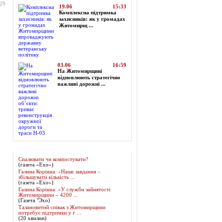
:29
19.06
15:33
Комплексна підтримка
захисників: як у громадах
Житомирщ ...
03.06
16:59
На Житомирщині
відновлюють стратегічно
важливі дорожні ...
Огляд преси
Спалювати чи компостувати?
(газета «Ехо»)
Галина Корінна: «Наше завдання –
збільшувати кількість ...
(газета «Ехо»)
Галина Корінна: «У служби зайнятості
Житомирщини – 4200 ...
(Газета "Эхо)
Талановитий співак з Житомирщини
потребує підтримки у г ...
(20 хвилин)