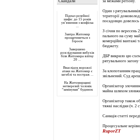
Скандали
за межами регіону.
Актуально
Один з рятувальників
території домоволод
Підпал релейної
шафи: до 15 років
посадовцю довелось 
ув’язнення з конфіска
...
З січня по вересень 
Завтра Житомир
пального на суму май
прощатиметься з
комерційні вантажі т
Героєм
бюджету.
Завершено
розслідування вибухів
ДБР викрило цю схем
біля Житомира влітку
20 ...
рятувального загону 
Внаслідок ворожої
За клопотанням прац
атаки на Житомир є
загиблі та постраж ...
звільнений. Суд ареш
На Житомирщині
Організатор злочинн
нетверезий чоловік
“замінував” будинок
майна шляхом зловжи
Організатор також о
тяжкі наслідки (ч. 2 
Санкція статті передб
Процесуальне керівн
RuporZT