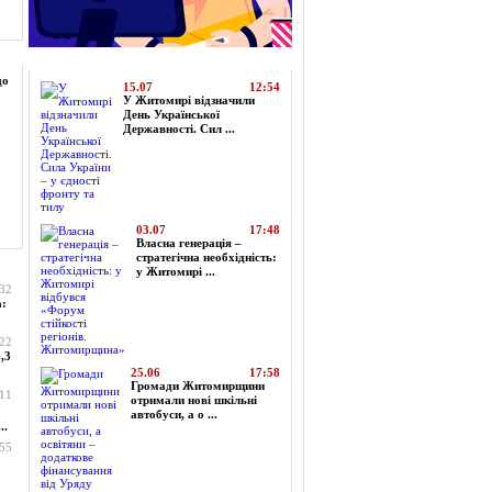
Топ-новини
до
15.07
12:54
У Житомирі відзначили
День Української
Державності. Сил ...
03.07
17:48
Власна генерація –
стратегічна необхідність:
у Житомирі ...
:32
а:
:22
,3
25.06
17:58
Громади Житомирщини
:11
отримали нові шкільні
автобуси, а о ...
..
:55