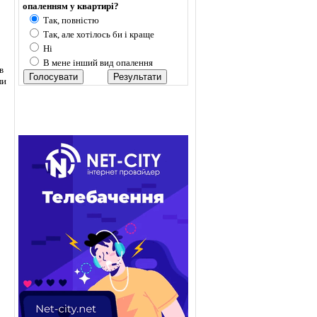
опаленням у квартирі?
Так, повністю
Так, але хотілось би і краще
Ні
В мене інший вид опалення
в
ли