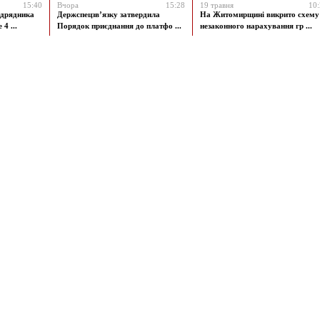
15:40
Вчора
15:28
19 травня
10
ідрядника
Держспецзв’язку затвердила
На Житомирщині викрито схему
4 ...
Порядок приєднання до платфо ...
незаконного нарахування гр ...