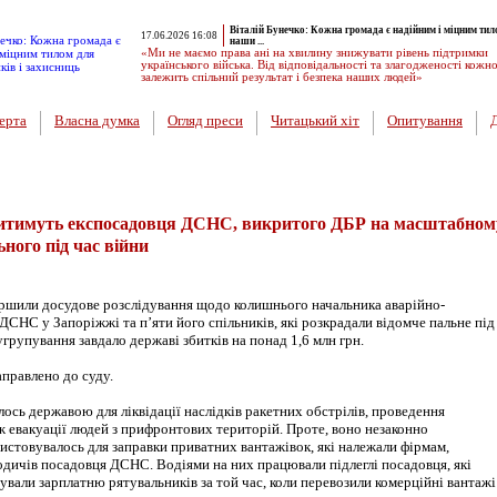
Віталій Бунечко: Кожна громада є надійним і міцним тил
17.06.2026 16:08
наши ...
«Ми не маємо права ані на хвилину знижувати рівень підтримки
українського війська. Від відповідальності та злагодженості кожн
залежить спільний результат і безпека наших людей»
ерта
Власна думка
Огляд преси
Читацький хіт
Опитування
дитимуть експосадовця ДСНС, викритого ДБР на масштабном
ного під час війни
ршили досудове розслідування щодо колишнього начальника аварійно-
ДСНС у Запоріжжі та п’яти його спільників, які розкрадали відомче пальне під
угрупування завдало державі збитків на понад 1,6 млн грн.
правлено до суду.
сь державою для ліквідації наслідків ракетних обстрілів, проведення
ж евакуації людей з прифронтових територій. Проте, воно незаконно
истовувалось для заправки приватних вантажівок, які належали фірмам,
одичів посадовця ДСНС. Водіями на них працювали підлеглі посадовця, які
вали зарплатню рятувальників за той час, коли перевозили комерційні вантажі