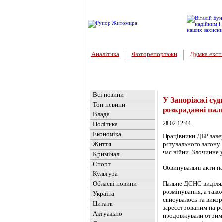
Аналітика
Фоторепортажи
Думка експ
Головна
Новини
»
Україна
Всі новини
У Запоріжжі су
Топ-новини
розкраданні паль
Влада
28.02 12:44
Політика
Економіка
Працівники ДБР заве
Життя
рятувального загону 
час війни. Злочинне 
Кримінал
Спорт
Обвинувальні акти на
Культура
Обласні новини
Пальне ДСНС виділяло
розмінування, а тако
Україна
списувалось та викор
Цитати
зареєстрованим на р
Актуально
продовжували отриму