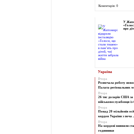
Коментарів: 0
Фоторепортаж
У Жито
«Голос
про діт
Україна
Вчора
Розпочала роботу ново
Палата регіональних мо
Вчора
26 тис доларів США за
військовослужбовця із б
Вчора
Понад 20 мільйонів осі
кордон України з поча ..
Вчора
На кордоні виявили ст
годинники