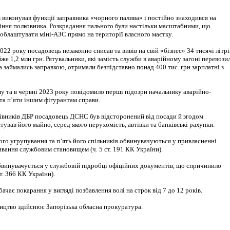
 виконував функції заправника «чорного палива» і постійно знаходився на
іння полковника. Розкрадання пального були настільки масштабними, що
облаштувати міні-АЗС прямо на території власного маєтку.
2022 року посадовець незаконно списав та вивів на свій «бізнес» 34 тисячі літрі
же 1,2 млн грн. Рятувальники, які замість служби в аварійному загоні перевози
а займались заправкою, отримали безпідставно понад 400 тис. грн зарплатні з
у та в червні 2023 року повідомило перші підозри начальнику аварійно-
та п’яти іншим фігурантам справи.
івників ДБР посадовець ДСНС був відсторонений від посади й згодом
тував його майно, серед якого нерухомість, автівки та банківські рахунки.
ого угрупування та п’ять його спільників обвинувачуються у привласненні
вання службовим становищем (ч. 5 ст. 191 КК України).
бвинувачується у службовій підробці офіційних документів, що спричинило
ст. 366 КК України).
ачає покарання у вигляді позбавлення волі на строк від 7 до 12 років.
ицтво здійснює Запорізька обласна прокуратура.