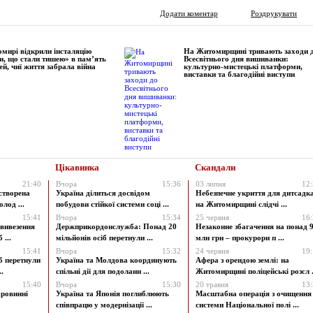
Додати коментар
Роздрукувати
мирі відкрили інсталяцію
На Житомирщині тривають заходи 
и, що стали тишею» в пам’ять
Всесвітнього дня вишиванки:
ей, чиї життя забрала війна
культурно-мистецькі платформи,
виставки та благодійні виступи
Цікавинка
Скандали
21:40
Вчора
15:36
03 липня
12
створена
Україна ділиться досвідом
Небезпечне укриття для дитсадк
лод ...
побудови стійкої системи соці ...
на Житомирщині слідчі ...
15:41
Вчора
15:34
25 червня
16
 вивезення
Держприкордонслужба: Понад 20
Незаконне збагачення на понад 9
 ...
мільйонів осіб перетнули ...
млн грн – прокурори п ...
15:41
Вчора
15:32
24 червня
19
б перетнули
Україна та Молдова координують
Афера з орендою землі: на
.
спільні дії для подоланн ...
Житомирщині поліцейські розсл .
15:40
Вчора
15:30
20 травня
13
аровинні
Україна та Японія поглиблюють
Масштабна операція з очищення
співпрацю у модернізації ...
системи Національної полі ...