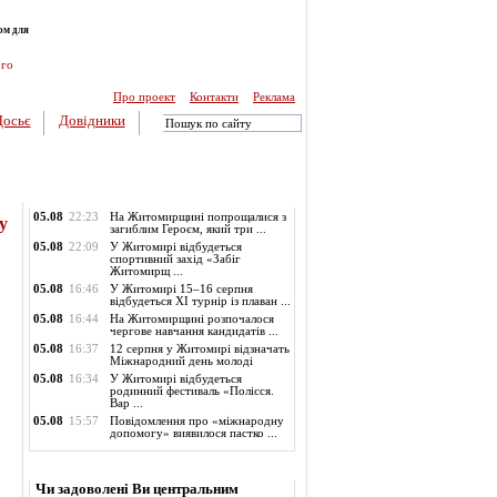
ом для
ого
Про проект
Контакти
Реклама
Досьє
Довідники
Обласні новини
05.08
22:23
На Житомирщині попрощалися з
у
загиблим Героєм, який три ...
05.08
22:09
У Житомирі відбудеться
спортивний захід «Забіг
Житомирщ ...
05.08
16:46
У Житомирі 15–16 серпня
відбудеться XI турнір із плаван ...
05.08
16:44
На Житомирщині розпочалося
чергове навчання кандидатів ...
05.08
16:37
12 серпня у Житомирі відзначать
Міжнародний день молоді
05.08
16:34
У Житомирі відбудеться
родинний фестиваль «Полісся.
Вар ...
05.08
15:57
Повідомлення про «міжнародну
допомогу» виявилося пастко ...
Опитування
Чи задоволені Ви центральним