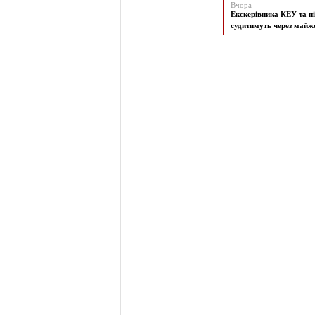
Вчора
Екскерівника КЕУ та п
судитимуть через майже 