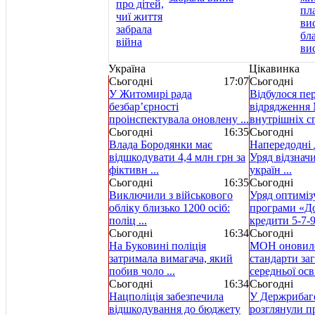
Україна
Цікавинка
Сьогодні
17:07
Сьогодні
У Житомирі рада
Відбулося пе
безбар’єрності
відрядження 
проінспектувала оновлену ...
внутрішніх спр
Сьогодні
16:35
Сьогодні
Влада Бородянки має
Напередодні 
відшкодувати 4,4 млн грн за
Уряд відзнач
фіктивн ...
україн ...
Сьогодні
16:35
Сьогодні
Виключили з військового
Уряд оптиміз
обліку близько 1200 осіб:
програми «Д
поліц ...
кредити 5-7-9 
Сьогодні
16:34
Сьогодні
На Буковині поліція
МОН оновило
затримала вимагача, який
стандарти за
побив чоло ...
середньої осві
Сьогодні
16:34
Сьогодні
Нацполіція забезпечила
У Держрибаг
відшкодування до бюджету
розглянули пр