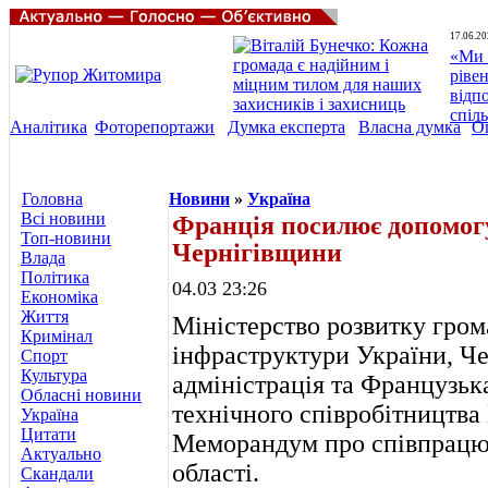
17.06.20
«Ми 
ріве
відп
спіл
Аналітика
Фоторепортажи
Думка експерта
Власна думка
О
Головна
Новини
»
Україна
Всі новини
Франція посилює допомогу
Топ-новини
Чернігівщини
Влада
Політика
04.03 23:26
Економіка
Життя
Міністерство розвитку грома
Кримінал
інфраструктури України, Че
Спорт
Культура
адміністрація та Французьк
Обласні новини
технічного співробітництва 
Україна
Цитати
Меморандум про співпрацю у
Актуально
області.
Скандали