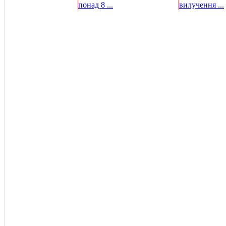
понад 8 ...
вилучення ...