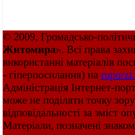
© 2009, Громадсько-політич
Житомира
». Всі права зах
використанні матеріалів пос
- гіперпосилання) на
ruporzt
Адміністрація Інтернет-пор
може не поділяти точку зору 
відповідальності за зміст оп
Матеріали, позначені знако