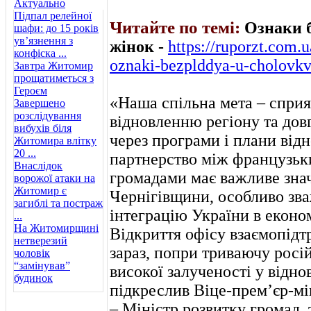
Актуально
Підпал релейної
Читайте по темі:
Ознаки б
шафи: до 15 років
ув’язнення з
жінок -
https://ruporzt.com.
конфіска ...
oznaki-bezplddya-u-cholovkv
Завтра Житомир
прощатиметься з
Героєм
«Наша спільна мета – спр
Завершено
розслідування
відновленню регіону та дов
вибухів біля
через програми і плани від
Житомира влітку
20 ...
партнерство між французьк
Внаслідок
громадами має важливе знач
ворожої атаки на
Житомир є
Чернігівщини, особливо зв
загиблі та постраж
інтеграцію України в еконо
...
На Житомирщині
Відкриття офісу взаємопідт
нетверезий
зараз, попри триваючу росі
чоловік
“замінував”
високої залученості у відн
будинок
підкреслив Віце-прем’єр-мі
– Міністр розвитку громад,