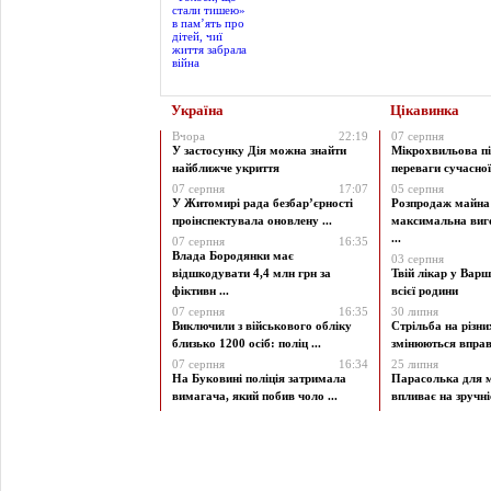
Україна
Цікавинка
Вчора
22:19
07 серпня
У застосунку Дія можна знайти
Мікрохвильова пі
найближче укриття
переваги сучасної 
07 серпня
17:07
05 серпня
У Житомирі рада безбар’єрності
Розпродаж майна 
проінспектувала оновлену ...
максимальна виг
...
07 серпня
16:35
Влада Бородянки має
03 серпня
відшкодувати 4,4 млн грн за
Твій лікар у Варш
фіктивн ...
всієї родини
07 серпня
16:35
30 липня
Виключили з військового обліку
Стрільба на різни
близько 1200 осіб: поліц ...
змінюються вправи
07 серпня
16:34
25 липня
На Буковині поліція затримала
Парасолька для м
вимагача, який побив чоло ...
впливає на зручніст