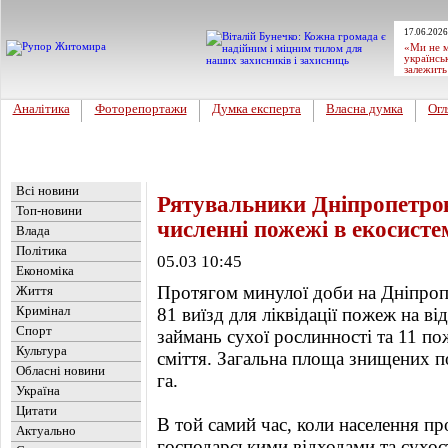
17.06.2026
«Ми не м
українсь
залежить
Аналітика
Фоторепортажи
Думка експерта
Власна думка
Огл
Головна
Новини
»
Україна
Всі новини
Рятувальники Дніпропетро
Топ-новини
численні пожежі в екосисте
Влада
Політика
05.03 10:45
Економіка
Протягом минулої доби на Дніпроп
Життя
Кримінал
81 виїзд для ліквідації пожеж на ві
Спорт
займань сухої рослинності та 11 п
Культура
сміття. Загальна площа знищених п
Обласні новини
га.
Україна
Цитати
В той самий час, коли населення п
Актуально
господарськими відходами та сухос