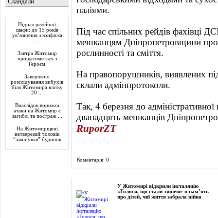
Скандали
паліями.
Актуально
Підпал релейної
Під час спільних рейдів фахівці Д
шафи: до 15 років
ув’язнення з конфіска
мешканцям Дніпропетровщини про 
...
рослинності та сміття.
Завтра Житомир
прощатиметься з
Героєм
На правопорушників, виявлених під
Завершено
розслідування вибухів
склали адмінпротоколи.
біля Житомира влітку
20 ...
Так, 4 березня до адміністративної
Внаслідок ворожої
атаки на Житомир є
дванадцять мешканців Дніпропетр
загиблі та постраж ...
RuporZT
На Житомирщині
нетверезий чоловік
“замінував” будинок
Коментарів: 0
Фоторепортаж
У Житомирі відкрили інсталяцію
«Голоси, що стали тишею» в пам’ять
про дітей, чиї життя забрала війна