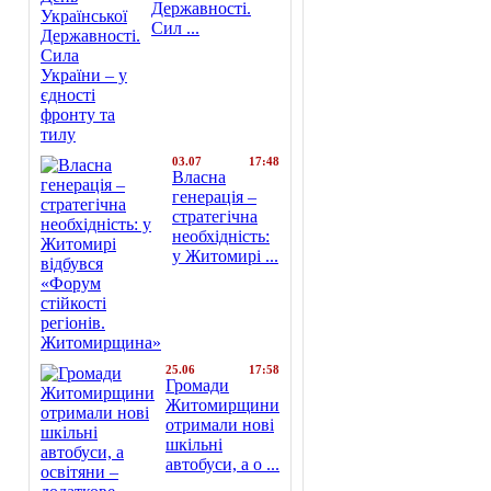
Державності.
Сил ...
03.07
17:48
Власна
генерація –
стратегічна
необхідність:
у Житомирі ...
25.06
17:58
Громади
Житомирщини
отримали нові
шкільні
автобуси, а о ...