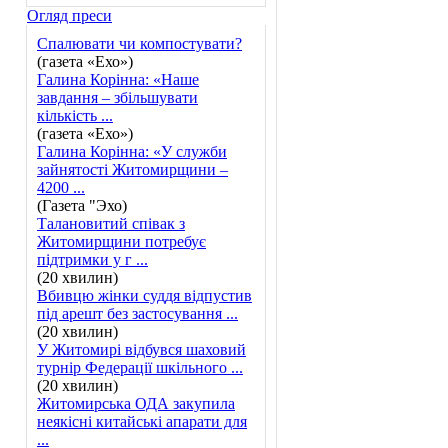
Огляд преси
Спалювати чи компостувати?
(газета «Ехо»)
Галина Корінна: «Наше
завдання – збільшувати
кількість ...
(газета «Ехо»)
Галина Корінна: «У служби
зайнятості Житомирщини –
4200 ...
(Газета "Эхо)
Талановитий співак з
Житомирщини потребує
підтримки у г ...
(20 хвилин)
Вбивцю жінки суддя відпустив
під арешт без застосування ...
(20 хвилин)
У Житомирі відбувся шаховий
турнір Федерації шкільного ...
(20 хвилин)
Житомирська ОДА закупила
неякісні китайські апарати для
...