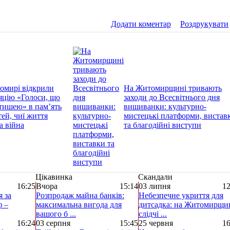
Додати коментар
Роздрукувати
омирі відкрили
На Житомирщині тривають
яцію «Голоси, що
заходи до Всесвітнього дня
тишею» в пам’ять
вишиванки: культурно-
тей, чиї життя
мистецькі платформи, вистав
а війна
та благодійні виступи
Цікавинка
Скандали
16:25
Вчора
15:14
03 липня
12
я за
Розпродаж майна банків:
Небезпечне укриття для
ф –
максимальна вигода для
дитсадка: на Житомирщи
вашого б ...
слідчі ...
16:24
03 серпня
15:45
25 червня
16