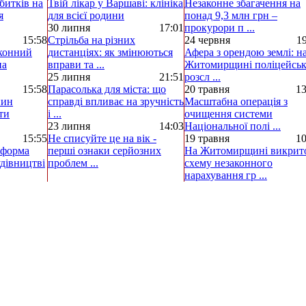
битків на
Твій лікар у Варшаві: клініка
Незаконне збагачення на
я
для всієї родини
понад 9,3 млн грн –
30 липня
17:01
прокурори п ...
15:58
Стрільба на різних
24 червня
19
аконний
дистанціях: як змінюються
Афера з орендою землі: н
на
вправи та ...
Житомирщині поліцейськ
25 липня
21:51
розсл ...
15:58
Парасолька для міста: що
20 травня
13
нин
справді впливає на зручність
Масштабна операція з
ти
і ...
очищення системи
23 липня
14:03
Національної полі ...
15:55
Не списуйте це на вік -
19 травня
10
еформа
перші ознаки серйозних
На Житомирщині викрит
удівництві
проблем ...
схему незаконного
нарахування гр ...