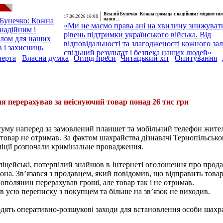
Віталій Бунечко: Кожна громада є надійним і міцним ти
17.06.2026 16:08
наши ...
«Ми не маємо права ані на хвилину знижуват
рівень підтримки українського війська. Від
відповідальності та злагодженості кожного за
спільний результат і безпека наших людей»
перта
Власна думка
Огляд преси
Читацький хіт
Опитування
 перерахував за неіснуючий товар понад 26 тис грн
суму наперед за замовлений планшет та мобільний телефон жите
товар не отримав. За фактом шахрайства дізнавачі Тернопільсько
іції розпочали кримінальне провадження.
іцейські, потерпілий знайшов в Інтернеті оголошення про прод
она. Зв’язався з продавцем, який повідомив, що відправить това
нополянин перерахував гроші, але товар так і не отримав.
 усю переписку з покупцем та більше на зв’язок не виходив.
дять оперативно-розшукові заходи для встановлення особи шахр