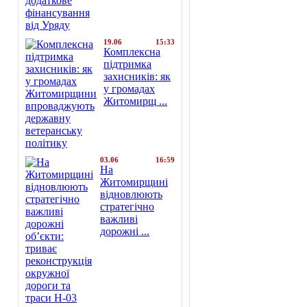
19.06
15:33
Комплексна
підтримка
захисників: як
у громадах
Житомирщ ...
03.06
16:59
На
Житомирщині
відновлюють
стратегічно
важливі
дорожні ...