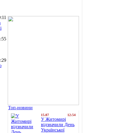
:11
а
і
:55
:29
о
Топ-новини
15.07
12:54
У Житомирі
відзначили День
Української