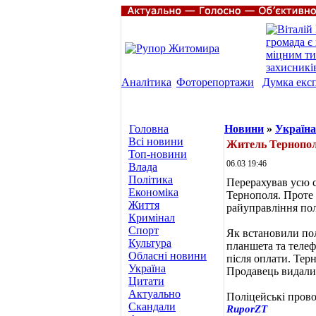
Аналітика
Фоторепортажи
Думка екс
Головна
Новини
»
Україна
Всі новини
Житель Тернополя
Топ-новини
06.03 19:46
Влада
Політика
Перерахував усю 
Економіка
Тернополя. Проте 
Життя
райуправління пол
Кримінал
Спорт
Як встановили пол
Культура
планшета та телеф
Обласні новини
після оплати. Тер
Україна
Продавець видалив
Цитати
Актуально
Поліцейські прово
Скандали
RuporZT