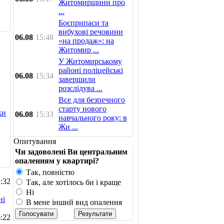
Житомирщини про
...
Боєприпаси та
вибухові речовини
06.08
15:48
«на продаж»: на
Житомир ...
У Житомирському
районі поліцейські
06.08
15:34
завершили
розслідува ...
Все для безпечного
старту нового
ки
06.08
15:33
навчального року: в
Жи ...
Опитування
Чи задоволені Ви центральним
опаленням у квартирі?
Так, повністю
:32
Так, але хотілось би і краще
Ні
ні
В мене інший вид опалення
:22