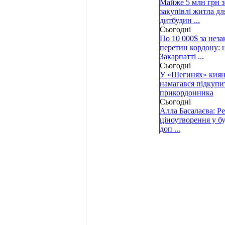
Майже 5 млн грн з
закупівлі житла дл
дитбудин ...
Сьогодні
По 10 000$ за нез
перетин кордону: 
Закарпатті ...
Сьогодні
У «Шегинях» кия
намагався підкупи
прикордонника
Сьогодні
Алла Басалаєва: Р
ціноутворення у б
доп ...