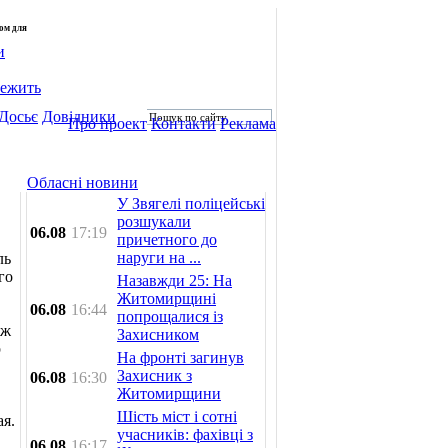
лом для
и
лежить
Досьє
Довідники
Про проект
Контакти
Реклама
Обласні новини
У Звягелі поліцейські
розшукали
06.08
17:19
причетного до
наруги на ...
ль
го
Назавжди 25: На
Житомирщині
06.08
16:44
попрощалися із
аж
Захисником
р
На фронті загинув
Захисник з
06.08
16:30
Житомирщини
Шість міст і сотні
ая.
учасників: фахівці з
06.08
16:17