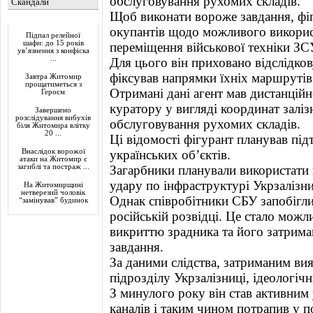
обслуговування рухомих складів.
Скандали
Щоб виконати вороже завдання, фіг
Актуально
окупантів щодо можливого використ
Підпал релейної
шафи: до 15 років
переміщення військової техніки ЗС
ув’язнення з конфіска
...
Для цього він приховано відслідков
фіксував напрямки їхніх маршрутів
Завтра Житомир
прощатиметься з
Отримані дані агент мав дистанцій
Героєм
куратору у вигляді координат заліз
Завершено
розслідування вибухів
обслуговування рухомих складів.
біля Житомира влітку
20 ...
Ці відомості фігурант планував пі
Внаслідок ворожої
українських об’єктів.
атаки на Житомир є
загиблі та постраж ...
Загарбники планували використати
удару по інфраструктурі Укрзалізн
На Житомирщині
нетверезий чоловік
Однак співробітники СБУ запобігли
“замінував” будинок
російській розвідці. Це стало мож
викриттю зрадника та його затрим
завдання.
За даними слідства, затриманим ви
підрозділу Укрзалізниці, ідеологі
З минулого року він став активним
каналів і таким чином потрапив у п