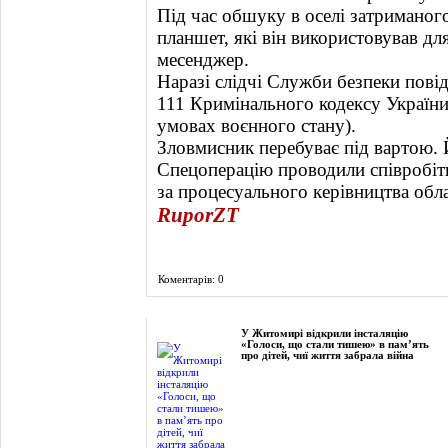
Під час обшуку в оселі затриманог
планшет, які він використовував дл
месенджер.
Наразі слідчі Служби безпеки повід
111 Кримінального кодексу України
умовах воєнного стану).
Зловмисник перебуває під вартою. 
Спецоперацію проводили співробітн
за процесуального керівництва обл
RuporZT
Коментарів: 0
Фоторепортаж
У Житомирі відкрили інсталяцію
«Голоси, що стали тишею» в пам’ять
про дітей, чиї життя забрала війна