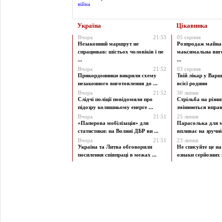
Україна
Цікавинка
Вчора
21:53
05 серпня
Незаконний маршрут не
Розпродаж майна 
спрацював: шістьох чоловіків і пе
максимальна виг
...
...
Вчора
21:52
03 серпня
Прикордонники викрили схему
Твій лікар у Варш
незаконного виготовлення до ...
всієї родини
Вчора
21:52
30 липня
Слідчі поліції повідомили про
Стрільба на різни
підозру колишньому енерге ...
змінюються вправи
Вчора
21:51
25 липня
«Паперова мобілізація» для
Парасолька для м
статистики: на Волині ДБР ви ...
впливає на зручніст
Вчора
21:51
23 липня
Україна та Литва обговорили
Не списуйте це на
посилення співпраці в межах ...
ознаки серйозних 