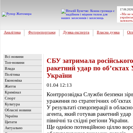
17.06.2026
«Ми не м
українсь
залежить
Аналітика
Фоторепортажи
Думка експерта
Власна думка
Огл
Головна
Новини
»
Україна
Всі новини
СБУ затримала російського
Топ-новини
ракетний удар по об’єктах 
Влада
України
Політика
Економіка
01.04 12:13
Життя
Кримінал
Контррозвідка Служби безпеки зірв
Спорт
ураження по стратегічних об’єктах 
Культура
У результаті спецоперації в обласн
Обласні новини
агента, який готував ракетний удар 
Україна
північні та східні регіони України.
Цитати
Ще однією потенційною ціллю воро
Актуально