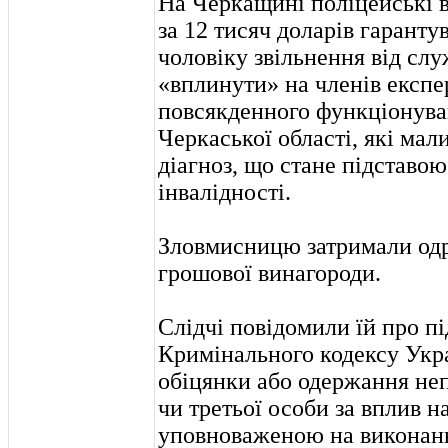
На Черкащині поліцейські 
за 12 тисяч доларів гаранту
чоловіку звільнення від сл
«вплинути» на членів експе
повсякденного функціонува
Черкаської області, які ма
діагноз, що стане підставо
інвалідності.
Зловмисницю затримали одр
грошової винагороди.
Слідчі повідомили їй про під
Кримінального кодексу Укра
обіцянки або одержання неп
чи третьої особи за вплив 
уповноваженою на виконан