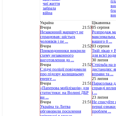
Україна
Цікавинка
Вчора
21:53
05 серпня
Незаконний маршрут не
Розпродаж ма
спрацював: шістьох
максимальна 
чоловіків і пе ...
вашого б ...
Вчора
21:52
03 серпня
Прикордонники викрили
Твій лікар у 
схему незаконного
для всієї род
виготовлення до ...
30 липня
Вчора
21:52
Стрільба на р
Слідчі поліції повідомили
дистанціях: 
про підозру колишньому
вправи та ...
енерге ...
25 липня
Вчора
21:51
Парасолька д
«Паперова мобілізація» для
справді вплив
статистики: на Волині ДБР
і ...
ви ...
23 липня
Вчора
21:51
Не списуйте ц
Україна та Литва
перші ознаки
обговорили посилення
проблем ...
співпраці в межах ...