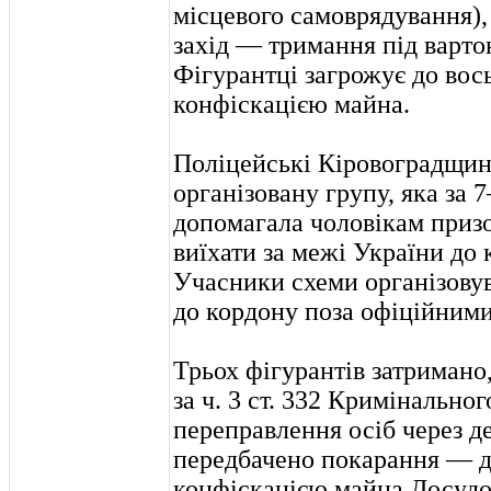
місцевого самоврядування),
захід — тримання під варто
Фігурантці загрожує до вось
конфіскацією майна.
Поліцейські Кіровоградщин
організовану групу, яка за 
допомагала чоловікам призо
виїхати за межі України до
Учасники схеми організову
до кордону поза офіційним
Трьох фігурантів затримано
за ч. 3 ст. 332 Кримінально
переправлення осіб через де
передбачено покарання — до
конфіскацією майна.Досудо