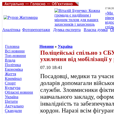
17.06.20
«Ми 
ріве
відп
спіл
Аналітика
Фоторепортажи
Думка експерта
Власна думка
О
Головна
Новини
»
Україна
Всі новини
Поліцейські спільно з СБ
Топ-новини
ухилення від мобілізації у
Влада
Політика
07.10 18:41
Економіка
Життя
Посадовці, медики та учасн
Кримінал
доларів допомагали військо
Спорт
Культура
служби. Зловмисники фікти
Обласні новини
навчального закладу, офор
Україна
Цитати
інвалідність та забезпечува
Актуально
кордон. Наразі всім фігуран
Скандали