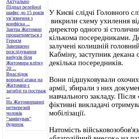
Актуально
Підпал релейної
У Києві слідчі Головного сл
шафи: до 15 років
ув’язнення з
викрили схему ухилення від 
конфіска ...
директор одного зі столични
Завтра Житомир
прощатиметься з
кількома посередниками. Д
Героєм
залучені колишній головний
Завершено
розслідування
Кабміну, заступник декана о
вибухів біля
декілька посередників.
Житомира влітку
20 ...
Внаслідок
Вони підшуковували охочих
ворожої атаки на
Житомир є
армії, збирали з них докум
загиблі та постраж
навчального закладу. Післ
...
На Житомирщині
фіктивні викладачі отримув
нетверезий
мобілізації.
чоловік
“замінував”
будинок
Натомість військовозобов'яз
«благодійний внесок» на р