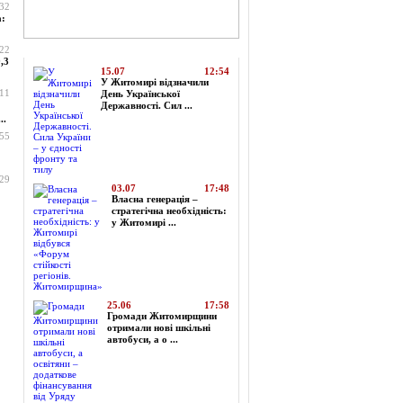
:32
а:
Топ-новини
:22
,3
15.07
12:54
У Житомирі відзначили
:11
День Української
Державності. Сил ...
..
:55
:29
03.07
17:48
Власна генерація –
стратегічна необхідність:
у Житомирі ...
25.06
17:58
Громади Житомирщини
отримали нові шкільні
автобуси, а о ...