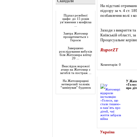
Скандали
На підставі отримани
Актуально
підозру за ч. 4 ст. 
позбавлення волі з к
Підпал релейної
шафи: до 15 років
ув’язнення з конфіска
...
Заходи з викриття т
Завтра Житомир
Київській області, з
прощатиметься з
Процесуальне керівн
Героєм
Завершено
RuporZT
розслідування вибухів
біля Житомира влітку
20 ...
Коментарів: 0
Внаслідок ворожої
атаки на Житомир є
загиблі та постраж ...
Фоторепортаж
На Житомирщині
У Жито
нетверезий чоловік
«Голос
“замінував” будинок
про діт
Україна