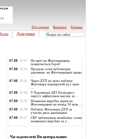
ом для
ого
Про проект
Контакти
Реклама
Досьє
Довідники
Обласні новини
07.08
10:47
На щиті на Житомирщину
повертається Герой
07.08
10:44
Продали сотні кубометрів
деревини: на Житомирщині право
...
07.08
10:41
Через ДТП на трасі поблизу
Житомира перекритий рух тран
...
07.08
10:40
У Радомишлі ДЕІ Поліського
округу зафіксувала масову за ...
07.08
10:31
Незаконна вирубка дерев на
Житомирщині на понад 34 міль ...
07.08
10:06
Поблизу Житомира ДТП за
участю двох вантажівок
07.08
09:57
СБУ заблокувала мільйонну схему
незаконної вирубки та л ...
Опитування
Чи задоволені Ви центральним