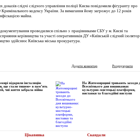
х доказів слідчі слідчого управління поліції Києва повідомили фігуранту про
189 Кримінального кодексу України. За вимагання йому загрожує до 12 років
онфіскацією майна.
а документування проводилися спільно з працівниками СБУ у м. Києві та
а сприяння керівництва та участі оперативників ДУ «Київській слідчий ізолятор
ицтво здійснює Київська міська прокуратура.
Додати коментар
Роздрукувати
мирі відкрили інсталяцію
На Житомирщині тривають заходи 
и, що стали тишею» в пам’ять
Всесвітнього дня вишиванки:
ей, чиї життя забрала війна
культурно-мистецькі платформи,
виставки та благодійні виступи
Цікавинка
Скандали