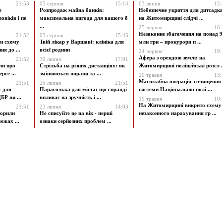
21:53
05 серпня
15:14
03 липня
12
е
Розпродаж майна банків:
Небезпечне укриття для дитсадк
овіків і пе
максимальна вигода для вашого б
на Житомирщині слідчі ...
...
25 червня
16
Незаконне збагачення на понад 9
21:52
03 серпня
15:45
и схему
Твій лікар у Варшаві: клініка для
млн грн – прокурори п ...
я до ...
всієї родини
24 червня
19
Афера з орендою землі: на
21:52
30 липня
17:01
ли про
Стрільба на різних дистанціях: як
Житомирщині поліцейські розсл .
рге ...
змінюються вправи та ...
20 травня
13
Масштабна операція з очищення
21:51
25 липня
21:51
» для
Парасолька для міста: що справді
системи Національної полі ...
БР ви ...
впливає на зручність і ...
19 травня
10
На Житомирщині викрито схему
21:51
23 липня
14:03
ворили
Не списуйте це на вік - перші
незаконного нарахування гр ...
ежах ...
ознаки серйозних проблем ...