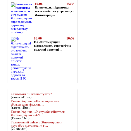
19.06
15:33
Комплексна підтримка
захисників: як у громадах
Житомирщ ...
03.06
16:59
На Житомирщині
відновлюють стратегічно
важливі дорожні ...
Огляд преси
Спалювати чи компостувати?
(газета «Ехо»)
Галина Корінна: «Наше завдання –
збільшувати кількість ...
(газета «Ехо»)
Галина Корінна: «У служби зайнятості
Житомирщини – 4200 ...
(Газета "Эхо)
Талановитий співак з Житомирщини
потребує підтримки у г ...
(20 хвилин)