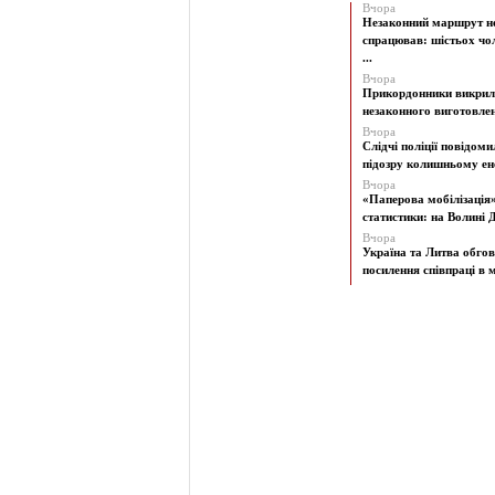
Вчора
Незаконний маршрут н
спрацював: шістьох чол
...
Вчора
Прикордонники викрил
незаконного виготовленн
Вчора
Слідчі поліції повідоми
підозру колишньому ене
Вчора
«Паперова мобілізація
статистики: на Волині Д
Вчора
Україна та Литва обго
посилення співпраці в м