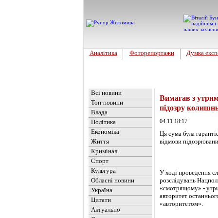
Аналітика
Фоторепортажи
Думка експ
Головна
Новини
»
Україна
Всі новини
Вимагав з утрим
Топ-новини
підозру колишн
Влада
04.11 18:17
Політика
Економіка
Ця сума була гаранті
Життя
відмови підозрювани
Кримінал
Спорт
Культура
У ході проведення с
Обласні новини
розслідувань Нацпол
«смотрящому» - утри
Україна
авторитет останнього
Цитати
«авторитетом».
Актуально