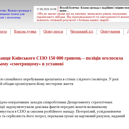
Віталій Бунечко: Кожна громада є надійним і міцним тил
17.06.2026 16:08
наши ...
«Ми не маємо права ані на хвилину знижувати рівень підтримки
українського війська. Від відповідальності та злагодженості кожн
залежить спільний результат і безпека наших людей»
ерта
Власна думка
Огляд преси
Читацький хіт
Опитування
анця Київського СІЗО 150 000 гривень – поліція оголосила
ьому «смотрящому» в установі
єю спокійного перебування арештанта в стінах слідчого ізолятора. У разі
й обіцяв організувати йому нестерпне життя.
лідчо-оперативних заходів співробітники Департаменту стратегічних
іції задокументували декілька фактів передачі коштів колишньому
мується в СІЗО за скоєння розбійного нападу. Потерпілий, усвідомлюючи
 та серйозність його погроз, переказав гроші на картковий рахунок, наданий