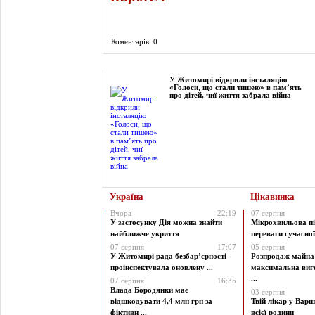
Коментарів: 0
Фоторепортаж
У Житомирі відкрили інсталяцію
«Голоси, що стали тишею» в пам’ять
про дітей, чиї життя забрала війна
Україна
Цікавинка
Вчора
22:19
07 серпня
У застосунку Дія можна знайти
Мікрохвильова пі
найближче укриття
переваги сучасної 
07 серпня
17:07
05 серпня
У Житомирі рада безбар’єрності
Розпродаж майна 
проінспектувала оновлену ...
максимальна виг
...
07 серпня
16:35
Влада Бородянки має
03 серпня
відшкодувати 4,4 млн грн за
Твій лікар у Варш
фіктивн ...
всієї родини