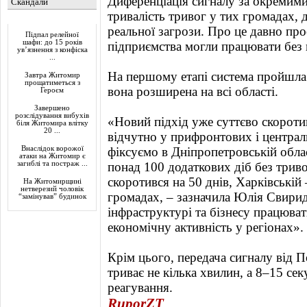
Диференціація сигналу за окремим
Скандали
тривалість тривог у тих громадах, 
Актуально
реальної загрози. Про це давно про
Підпал релейної
шафи: до 15 років
підприємства могли працювати без 
ув’язнення з конфіска
...
На першому етапі система пройшла 
Завтра Житомир
прощатиметься з
вона розширена на всі області.
Героєм
Завершено
розслідування вибухів
«Новий підхід уже суттєво скороти
біля Житомира влітку
20 ...
відчутно у прифронтових і централ
Внаслідок ворожої
фіксуємо в Дніпропетровській обла
атаки на Житомир є
загиблі та постраж ...
понад 100 додаткових діб без триво
скоротився на 50 днів, Харківській
На Житомирщині
нетверезий чоловік
громадах, – зазначила Юлія Свирид
“замінував” будинок
інфраструктурі та бізнесу працюват
економічну активність у регіонах».
Крім цього, передача сигналу від 
триває не кілька хвилин, а 8–15 се
реагування.
RuporZT