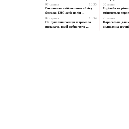
07 серпня
16:35
30 липня
Виключили з військового обліку
Стрільба на різни
близько 1200 осіб: поліц ...
змінюються вправи
07 серпня
16:34
25 липня
На Буковині поліція затримала
Парасолька для м
вимагача, який побив чоло ...
впливає на зручніст