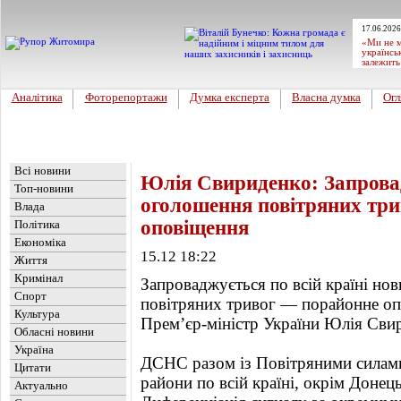
17.06.2026
«Ми не м
українсь
залежить
Аналітика
Фоторепортажи
Думка експерта
Власна думка
Огл
Головна
Новини
»
Україна
Всі новини
Юлія Свириденко: Запровад
Топ-новини
оголошення повітряних тр
Влада
оповіщення
Політика
Економіка
15.12 18:22
Життя
Кримінал
Запроваджується по всій країні но
Спорт
повітряних тривог — порайонне оп
Культура
Прем’єр-міністр України Юлія Сви
Обласні новини
Україна
ДСНС разом із Повітряними силами
Цитати
райони по всій країні, окрім Донець
Актуально