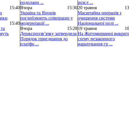
подоланн ...
розсл ...
15:40
Вчора
15:30
20 травня
13
и
Україна та Японія
Масштабна операція з
ники
поглиблюють співпрацю у
очищення системи
15:40
модернізації ...
Національної полі ...
 та
Вчора
15:28
19 травня
10
муть
Держспецзв’язку затвердила
На Житомирщині викрит
Порядок приєднання до
схему незаконного
платфо ...
нарахування гр ...