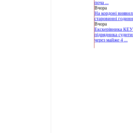
поча ...
Вчора
На кордоні виявил
старовинні годин
Вчора
Екскерівника КЕУ
підрядника судити
через майже 4 ...