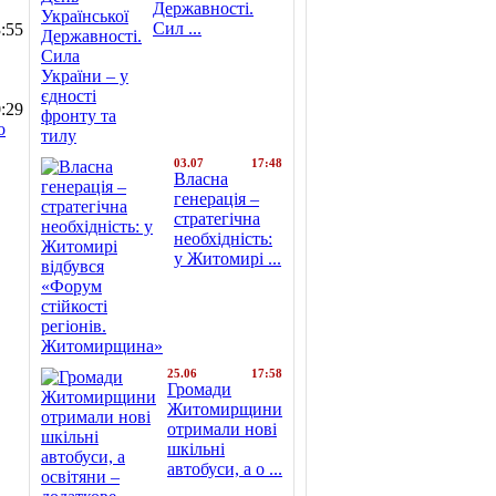
Державності.
Сил ...
:55
:29
о
03.07
17:48
Власна
генерація –
стратегічна
необхідність:
у Житомирі ...
25.06
17:58
Громади
Житомирщини
отримали нові
шкільні
автобуси, а о ...