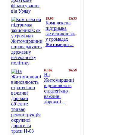
19.06
15:33
Комплексна
підтримка
захисників: як
у громадах
Житомирщ ...
03.06
16:59
На
Житомирщині
відновлюють
стратегічно
важливі
дорожні ...