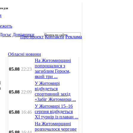
лом для
и
лежить
Досьє
Довідники
Про проект
Контакти
Реклама
Обласні новини
На Житомирщині
попрощалися з
05.08
22:23
загиблим Героєм,
який три ...
ї
У Житомирі
в
відбудеться
05.08
22:09
спортивний захід
«Забіг Житомирщ ...
У Житомирі 15–16
в
серпня відбудеться
05.08
16:46
XI турнір із плаван ...
На Житомирщині
розпочалося чергове
05.08
16:44