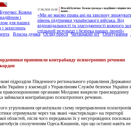
Віталій Бунечко: Кожна громада є надійним і міцним ти
17.06.2026 16:08
наши ...
«Ми не маємо права ані на хвилину знижуват
рівень підтримки українського війська. Від
відповідальності та злагодженості кожного за
спільний результат і безпека наших людей»
перта
Власна думка
Огляд преси
Читацький хіт
Опитування
ордонники припинили контрабанду психотропних речовин
 кордон
кові підрозділи Південного регіонального управління Державно
би України у взаємодії з Управлінням Служби безпеки України 
 та правоохоронними органами Молдови викрили транскордонну
ка займалася контрабандою психотропних речовин.
ого угруповання організували схему переправлення психотропі
тики отримували через так звані «мастерклади» на території
ької областей, після чого передавали їх у несупровідних посилках
автобусів сполученням Одеса-Кишинів, про що останні навіть не