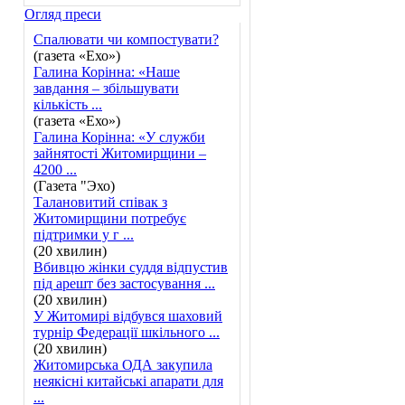
Огляд преси
Спалювати чи компостувати?
(газета «Ехо»)
Галина Корінна: «Наше
завдання – збільшувати
кількість ...
(газета «Ехо»)
Галина Корінна: «У служби
зайнятості Житомирщини –
4200 ...
(Газета "Эхо)
Талановитий співак з
Житомирщини потребує
підтримки у г ...
(20 хвилин)
Вбивцю жінки суддя відпустив
під арешт без застосування ...
(20 хвилин)
У Житомирі відбувся шаховий
турнір Федерації шкільного ...
(20 хвилин)
Житомирська ОДА закупила
неякісні китайські апарати для
...