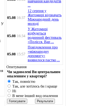
навчання кандидатів
...
12 серпня у
Житомирі відзначать
05.08
16:37
Міжнародний день
молоді
. У
У Житомирі
відбудеться
05.08
16:34
родинний фестиваль
і
«Полісся. Вар ...
Повідомлення про
«міжнародну
05.08
15:57
допомогу»
виявилося пастко ...
Опитування
ня
Чи задоволені Ви центральним
опаленням у квартирі?
Так, повністю
Так, але хотілось би і краще
Ні
В мене інший вид опалення