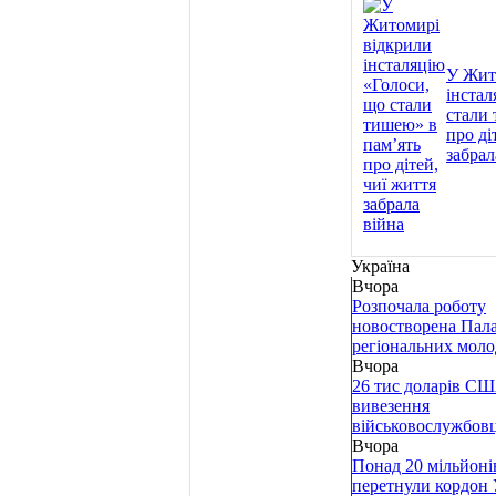
У Жит
інстал
стали 
про ді
забрал
Україна
Вчора
Розпочала роботу
новостворена Пал
регіональних молод
Вчора
26 тис доларів СШ
вивезення
військовослужбовця 
Вчора
Понад 20 мільйонів
перетнули кордон 