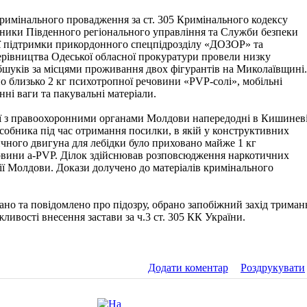
римінального провадження за ст. 305 Кримінального кодексу
вники Південного регіонального управління та Служби безпеки
ої підтримки прикордонного спецпідрозділу «ДОЗОР» та
рівництва Одеської обласної прокуратури провели низку
шуків за місцями проживання двох фігурантів на Миколаївщині
но близько 2 кг психотропної речовини «PVP-солі», мобільні
нні ваги та пакувальні матеріали.
ії з правоохоронними органами Молдови напередодні в Кишинев
собника під час отримання посилки, в якій у конструктивних
чного двигуна для лебідки було приховано майже 1 кг
овини a-PVP. Ділок здійснював розповсюдження наркотичних
рії Молдови. Докази долучено до матеріалів кримінального
ано та повідомлено про підозру, обрано запобіжний захід триман
ливості внесення застави за ч.3 ст. 305 КК України.
Додати коментар
Роздрукувати