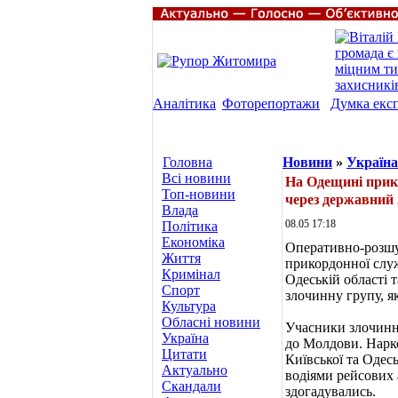
Аналітика
Фоторепортажи
Думка екс
Головна
Новини
»
Україна
Всі новини
На Одещині прик
Топ-новини
через державний
Влада
08.05 17:18
Політика
Економіка
Оперативно-розшу
Життя
прикордонної служ
Кримінал
Одеській області
Спорт
злочинну групу, я
Культура
Обласні новини
Учасники злочинн
Україна
до Молдови. Нарко
Цитати
Київської та Одес
Актуально
водіями рейсових 
Скандали
здогадувались.