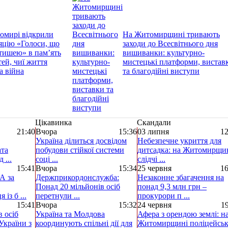
омирі відкрили
На Житомирщині тривають
яцію «Голоси, що
заходи до Всесвітнього дня
тишею» в пам’ять
вишиванки: культурно-
тей, чиї життя
мистецькі платформи, вистав
а війна
та благодійні виступи
Цікавинка
Скандали
21:40
Вчора
15:36
03 липня
12
Україна ділиться досвідом
Небезпечне укриття для
ата
побудови стійкої системи
дитсадка: на Житомирщи
 ...
соці ...
слідчі ...
15:41
Вчора
15:34
25 червня
16
А за
Держприкордонслужба:
Незаконне збагачення на
Понад 20 мільйонів осіб
понад 9,3 млн грн –
із б ...
перетнули ...
прокурори п ...
15:41
Вчора
15:32
24 червня
19
 осіб
Україна та Молдова
Афера з орендою землі: н
України з
координують спільні дії для
Житомирщині поліцейськ