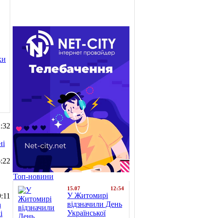
ки
:32
ні
:22
Топ-новини
15.07
12:54
У Житомирі
:11
відзначили День
а
Української
і