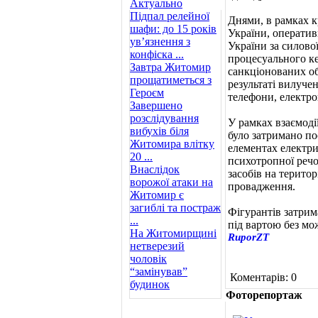
Актуально
Підпал релейної
Днями, в рамках к
шафи: до 15 років
України, операти
ув’язнення з
України за силов
конфіска ...
процесуального ке
Завтра Житомир
санкціонованих об
прощатиметься з
результаті вилуче
Героєм
телефони, електро
Завершено
розслідування
У рамках взаємод
вибухів біля
було затримано по
Житомира влітку
елементах електри
20 ...
психотропної реч
Внаслідок
засобів на терито
ворожої атаки на
провадження.
Житомир є
загиблі та постраж
Фігурантів затрим
...
під вартою без мож
На Житомирщині
RuporZT
нетверезий
чоловік
“замінував”
Коментарів: 0
будинок
Фоторепортаж