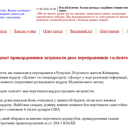
Віталій Бунечко: Кожна громада є надійним і міцним тил
17.06.2026 16:08
наши ...
«Ми не маємо права ані на хвилину знижувати рівень підтримки
українського війська. Від відповідальності та злагодженості кожн
залежить спільний результат і безпека наших людей»
ерта
Власна думка
Огляд преси
Читацький хіт
Опитування
арпат прикордонники затримали двох переправників з клієнт
аття, які намагалися переправити в Румунію 29-річного жителя Київщини,
ики відділу «Ділове» та спецпідрозділу «Дозор» у ході реалізації інформації,
оловного оперативно-розшукового відділу Мукачівського загону.
орів «клієнт» мав перетинати кордон гірською місцевістю.
 ділки наказали йому очікувати у закинутій будівлі, після чого взялися
ордону. Найбільш складну ділянку киянин повинен був перетинати самостійно
луг» становила 4 тисячі доларів США.
 який збирався незаконно перетинати держрубіж, прикордонники склали
стративне правопорушення за ст. 204-1 КУпАП.