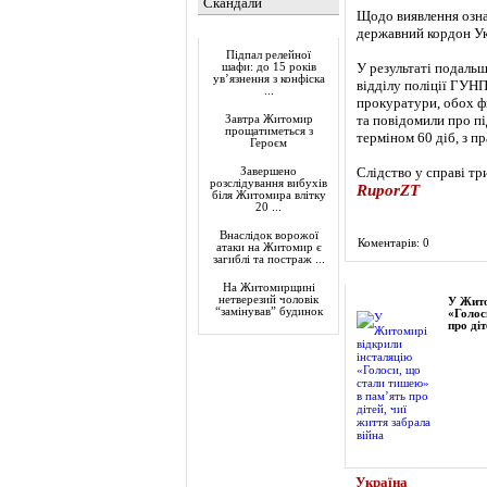
Скандали
Щодо виявлення озна
Актуально
державний кордон Ук
Підпал релейної
У результаті подальш
шафи: до 15 років
ув’язнення з конфіска
відділу поліції ГУНП
...
прокуратури, обох ф
та повідомили про пі
Завтра Житомир
прощатиметься з
терміном 60 діб, з п
Героєм
Слідство у справі тр
Завершено
розслідування вибухів
RuporZT
біля Житомира влітку
20 ...
Внаслідок ворожої
Коментарів: 0
атаки на Житомир є
загиблі та постраж ...
Фоторепортаж
На Житомирщині
нетверезий чоловік
У Жито
“замінував” будинок
«Голос
про діт
Україна