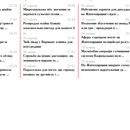
22:19
07 серпня
16:06
03 липня
12
а знайти
Мікрохвильова піч: значення та
Небезпечне укриття для дитсадк
переваги сучасної технік ...
на Житомирщині слідчі ...
17:07
05 серпня
15:14
25 червня
16
р’єрності
Розпродаж майна банків:
Незаконне збагачення на понад 9
у ...
максимальна вигода для вашого б
млн грн – прокурори п ...
...
16:35
24 червня
19
Афера з орендою землі: на
03 серпня
15:45
рн за
Твій лікар у Варшаві: клініка для
Житомирщині поліцейські розсл .
всієї родини
20 травня
13
Масштабна операція з очищення
16:35
30 липня
17:01
го обліку
Стрільба на різних дистанціях: як
системи Національної полі ...
 ...
змінюються вправи та ...
19 травня
10
На Житомирщині викрито схему
16:34
25 липня
21:51
атримала
Парасолька для міста: що справді
незаконного нарахування гр ...
ло ...
впливає на зручність і ...