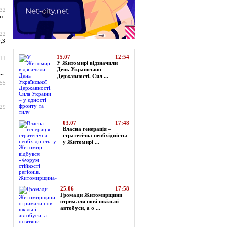
:32
а:
:22
,3
Топ-новини
15.07
12:54
:11
У Житомирі відзначили
День Української
..
Державності. Сил ...
:55
:29
03.07
17:48
Власна генерація –
стратегічна необхідність:
у Житомирі ...
25.06
17:58
Громади Житомирщини
отримали нові шкільні
автобуси, а о ...