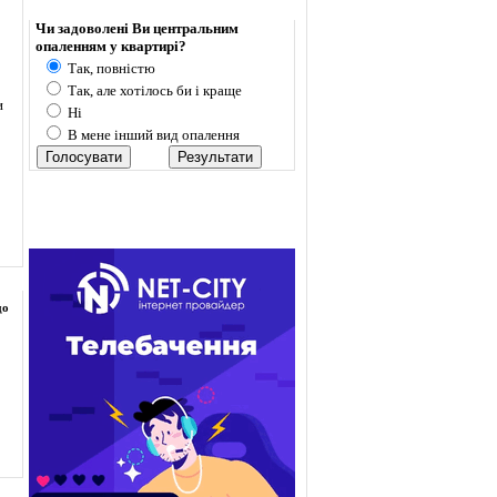
Опитування
Чи задоволені Ви центральним
опаленням у квартирі?
Так, повністю
Так, але хотілось би і краще
и
Ні
В мене інший вид опалення
до