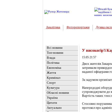
Аналітика
Фоторепортажи
Думка експ
Головна
Новини
»
Україна
Всі новини
У високогір'ї К
Топ-новини
15.05 21:57
Влада
Політика
Двох жителів Закарп
Економіка
затримали прикордонн
наданої офіцерами г
Життя
Кримінал
За задумом організат
Спорт
Культура
Напередодні оборудки
супроводжувати до к
Обласні новини
Вартість таких «пос
Україна
Цитати
Стосовно порушника,
Актуально
протокол про адміні