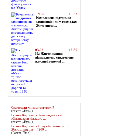
19.06
15:33
Комплексна підтримка
захисників: як у громадах
Житомирщ ...
03.06
16:59
На Житомирщині
відновлюють стратегічно
важливі дорожні ...
Огляд преси
Спалювати чи компостувати?
(газета «Ехо»)
Галина Корінна: «Наше завдання –
збільшувати кількість ...
(газета «Ехо»)
Галина Корінна: «У служби зайнятості
Житомирщини – 4200 ...
(Газета "Эхо)