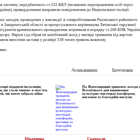
к злочину, передбаченого ст.332 ККУ (незаконне переправлення осіб через
раїни), прикордонники направили повідомлення до Національної поліції.
их заходів, проведених у взаємодії зі співробітниками Рахівського районного
 в Закарпатській області за процесуального керівництва Тячівської окружної
ігурантів кримінального провадження затримали в порядку ст.208 КПК Україн
дозру. Наразі суд обрав їм запобіжний захід у вигляді тримання під вартою
равом внесення застави у розмірі 530 тисяч гривень кожному.
иває.
Додати коментар
Роздрукувати
мирі відкрили інсталяцію
На Житомирщині тривають заходи 
и, що стали тишею» в пам’ять
Всесвітнього дня вишиванки:
ей, чиї життя забрала війна
культурно-мистецькі платформи,
виставки та благодійні виступи
Цікавинка
Скандали