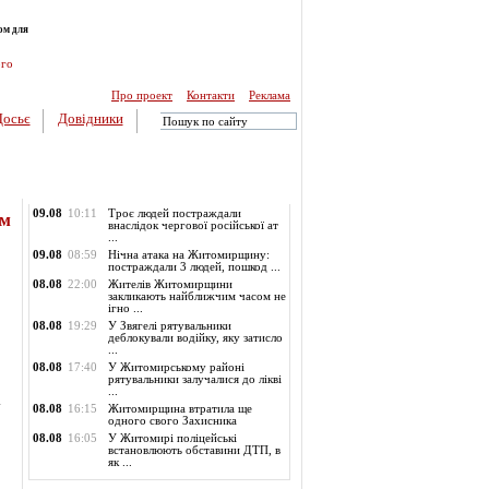
ом для
ого
Про проект
Контакти
Реклама
Досьє
Довідники
Обласні новини
09.08
10:11
Троє людей постраждали
ом
внаслідок чергової російської ат
...
09.08
08:59
Нічна атака на Житомирщину:
постраждали 3 людей, пошкод ...
08.08
22:00
Жителів Житомирщини
закликають найближчим часом не
ігно ...
08.08
19:29
У Звягелі рятувальники
деблокували водійку, яку затисло
...
08.08
17:40
У Житомирському районі
рятувальники залучалися до лікві
...
.
08.08
16:15
Житомирщина втратила ще
одного свого Захисника
08.08
16:05
У Житомирі поліцейські
встановлюють обставини ДТП, в
як ...