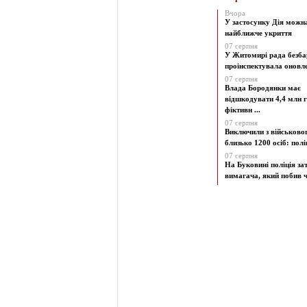
Вчора
У застосунку Дія можн
найближче укриття
07 серпня
У Житомирі рада безба
проінспектувала оновлен
07 серпня
Влада Бородянки має
відшкодувати 4,4 млн г
фіктивн ...
07 серпня
Виключили з військово
близько 1200 осіб: поліц
07 серпня
На Буковині поліція з
вимагача, який побив чо