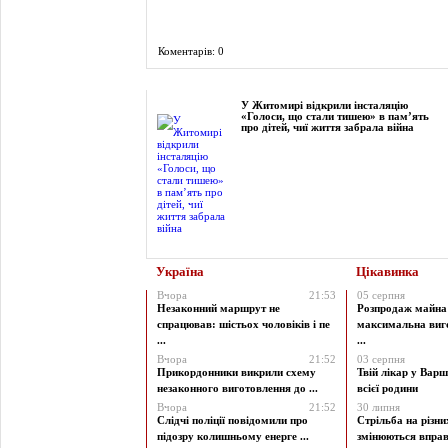
Коментарів: 0
Фоторепортаж
У Житомирі відкрили інсталяцію
«Голоси, що стали тишею» в пам’ять
про дітей, чиї життя забрала війна
Україна
Цікавинка
Вчора
21:53
05 серпня
Незаконний маршрут не
Розпродаж майна 
спрацював: шістьох чоловіків і пе
максимальна виг
...
...
Вчора
21:52
03 серпня
Прикордонники викрили схему
Твій лікар у Варш
незаконного виготовлення до ...
всієї родини
Вчора
21:52
30 липня
Слідчі поліції повідомили про
Стрільба на різни
підозру колишньому енерге ...
змінюються вправи