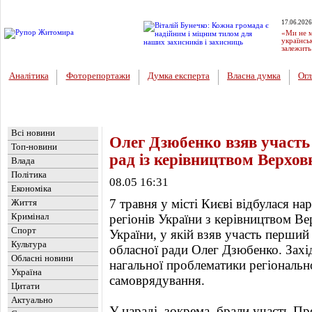
17.06.2026
«Ми не м
українсь
залежить
Аналітика
Фоторепортажи
Думка експерта
Власна думка
Огл
Головна
Новини
»
Влада
Всі новини
Олег Дзюбенко взяв участь 
Топ-новини
рад із керівництвом Верхов
Влада
Політика
08.05 16:31
Економіка
7 травня у місті Києві відбулася на
Життя
Кримінал
регіонів України з керівництвом Ве
Спорт
України, у якій взяв участь перши
Культура
обласної ради Олег Дзюбенко. Захі
Обласні новини
нагальної проблематики регіональн
Україна
самоврядування.
Цитати
Актуально
У нараді, зокрема, брали участь Пр