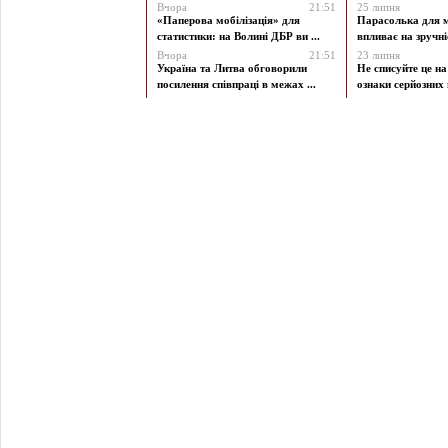
Вчора
21:51
25 липня
«Паперова мобілізація» для
Парасолька для м
статистики: на Волині ДБР ви ...
впливає на зручніст
Вчора
21:51
23 липня
Україна та Литва обговорили
Не списуйте це на
посилення співпраці в межах ...
ознаки серйозних 