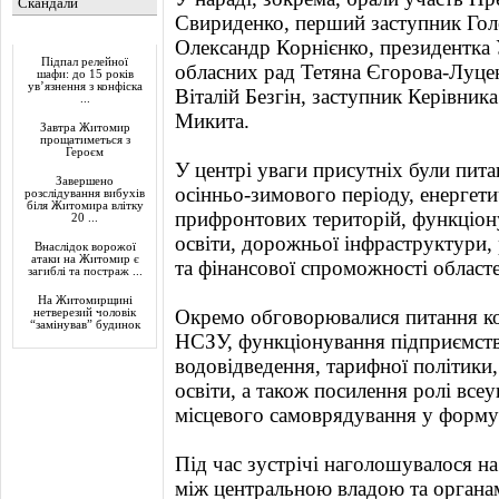
Скандали
Свириденко, перший заступник Гол
Актуально
Олександр Корнієнко, президентка У
Підпал релейної
обласних рад Тетяна Єгорова-Луцен
шафи: до 15 років
ув’язнення з конфіска
Віталій Безгін, заступник Керівник
...
Микита.
Завтра Житомир
прощатиметься з
Героєм
У центрі уваги присутніх були пит
Завершено
осінньо-зимового періоду, енергети
розслідування вибухів
біля Житомира влітку
прифронтових територій, функціон
20 ...
освіти, дорожньої інфраструктури,
Внаслідок ворожої
атаки на Житомир є
та фінансової спроможності областе
загиблі та постраж ...
На Житомирщині
Окремо обговорювалися питання ко
нетверезий чоловік
“замінував” будинок
НСЗУ, функціонування підприємств
водовідведення, тарифної політики
освіти, а також посилення ролі всеу
місцевого самоврядування у формув
Під час зустрічі наголошувалося на
між центральною владою та органа