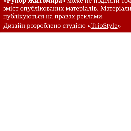
«
Рупор Житомира
» може не поділяти точ
зміст опублікованих матеріалів. Матеріал
публікуються на правах реклами.
Дизайн розроблено студією «
TrioStyle
»