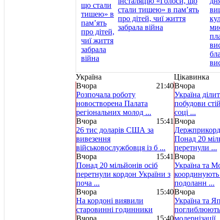
інсталяцію «Голоси, що
стали тишею» в пам’ять
про дітей, чиї життя
забрала війна
Україна
Цікавинка
Вчора
21:40
Вчора
Розпочала роботу
Україна діли
новостворена Палата
побудови сті
регіональних молод ...
соці ...
Вчора
15:41
Вчора
26 тис доларів США за
Держприкорд
вивезення
Понад 20 міл
військовослужбовця із б ...
перетнули ...
Вчора
15:41
Вчора
Понад 20 мільйонів осіб
Україна та М
перетнули кордон України з
координують с
поча ...
подоланн ...
Вчора
15:40
Вчора
На кордоні виявили
Україна та Я
старовинні годинники
поглиблюють
Вчора
15:40
модернізації .