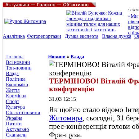
17.06.20
«Ми 
ріве
відп
спіл
Аналітика
Фоторепортажи
Думка експерта
Власна думка
О
Головна
Новини
»
Влада
Всі новини
Топ-новини
Влада
Політика
ТЕРМІНОВО! Віталій Фран
Економіка
конференцію
Життя
Кримінал
31.03 12:15
Спорт
Культура
Як щойно стало відомо Інт
Обласні новини
Житомира
, сьогодні, 31 бе
Україна
Цитати
прес-конференція голови об
Актуально
Француза.
Скандали