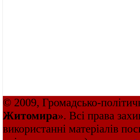
© 2009, Громадсько-політич
Житомира
». Всі права зах
використанні матеріалів пос