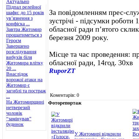
Актуально
Підпал релейної
За повідомленням прес-служ
шафи: до 15 років
ув’язнення з
зустрічі - підсумки роботи 
конфіска ...
обласної ради п’ятого склик
Завтра Житомир
прощатиметься з
березня 2009 року.
Героєм
Завершено
розслідування
Місце та час проведення: 
вибухів біля
обласної ради, 14год. 30хв
Житомира влітку
20 ...
RuporZT
Внаслідок
ворожої атаки на
Житомир є
загиблі та постраж
Коментарів: 0
...
На Житомирщині
Фоторепортаж
нетверезий
чоловік
“замінував”
будинок
У Житомирі відкрили