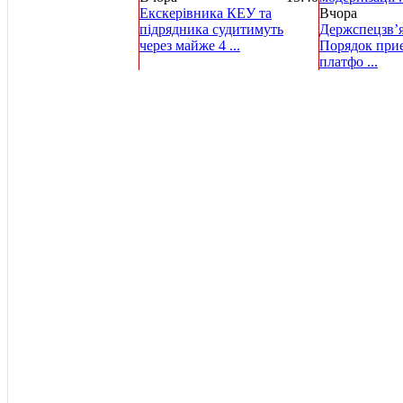
Екскерівника КЕУ та
Вчора
підрядника судитимуть
Держспецзв’я
через майже 4 ...
Порядок при
платфо ...