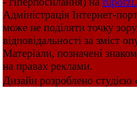
- гіперпосилання) на
ruporzt
Адміністрація Інтернет-пор
може не поділяти точку зору 
відповідальності за зміст оп
Матеріали, позначені знако
на правах реклами.
Дизайн розроблено студією 