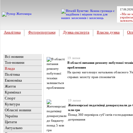
17.06.2026
«Ми не м
українсь
залежить
Аналітика
Фоторепортажи
Думка експерта
Власна думка
Огл
Головна
Новини
»
Влада
Всі новини
19 липня
Топ-новини
В області питання ремонту побутової техні
проблемним
Влада
На цьому наголошує начальник обласного Уп
Політика
справах захисту прав споживачів
Економіка
Життя
Кримінал
Спорт
19 липня
Культура
Житомирські податківці донарахували до 
Обласні новини
млн грн
Понад 360 перевірок суб’єктів господарюва
Україна
дотримання
Цитати
Актуально