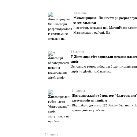
14 липня
Житомирщина: Як інвестори розраховую
за земельні паї
Інвестори, земельні паї, МалинРозпочалис
Малинському районі. На
14 липня
У Житомирі обговорювали питання влашту
сиріт
Основною темою зібрання було питання вла
сиріт та дітей, позбавлених
14 липня
Житомирський губернатор "благословив"
заступників на прийом
Відповідно до статті 22 Закону України «П
громадян» та у зв'язку
14 липня