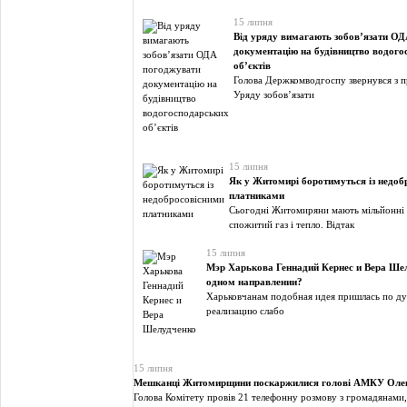
15 липня
Від уряду вимагають зобов’язати О
документацію на будівництво водого
об’єктів
Голова Держкомводгоспу звернувся з п
Уряду зобов’язати
15 липня
Як у Житомирі боротимуться із недоб
платниками
Сьогодні Житомиряни мають мільйонні 
спожитий газ і тепло. Відтак
15 липня
Мэр Харькова Геннадий Кернес и Вера Шел
одном направлении?
Харьковчанам подобная идея пришлась по душ
реализацию слабо
15 липня
Мешканці Житомирщини поскаржилися голові АМКУ Олек
Голова Комітету провів 21 телефонну розмову з громадянами