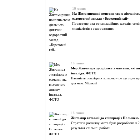
16 липня
На Житомирщині поновив свою діяльність
оздоровчий заклад «Березовий гай»
Проведено ряд організаційних заходів: семі
спеціалістів з оздоровлення,
16 липня
Мер Житомира зустрілась з мамами, які в
інваліда. ФОТО
Наявність інвалідних колясок – це ще одне п
для мам. Міський
16 липня
Житомир готовий до співпраці з Польщею
Стратегія розвитку міста була розроблена в 2
результат спільної роботи