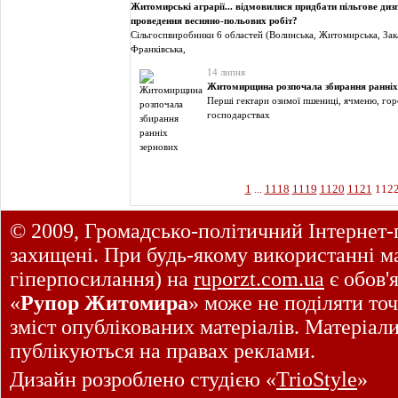
Житомирські аграрії... відмовилися придбати пільгове диз
проведення весняно-польових робіт?
Сільгоспвиробники 6 областей (Волинська, Житомирська, Зака
Франківська,
14 липня
Житомирщина розпочала збирання ранніх
Перші гектари озимої пшениці, ячменю, го
господарствах
1
...
1118
1119
1120
1121
112
© 2009, Громадсько-політичний Інтернет-
захищені. При будь-якому використанні ма
гіперпосилання) на
ruporzt.com.ua
є обов'
«
Рупор Житомира
» може не поділяти точ
зміст опублікованих матеріалів. Матеріал
публікуються на правах реклами.
Дизайн розроблено студією «
TrioStyle
»