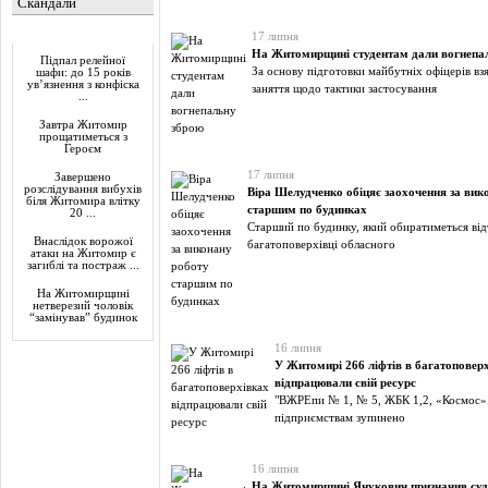
Скандали
Актуально
17 липня
На Житомирщині студентам дали вогнепа
Підпал релейної
За основу підготовки майбутніх офіцерів вз
шафи: до 15 років
ув’язнення з конфіска
заняття щодо тактики застосування
...
Завтра Житомир
прощатиметься з
Героєм
17 липня
Завершено
розслідування вибухів
Віра Шелудченко обіцяє заохочення за вик
біля Житомира влітку
старшим по будинках
20 ...
Старший по будинку, який обиратиметься від
Внаслідок ворожої
багатоповерхівці обласного
атаки на Житомир є
загиблі та постраж ...
На Житомирщині
нетверезий чоловік
“замінував” будинок
16 липня
У Житомирі 266 ліфтів в багатоповер
відпрацювали свій ресурс
"ВЖРЕпи № 1, № 5, ЖБК 1,2, «Космос».
підприємствам зупинено
16 липня
На Житомирщині Янукович призначив суд