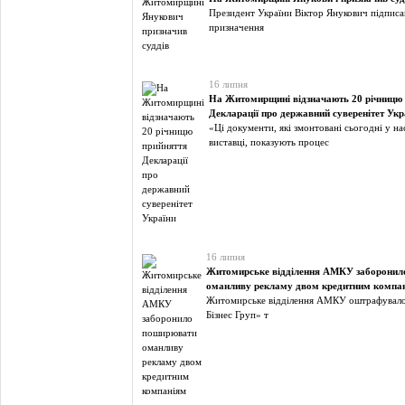
Президент України Віктор Янукович підписа
призначення
16 липня
На Житомирщині відзначають 20 річницю
Декларації про державний суверенітет Укр
«Ці документи, які змонтовані сьогодні у на
виставці, показують процес
16 липня
Житомирське відділення АМКУ заборонил
оманливу рекламу двом кредитним компа
Житомирське відділення АМКУ оштрафувал
Бізнес Груп» т