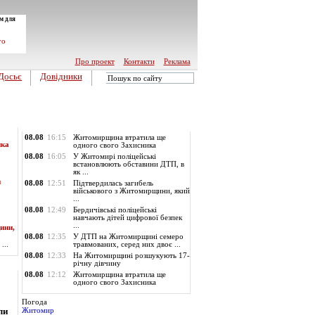
м для
го
Про проект
Контакти
Реклама
Досьє
Довідники
Обласні новини
08.08
16:15
Житомирщина втратила ще
ика
одного свого Захисника
08.08
16:05
У Житомирі поліцейські
встановлюють обставини ДТП, в
як ...
и
08.08
12:51
Підтвердилась загибель
військового з Житомирщини, який
...
08.08
12:49
Бердичівські поліцейські
навчають дітей цифрової безпек
...
ини,
08.08
12:35
У ДТП на Житомирщині семеро
...
травмованих, серед них двоє ...
08.08
12:33
На Житомирщині розшукують 17-
річну дівчину
08.08
12:12
Житомирщина втратила ще
одного свого Захисника
Погода
ли
Житомир