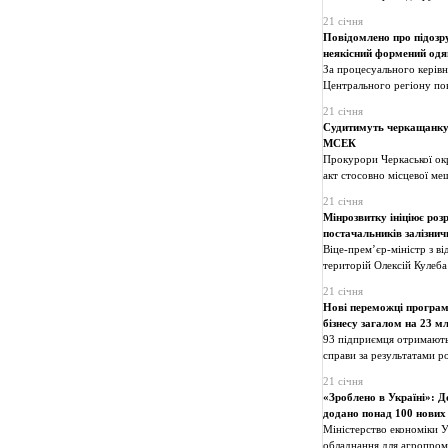
21 січня
Повідомлено про підозру
неякісний формений одя
За процесуального керів
Центрального регіону пов
21 січня
Судитимуть черкащанку,
МСЕК
Прокурори Черкаської ок
акт стосовно місцевої ме
21 січня
Мінрозвитку ініціює ро
постачальників залізничн
Віце-прем’єр-міністр з в
територій Олексій Кулеба
21 січня
Нові переможці програм
бізнесу загалом на 23 м
93 підприємця отримають 
справи за результатами ро
21 січня
«Зроблено в Україні»: Д
додано понад 100 нових
Міністерство економіки Ук
обладнання для агропром