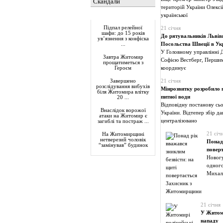
Скандали
територій України Олексі
Актуально
української
Підпал релейної
21 січня
шафи: до 15 років
До рятувальників Львівщ
ув’язнення з конфіска
Посольства Швеції в Укр
...
У Головному управлінні Д
Завтра Житомир
Софією Вестберг, Першим 
прощатиметься з
координує
Героєм
21 січня
Завершено
розслідування вибухів
Мінрозвитку розробило 
біля Житомира влітку
питної води
20 ...
Відповідну постанову сьо
Внаслідок ворожої
України. Відтепер збір д
атаки на Житомир є
централізовано
загиблі та постраж ...
21 січ
На Житомирщині
нетверезий чоловік
Понад 
“замінував” будинок
повер
Новогу
одного
Михалю
21 січня
У Житоми
нападу