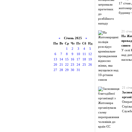
17 січня 
житомиря
будинку 
21 січн
На Жит
«
Січень 2025
»
провад
Пн
Вт
Ср
Чт
Пт
Сб
Нд
сином
1
2
3
4
5
У селі 
6
7
8
9
10
11
12
над дит
13
14
15
16
17
18
19
насильс
20
21
22
23
24
25
26
27
28
29
30
31
21 січ
Заснов
органі
Операт
Стрільц
Служби