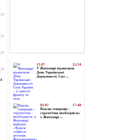
:35
:35
:34
Топ-новини
15.07
12:54
У Житомирі відзначили
:34
День Української
Державності. Сил ...
ад
03.07
17:48
Власна генерація –
стратегічна необхідність:
у Житомирі ...