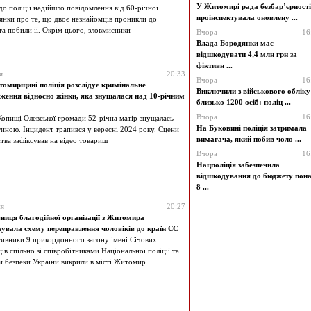
У Житомирі рада безбар’єрності
до поліції надійшло повідомлення від 60-річної
проінспектувала оновлену ...
нки про те, що двоє незнайомців проникли до
та побили її. Окрім цього, зловмисники
Вчора
16
Влада Бородянки має
відшкодувати 4,4 млн грн за
фіктивн ...
я
20:33
Вчора
16
омирщині поліція розслідує кримінальне
Виключили з військового обліку
ження відносно жінки, яка знущалася над 10-річним
близько 1200 осіб: поліц ...
Вчора
16
Копищі Олевської громади 52-річна матір знущалась
На Буковині поліція затримала
иною. Інцидент трапився у вересні 2024 року. Сцени
вимагача, який побив чоло ...
тва зафіксував на відео товариш
Вчора
16
Нацполіція забезпечила
відшкодування до бюджету пон
8 ...
ня
20:27
ниця благодійної організації з Житомира
зувала схему переправлення чоловіків до країн ЄС
ивники 9 прикордонного загону імені Січових
ів спільно зі співробітниками Національної поліції та
 безпеки України викрили в місті Житомир