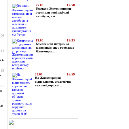
25.06
17:58
Громади Житомирщини
отримали нові шкільні
автобуси, а о ...
:06
19.06
15:33
Комплексна підтримка
захисників: як у громадах
:14
Житомирщ ...
о б
:45
03.06
16:59
я
На Житомирщині
відновлюють стратегічно
важливі дорожні ...
:01
як
:51
ді
Огляд преси