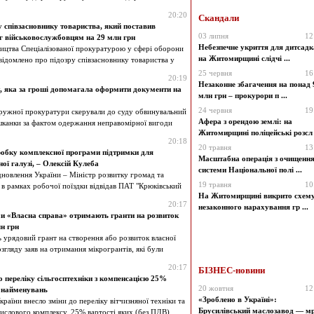
20:20
Скандали
 співзасновнику товариства, який поставив
03 липня
12
г військовослужбовцям на 29 млн грн
Небезпечне укриття для дитсадк
ництва Спеціалізованої прокуратурою у сфері оборони
на Житомирщині слідчі ...
ідомлено про підозру співзасновнику товариства у
25 червня
16
20:19
Незаконне збагачення на понад 
 яка за гроші допомагала оформити документи на
млн грн – прокурори п ...
24 червня
19
ружної прокуратури скерували до суду обвинувальний
Афера з орендою землі: на
шканки за фактом одержання неправомірної вигоди
Житомирщині поліцейські розсл .
20:18
20 травня
13
зробку комплексної програми підтримки для
Масштабна операція з очищенн
ої галузі, – Олексій Кулеба
системи Національної полі ...
ідновлення України – Міністр розвитку громад та
19 травня
10
 в рамках робочої поїздки відвідав ПАТ "Крюківський
На Житомирщині викрито схем
20:17
незаконного нарахування гр ...
и «Власна справа» отримають гранти на розвиток
лн грн
урядовий грант на створення або розвиток власної
згляду заяв на отримання мікрогрантів, які були
20:17
БІЗНЕС-новини
о переліку сільгосптехніки з компенсацією 25%
20 жовтня
12
 найменувань
«Зроблено в Україні»:
раїни внесло зміни до переліку вітчизняної техніки та
Брусилівський маслозавод — мр
ислового комплексу, 25% вартості яких (без ПДВ)