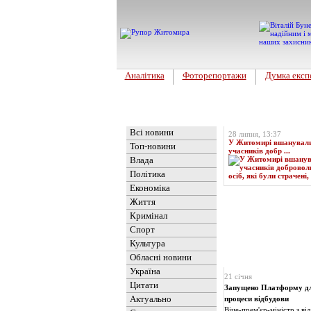
Аналітика
Фоторепортажи
Думка експ
Головна
Топ-новина
Всі новини
28 липня, 13:37
У Житомирі вшанували 
Топ-новини
учасників добр ...
Влада
Політика
Економіка
Життя
Кримінал
Спорт
Культура
Обласні новини
Новини
» Матеріали 
Україна
21 січня
Цитати
Запущено Платформу для
Актуально
процеси відбудови
Віце-прем'єр-міністр з в