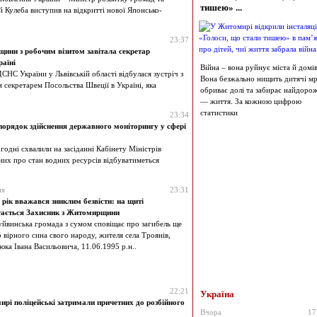
тишею» ...
й Кулеба виступив на відкритті нової Японсько-
23:37
ини з робочим візитом завітала секретар
аїні
Війна – вона руйнує міста й домів
СНС України у Львівській області відбулася зустріч з
Вона безжально нищить дитячі мрі
секретарем Посольства Швеції в Україні, яка
обриває долі та забирає найдоро
— життя. За кожною цифрою
статистики
23:34
порядок здійснення державного моніторингу у сфері
годні схвалили на засіданні Кабінету Міністрів
аних про стан водних ресурсів відбуватиметься
ня
23:31
рік вважався зниклим безвісти: на щиті
тається Захисник з Житомирщини
йвинська громада з сумом сповіщає про загибель ще
 вірного сина свого народу, жителя села Троянів,
ка Івана Васильовича, 11.06.1995 р.н..
22:21
Україна
рі поліцейські затримали причетних до розбійного
Вчора
17