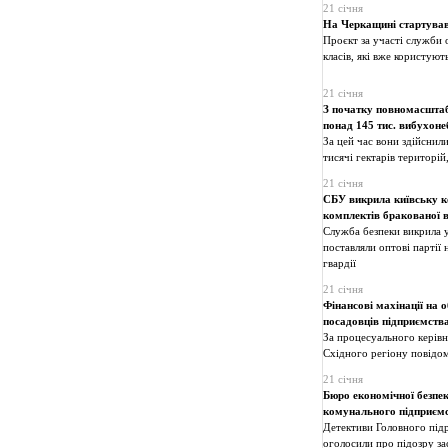
21 січня
На Черкащині стартував
Проєкт за участі служби 
класів, які вже користую
21 січня
З початку повномасштаб
понад 145 тис. вибухоне
За цей час вони здійснили
тисячі гектарів територій
21 січня
СБУ викрила київську ко
комплектів бракованої 
Служба безпеки викрила у 
поставляли оптові партії 
гвардії
21 січня
Фінансові махінації на 
посадовців підприємств
За процесуального керівн
Східного регіону повідом
21 січня
Бюро економічної безпек
комунального підприємс
Детективи Головного підр
оголосили про підозру з