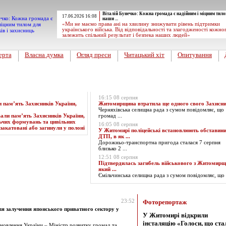
Віталій Бунечко: Кожна громада є надійним і міцним тило
17.06.2026 16:08
наши ...
«Ми не маємо права ані на хвилину знижувати рівень підтримки
українського війська. Від відповідальності та злагодженості кожно
залежить спільний результат і безпека наших людей»
ерта
Власна думка
Огляд преси
Читацький хіт
Опитування
Експрес-новини
16:15 08 серпня
пам’ять Захисників України,
Житомирщина втратила ще одного свого Захисн
Черняхівська селищна рада з сумом повідомляє, що
громад ...
16:05 08 серпня
У Житомирі поліцейські встановлюють обставин
ДТП, в як ...
Дорожньо-транспортна пригода сталася 7 серпня
близько 2 ...
12:51 08 серпня
Підтвердилась загибель військового з Житомирщ
який ...
Ємільчинська селищна рада з сумом повідомляє, що ​ 
за 21.01.2025
23:52
Фоторепортаж
 залучення японського приватного сектору у
У Житомирі відкрили
інсталяцію «Голоси, що ста
ідновлення України – Міністр розвитку громад та