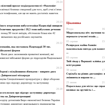
20:24
 пілотний проєкт медіаграмотності «Фактопія»
освітньої безпеки створений для того, щоб учні п’ятих
ться телефонами, але ще не мають достатніх навичок
20:23
Цікавинка
ного вторгнення вибухотехніки Нацполіції знищили
Вчора
16
безпечних предметів і 18,5 тонн вибухових речовин
Мікрохвильова піч: значення та
 понад 90 тисяч виїздів, обстежили більш ніж 42
переваги сучасної технік ...
, звільнених від російських окупантів.
05 серпня
15
20:22
Розпродаж майна банків:
мпанію, яка поставила Нацгвардії 30 тис.
максимальна вигода для вашог
військової форми
...
Києві двох засновників приватної компанії, які
03 серпня
15
неякісної військової форми до підрозділів Національної
Твій лікар у Варшаві: клініка дл
всієї родини
20:21
30 липня
17
обороні з мільйонними збитками – викрито двох
Стрільба на різних дистанціях: 
а Дніпровської міськради
змінюються вправи та ...
ицтва Спеціалізованої прокуратури у сфері оборони
25 липня
21
лено про підозру директору та заступнику
Парасолька для міста: що справ
20:20
впливає на зручність і ...
и оголосило про підозру заступнику директора
тва на Дніпропетровщині
озділу детективів Бюро економічної безпеки України
аступнику директору комунального підприємства