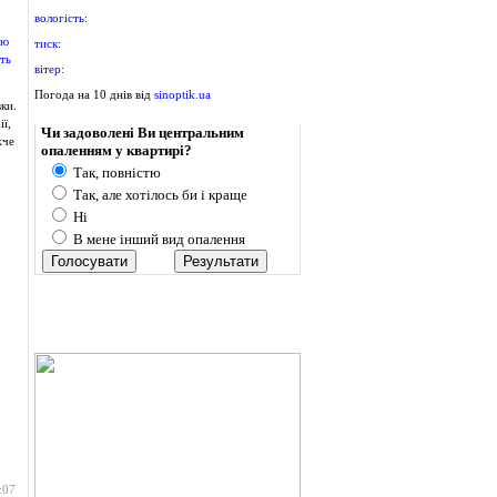
вологість:
тиск:
вітер:
Погода на 10 днів від
sinoptik.ua
ки.
Опитування
ї,
Чи задоволені Ви центральним
жче
опаленням у квартирі?
Так, повністю
Так, але хотілось би і краще
Ні
В мене інший вид опалення
:07