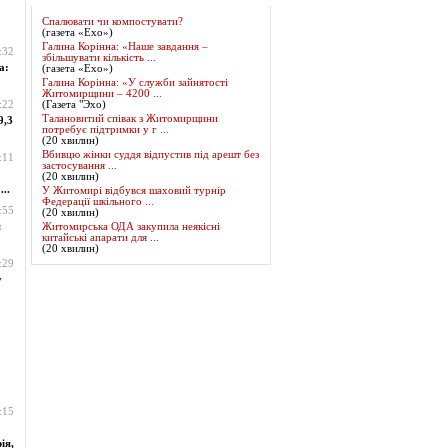
Спалювати чи компостувати?
(газета «Ехо»)
Галина Корінна: «Наше завдання –
:32
збільшувати кількість ...
а:
(газета «Ехо»)
Галина Корінна: «У служби зайнятості
Житомирщини – 4200 ...
:22
(Газета "Эхо)
Талановитий співак з Житомирщини
9,3
потребує підтримки у г ...
(20 хвилин)
Вбивцю жінки суддя відпустив під арешт без
:11
застосування ...
(20 хвилин)
..
У Житомирі відбувся шаховий турнір
Федерації шкільного ...
:55
(20 хвилин)
я
Житомирська ОДА закупила неякісні
китайські апарати для ...
(20 хвилин)
:29
у
:15
ія,