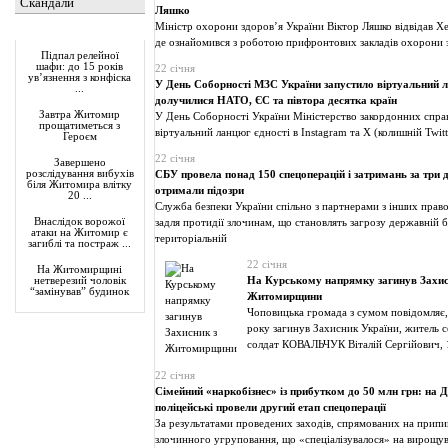
Скандали
Ляшко
Міністр охорони здоров’я України Віктор Ляшко відвідав Х
Актуально
де ознайомився з роботою прифронтових закладів охорони
Підпал релейної
шафи: до 15 років
22 січня
ув’язнення з конфіска
У День Соборності МЗС України запустило віртуальний л
...
долучилися НАТО, ЄС та півтора десятка країн
Завтра Житомир
У День Соборності України Міністерство закордонних спра
прощатиметься з
віртуальний ланцюг єдності в Instagram та X (колишній Twitt
Героєм
22 січня
Завершено
розслідування вибухів
СБУ провела понад 150 спецоперацій і затримань за три д
біля Житомира влітку
отримали підозри
20 ...
Служба безпеки України спільно з партнерами з інших прав
Внаслідок ворожої
задля протидії злочинам, що становлять загрозу державній б
атаки на Житомир є
територіальній
загиблі та постраж ...
22 січня
На Житомирщині
На Курському напрямку загинув Захис
нетверезий чоловік
“замінував” будинок
Житомирщини
Чоповицька громада з сумом повідомляє,
року загинув Захисник України, житель 
солдат КОВАЛЬЧУК Віталій Сергійович,
22 січня
Сімейний «наркобізнес» із прибутком до 50 млн грн: на 
поліцейські провели другий етап спецоперації
За результатами проведених заходів, спрямованих на припи
злочинного угруповання, що «спеціалізувалося» на вирощув