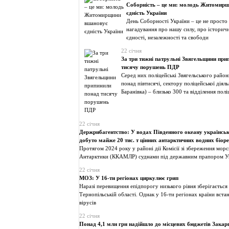
Соборність – це ми: молодь Житомир
єдність України
День Соборності України – це не просто 
нагадування про нашу силу, про історичн
єдності, незалежності та свободи
22 січня
За три тижні патрульні Звягельщини при
тисячу порушень ПДР
Серед них поліцейські Звягельського район
понад півтисячі, сектору поліцейської діял
Баранівка) – близько 300 та відділення полі
22 січня
Держрибагентство: У водах Південного океану українсь
добуто майже 20 тис. т цінних антарктичних водних біоре
Протягом 2024 року у районі дії Комісії зі збереження мор
Антарктики (ККАМЛР) суднами під державним прапором У
22 січня
МОЗ: У 16-ти регіонах циркулює грип
Наразі перевищення епідпорогу низького рівня зберігається
Тернопільській області. Однак у 16-ти регіонах країни вста
вірусів
22 січня
Понад 4,1 млн грн надійшло до місцевих бюджетів Закарп