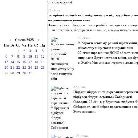
розповсюдженні
22 січня
Запорізькі поліцейські повідомили про підозру у бандити
заарештованим вимагачам
Члени озброєної банди вчиняли розбійні напади на громадян
били потерпілих, відбирали їхнє майно, а також шляхом зал
22 січня
«
Січень 2025
»
У Коростенському районі піротехнік
Пн
Вт
Ср
Чт
Пт
Сб
Нд
мінометну міну часів минулих війн
1
2
3
4
5
22 січня піротехніки ДСНС області зне
6
7
8
9
10
11
12
міну часів Другої світової війни, що бу
13
14
15
16
17
18
19
с. Жабче Ушомирської територіальної 
20
21
22
23
24
25
26
27
28
29
30
31
22 січня
Підбили підсумки та окреслили перспект
відбувся Форум освітньої Соборності
Сьогодні, 22 січня, у Брусилові відбувся 
Соборності, який зібрав представників осв
Житомирщини.
22 січня