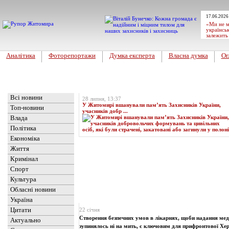
17.06.2026
«Ми не м
українськ
залежить
Аналітика
Фоторепортажи
Думка експерта
Власна думка
Ог
Головна
Топ-новина
Всі новини
28 липня, 13:37
У Житомирі вшанували пам’ять Захисників України,
Топ-новини
учасників добр ...
Влада
Політика
Економіка
Життя
Кримінал
Спорт
Культура
Обласні новини
Новини
» Матеріали за 22.01.2025
Україна
Цитати
22 січня
Створення безпечних умов в лікарнях, щоби надання мед
Актуально
зупинялось ні на мить, є ключовим для прифронтової Хе