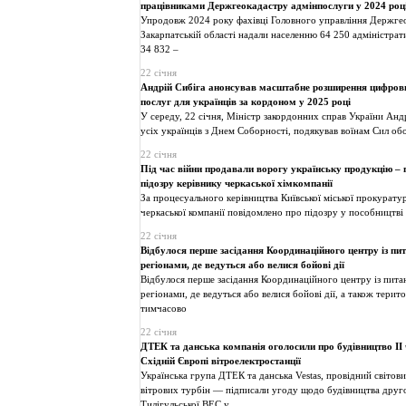
працівниками Держгеокадастру адмінпослуги у 2024 роц
Упродовж 2024 року фахівці Головного управління Держге
Закарпатській області надали населенню 64 250 адміністрат
34 832 –
22 січня
Андрій Сибіга анонсував масштабне розширення цифров
послуг для українців за кордоном у 2025 році
У середу, 22 січня, Міністр закордонних справ України Анд
усіх українців з Днем Соборності, подякував воїнам Сил об
22 січня
Під час війни продавали ворогу українську продукцію –
підозру керівнику черкаської хімкомпанії
За процесуального керівництва Київської міської прокурату
черкаської компанії повідомлено про підозру у пособництві
22 січня
Відбулося перше засідання Координаційного центру із пи
регіонами, де ведуться або велися бойові дії
Відбулося перше засідання Координаційного центру із пита
регіонами, де ведуться або велися бойові дії, а також терито
тимчасово
22 січня
ДТЕК та данська компанія оголосили про будівництво II 
Східній Європі вітроелектростанції
Українська група ДТЕК та данська Vestas, провідний світов
вітрових турбін — підписали угоду щодо будівництва друг
Тилігульської ВЕС у