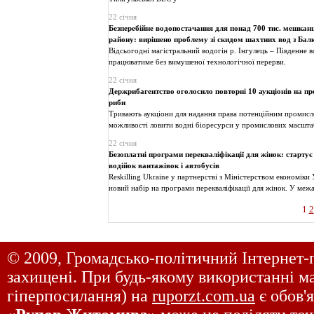
22 січня
Безперебійне водопостачання для понад 700 тис. мешкан
району: вирішено проблему зі скидом шахтних вод з Бал
Відсьогодні магістральний водогін р. Інгулець – Південне
працюватиме без вимушеної технологічної перерви.
22 січня
Держрибагентство оголосило повторні 10 аукціонів на п
риби
Тривають аукціони для надання права потенційним промис
можливості ловити водні біоресурси у промислових масшта
22 січня
Безоплатні програми перекваліфікації для жінок: стартує
водійок вантажівок і автобусів
Reskilling Ukraine у партнерстві з Міністерством економіки
новий набір на програми перекваліфікації для жінок. У меж
1
2
© 2009, Громадсько-політичний Інтернет-
захищені. При будь-якому використанні ма
гіперпосилання) на
ruporzt.com.ua
є обов'