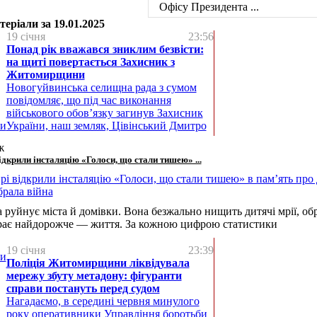
Офісу Президента ...
еріали за 19.01.2025
19 січня
23:56
Понад рік вважався зниклим безвісти:
на щиті повертається Захисник з
Житомирщини
Новогуйвинська селищна рада з сумом
повідомляє, що під час виконання
військового обов’язку загинув Захисник
України, наш земляк, Цівінський Дмитро
ж
дкрили інсталяцію «Голоси, що стали тишею» ...
а руйнує міста й домівки. Вона безжально нищить дитячі мрії, об
ирає найдорожче — життя. За кожною цифрою статистики
19 січня
23:39
Поліція Житомирщини ліквідувала
мережу збуту метадону: фігуранти
справи постануть перед судом
Нагадаємо, в середині червня минулого
року оперативники Управління боротьби