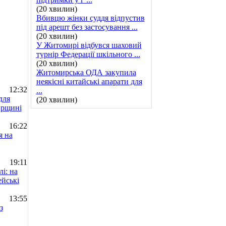
(20 хвилин)
Вбивцю жінки суддя відпустив
під арешт без застосування ...
(20 хвилин)
У Житомирі відбувся шаховий
турнір Федерації шкільного ...
(20 хвилин)
Житомирська ОДА закупила
неякісні китайські апарати для
12:32
...
для
(20 хвилин)
ирщині
16:22
я на
19:11
і: на
йські
13:55
з