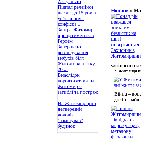
Актуально
Підпал релейної
Новини
» Мат
шафи: до 15 років
ув’язнення з
конфіска ...
Завтра Житомир
прощатиметься з
Героєм
Завершено
розслідування
вибухів біля
Житомира влітку
Фоторепорта
20 ...
У Житомирі ві
Внаслідок
ворожої атаки на
Житомир є
загиблі та постраж
Війна – вон
...
долі та заб
На Житомирщині
нетверезий
чоловік
“замінував”
будинок