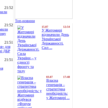
21:52
рили
Топ-новини
21:52
15.07
12:54
омили
У Житомирі
ьому
відзначили День
Української
21:51
Державності.
я» для
Сил ...
ні ДБР
21:51
ня
03.07
17:48
Власна
генерація –
стратегічна
необхідність:
у Житомирі ...