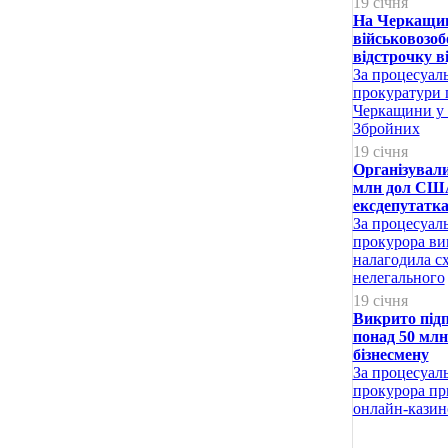
19 січня
На Черкащин
військовозоб
відстрочку ві
За процесуал
прокуратури 
Черкащини у 
Збройних
19 січня
Організували
млн дол США
ексдепутатка
За процесуал
прокурора ви
налагодила сх
нелегального
19 січня
Викрито підп
понад 50 млн
бізнесмену
За процесуал
прокурора пр
онлайн-казин