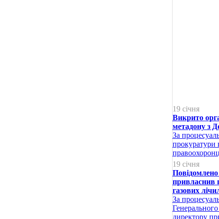
19 січня
Викрито орга
метадону з 
За процесуал
прокуратури 
правоохоронця
19 січня
Повідомлено 
привласнив п
газових лічи
За процесуал
Генерального
директору пр