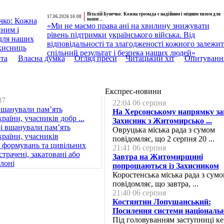
Віталій Бунечко: Кожна громада є надійним і міцним тилом для
17.06.2026 16:08
наши ...
«Ми не маємо права ані на хвилину знижувати
рівень підтримки українського війська. Від
відповідальності та злагодженості кожного залежит
спільний результат і безпека наших людей»
та
Власна думка
Огляд преси
Читацький хіт
Опитуванн
Експрес-новини
37
22:04 06 серпня
шанували пам’ять
На Херсонському напрямку за
раїни, учасників добр ...
Захисник з Житомирсько ...
Овруцька міська рада з сумом
повідомляє, що 2 серпня 20 ...
21:41 06 серпня
Завтра на Житомирщині
попрощаються із Захисником
Коростенська міська рада з сум
повідомляє, що завтра, ...
21:40 06 серпня
Костянтин Лопушанський:
Посилення системи національно
Під головуванням заступниці ке