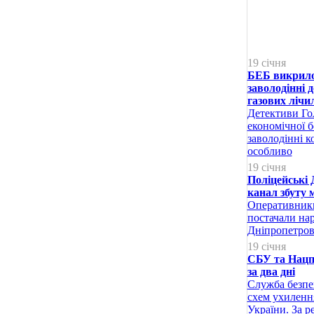
19 січня
БЕБ викрило
заволодінні 
газових лічи
Детективи Го
економічної б
заволодінні 
особливо
19 січня
Поліцейські 
канал збуту 
Оперативники
постачали на
Дніпропетров
19 січня
СБУ та Нацпо
за два дні
Служба безпек
схем ухилення 
України. За р