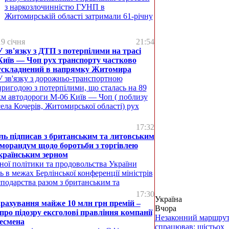
з наркозлочинністю ГУНП в
Житомирській області затримали 61-річну
19 січня
21:54
У зв'язку з ДТП з потерпілими на трасі
Київ — Чоп рух транспорту частково
ускладнений в напрямку Житомира
У зв'язку з дорожньо-транспортною
пригодою з потерпілими, що сталась на 89
км автодороги М-06 Київ — Чоп ( поблизу
села Кочерів, Житомирської області) рух
17:32
ль підписав з британським та литовським
морандум щодо боротьби з торгівлею
країнським зерном
ної політики та продовольства України
ь в межах Берлінської конференції міністрів
сподарства разом з британським та
17:30
Україна
рахування майже 10 млн грн премій –
Вчора
про підозру ексголові правління компанії
Незаконний маршрут
несмена
спрацював: шістьох