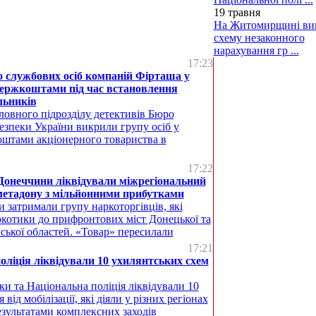
19 травня
На Житомирщині ви
схему незаконного
нарахування гр ...
17:23
 службових осіб компаній Фірташа у
держкоштами під час встановлення
льників
ловного підрозділу детективів Бюро
езпеки України викрили групу осіб у
коштами акціонерного товариства в
17:22
Донеччини ліквідували міжрегіональний
метадону з мільйонними прибутками
 затримали групу наркоторгівців, які
ркотики до прифронтових міст Донецької та
ської областей. «Товар» пересилали
17:21
ліція ліквідували 10 ухилянтських схем
и та Національна поліція ліквідували 10
від мобілізації, які діяли у різних регіонах
езультатами комплексних заходів