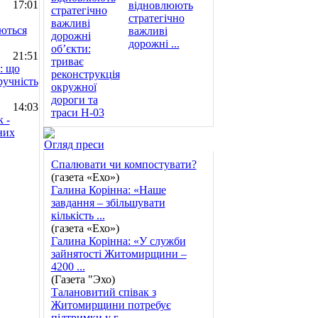
17:01
відновлюють
стратегічно
юються
важливі
дорожні ...
21:51
: що
ручність
14:03
 -
них
Огляд преси
Спалювати чи компостувати?
(газета «Ехо»)
Галина Корінна: «Наше
завдання – збільшувати
кількість ...
(газета «Ехо»)
Галина Корінна: «У служби
зайнятості Житомирщини –
4200 ...
(Газета "Эхо)
Талановитий співак з
Житомирщини потребує
підтримки у г ...