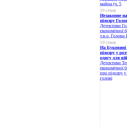
майна (ч. 5
19 січня
Незаконне н
підозру Голо
Детективи Го
економічної 
т.в.о. Голови
19 січня
На Буковині 
підозру у ро
одягу для ві
Детективи Те
економічної б
про підозру у
голові