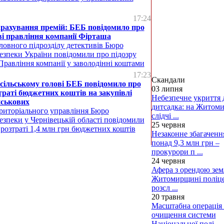
17:24
арахування премій: БЕБ повідомило про
ві правління компанії Фірташа
ловного підрозділу детективів Бюро
безпеки України повідомили про підозру
 Правління компанії у заволодінні коштами
17:23
Скандали
сільському голові БЕБ повідомило про
03 липня
зтраті бюджетних коштів на закупівлі
Небезпечне укриття 
йськових
дитсадка: на Житом
риторіального управління Бюро
слідчі ...
езпеки у Чернівецькій області повідомили
25 червня
 розтраті 1,4 млн грн бюджетних коштів
Незаконне збагаченн
понад 9,3 млн грн –
прокурори п ...
24 червня
Афера з орендою земл
Житомирщині поліце
розсл ...
20 травня
Масштабна операція 
очищення системи
Національної полі ...