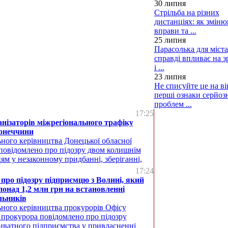
30 липня
Стрільба на різних
дистанціях: як змін
вправи та ...
25 липня
Парасолька для міста
справді впливає на з
і ...
23 липня
Не списуйте це на вік
перші ознаки серйоз
проблем ...
17:25
нізаторів міжрегіонального трафіку
Донеччини
ьного керівництва Донецької обласної
повідомлено про підозру двом колишнім
м у незаконному придбанні, зберіганні,
17:24
про підозру підприємцю з Волині, який
онад 1,2 млн грн на встановленні
льників
ьного керівництва прокурорів Офісу
 прокурора повідомлено про підозру
иватного підприємства у привласненні