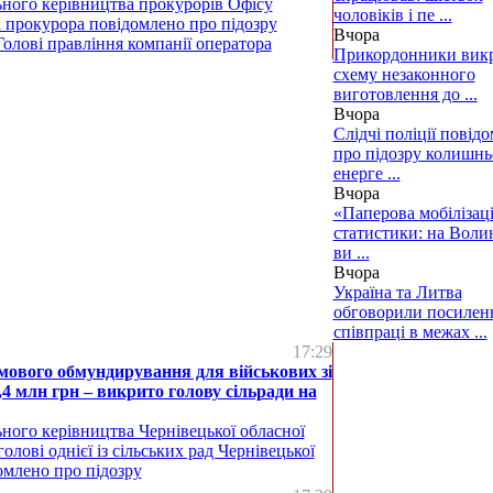
ьного керівництва прокурорів Офісу
чоловіків і пе ...
 прокурора повідомлено про підозру
Вчора
олові правління компанії оператора
Прикордонники вик
схему незаконного
виготовлення до ...
Вчора
Слідчі поліції повід
про підозру колишн
енерге ...
Вчора
«Паперова мобілізаці
статистики: на Воли
ви ...
Вчора
Україна та Литва
обговорили посилен
співпраці в межах ...
17:29
мового обмундирування для військових зі
,4 млн грн – викрито голову сільради на
ного керівництва Чернівецької обласної
олові однієї із сільських рад Чернівецької
омлено про підозру