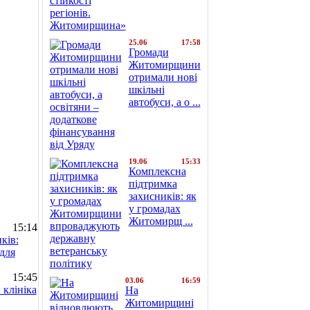
25.06
17:58
Громади
Житомирщини
отримали нові
шкільні
автобуси, а о ...
19.06
15:33
Комплексна
підтримка
захисників: як
у громадах
Житомирщ ...
15:14
ків:
для
15:45
03.06
16:59
 клініка
На
Житомирщині