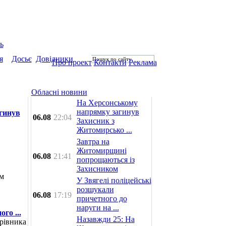
ь
я
Досьє
Довідники
Про проект
Контакти
Реклама
Обласні новини
На Херсонському
напрямку загинув
гинув
06.08
22:04
Захисник з
Житомирсько ...
Завтра на
Житомирщині
06.08
21:41
попрощаються із
Захисником
ом
У Звягелі поліцейські
розшукали
06.08
17:19
причетного до
наруги на ...
го ...
Назавжди 25: На
рівника