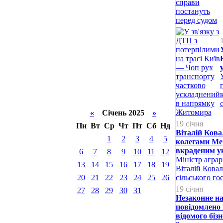
«
Січень 2025
»
19 січня
Пн
Вт
Ср
Чт
Пт
Сб
Нд
Віталій Кова
1
2
3
4
5
колегами Ме
вкраденим у
6
7
8
9
10
11
12
Міністр аграр
13
14
15
16
17
18
19
Віталій Ковал
20
21
22
23
24
25
26
сільського го
19 січня
27
28
29
30
31
Незаконне на
повідомлено 
відомого біз