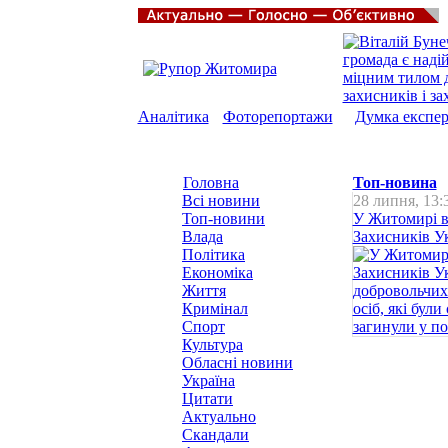
Аналітика
Фоторепортажи
Думка експер
Головна
Топ-новина
Всі новини
28 липня, 13:
Топ-новини
У Житомирі в
Влада
Захисників Ук
Політика
Економіка
Життя
Кримінал
Спорт
Культура
Обласні новини
Україна
Цитати
Актуально
Скандали