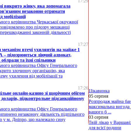
17:29
і викрито жінку, яка допомагала
ов'язаним незаконно отримати
д мобілізації
ьного керівництва Черкаської окружної
повідомлено про підозру мешканці
перешкоджанні законній діяльності
17:27
 механізм втечі ухилянтів на майже 1
 – підозрюються діючий адвокат,
 облради та їхні спільники
ьного керівництва Офісу Генерального
крито злочинну організацію, яка
ему ухилення від мобілізації та
17:26
Цікавинка
ільне онлайн-казино зі щорічним обігом
05 серпня
 доларів, підконтрольне підсанкційному
Розпродаж майна бан
максимальна вигода 
ьного керівництва Офісу Генерального
вашого б ...
ипинено незаконну діяльність підпільного
03 серпня
о у м. Дніпро, що належало сину
Твій лікар у Варшаві:
для всієї родини