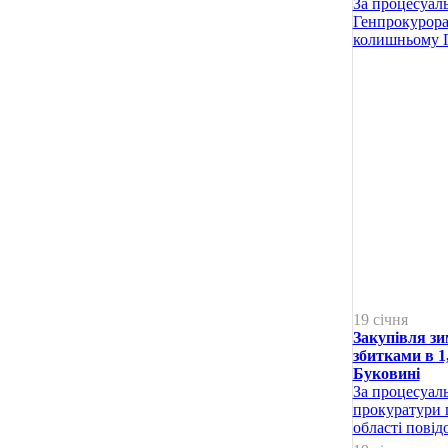
За процесуал
Генпрокурора
колишньому Г
19 січня
Закупівля зи
збитками в 1
Буковині
За процесуаль
прокуратури г
області повід