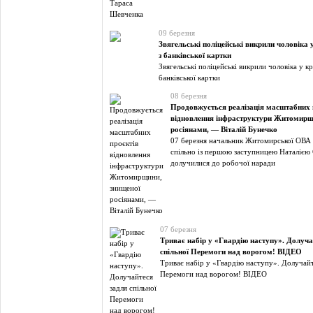
09 березня
Звягельські поліцейські викрили чоловіка 
з банківської картки
Звягельські поліцейські викрили чоловіка у к
банківської картки
08 березня
Продовжується реалізація масштабних 
відновлення інфраструктури Житомирщ
росіянами, — Віталій Бунечко
07 березня начальник Житомирської ОВА 
спільно із першою заступницею Наталією
долучилися до робочої наради
07 березня
Триває набір у «Гвардію наступу». Долуча
спільної Перемоги над ворогом! ВІДЕО
Триває набір у «Гвардію наступу». Долучайт
Перемоги над ворогом! ВІДЕО