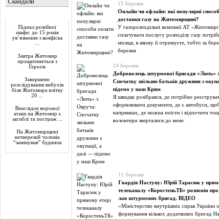
Скандали
15 березня
Онлайн чи офлайн: які популярні спосо
Актуально
доставки газу на Житомирщині?
У газорозподільні компанії АТ «Житомирг
Підпал релейної
шафи: до 15 років
сплачувати послугу розподілу газу потріб
ув’язнення з конфіска
місяця, в якому її отримуєте, тобто за бер
...
березня
Завтра Житомир
прощатиметься з
14 березня
Героєм
Доброволець штурмової бригади «Лють» 
Завершено
Спочатку звільню батьків дружини з окупа
розслідування вибухів
підемо у наш Крим
біля Житомира влітку
20 ...
Я швидко розібрався, де потрібно реєструва
оформлювати документи, де є автобуси, щоб
Внаслідок ворожої
напрямках, де можна поїсти і відпочити тощ
атаки на Житомир є
загиблі та постраж ...
волонтери зверталися до мене
На Житомирщині
нетверезий чоловік
“замінував” будинок
11 березня
Гвардія Наступу: Юрій Тарасюк у прям
телеканалу «КоростеньТБ» розповів про 
лав штурмових бригад. ВІДЕО
«Міністерство внутрішніх справ України 
формування кількох додаткових бригад Нац