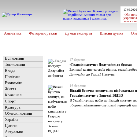
17.06.2026
«Ми не м
українсь
залежить
Аналітика
Фоторепортажи
Думка експерта
Власна думка
Огл
Головна
Новини
»
Новини
Всі новини
17 березня
Топ-новини
«Гвардія наступу: Долучайся до бригад
Захищай країну та своїх рідних, ставай добр
Влада
Долучайся до Гвардії Наступу.
Політика
Економіка
16 березня
Життя
Віталій Бунечко оглянув, як відбувається н
Кримінал
Гвардію наступу у Звягелі. ВІДЕО
В Україні триває набір до Гвардії наступу, як
Спорт
оборони звільнятиме окуповані території кра
Культура
Обласні новини
Україна
Цитати
Актуально