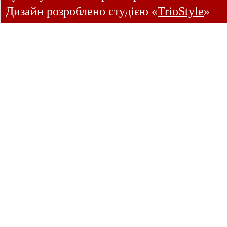
Дизайн розроблено студією «
TrioStyle
»