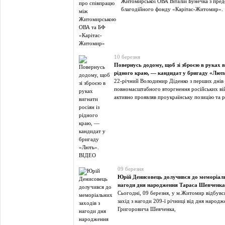
Житомирської ОВА Віталій Бунечка з пре
благодійного фонду «Карітас-Житомир».
10 березня
Повернусь додому, щоб зі зброєю в руках в
рідного краю, — кандидат у бригаду «Лют
22-річний Володимир Діденко з перших днів
повномасштабного вторгнення російських вій
активно проявляв проукраїнську позицію та 
09 березня
Юрій Денисовець долучився до меморіаль
нагоди дня народження Тараса Шевченка
Сьогодні, 09 березня, у м.Житомир відбувс
захід з нагоди 209-ї річниці від дня народ
Григоровича Шевченка,