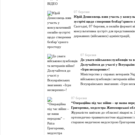
07 березня
Юрій Денисовець взяв участь у консуль
зустрічі щодо створення безбар’єрного 
Сьогодні, 07 березня, в онлайн форматі в
консультативна зустріч для представникі
державних (військових) адміністрацій,
07 березня
До уваги військовослужбовців та в
Долучайтеся до участі у Всеукраїн
«Ігри нескорених»!
Міністерство у справах ветеранів Ук
військовослужбовців і ветеранів війн
Всеукраїнських змаганнях «Ігри нес
07 березня
“Операційна під час війни – це наша пере
Григоренко, медсестра Житомирської обл
Журналісти завітали до обласної лікарні м
ортопедично-травматологічне відділення і 
старшою медичною медсестрою Григоренк