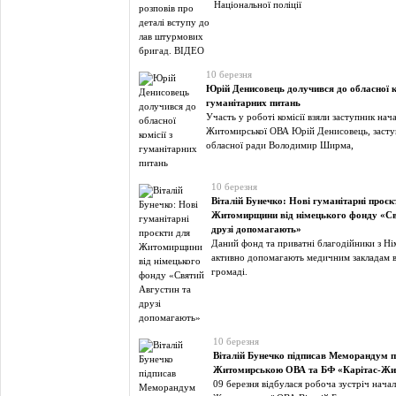
Національної поліції
10 березня
Юрій Денисовець долучився до обласної ко
гуманітарних питань
Участь у роботі комісії взяли заступник нач
Житомирської ОВА Юрій Денисовець, засту
обласної ради Володимир Ширма,
10 березня
Віталій Бунечко: Нові гуманітарні проєк
Житомирщини від німецького фонду «Св
друзі допомагають»
Даний фонд та приватні благодійники з Н
активно допомагають медичним закладам в
громаді.
10 березня
Віталій Бунечко підписав Меморандум п
Житомирською ОВА та БФ «Карітас-Ж
09 березня відбулася робоча зустріч нача