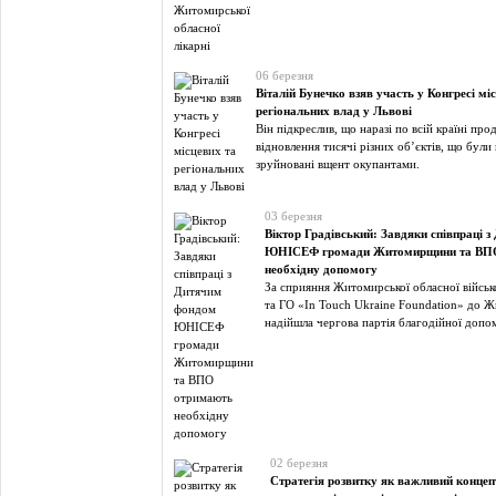
06 березня
Віталій Бунечко взяв участь у Конгресі мі
регіональних влад у Львові
Він підкреслив, що наразі по всій країні пр
відновлення тисячі різних об’єктів, що бул
зруйновані вщент окупантами.
03 березня
Віктор Градівський: Завдяки співпраці 
ЮНІСЕФ громади Житомирщини та ВП
необхідну допомогу
За сприяння Житомирської обласної військо
та ГО «In Touch Ukraine Foundation» до
надійшла чергова партія благодійної допо
02 березня
Стратегія розвитку як важливий конце