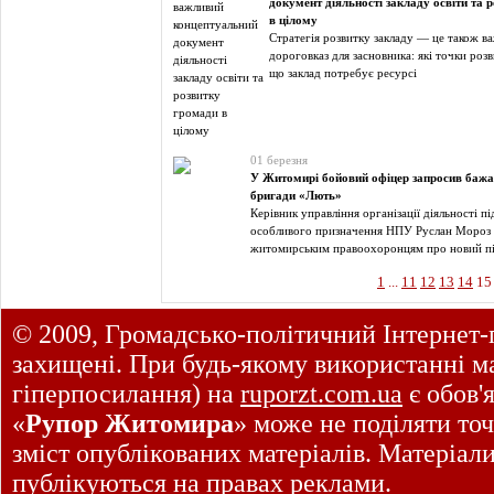
документ діяльності закладу освіти та 
в цілому
Стратегія розвитку закладу — це також в
дороговказ для засновника: які точки розв
що заклад потребує ресурсі
01 березня
У Житомирі бойовий офіцер запросив бажа
бригади «Лють»
Керівник управління організації діяльності пі
особливого призначення НПУ Руслан Мороз 
житомирським правоохоронцям про новий пі
1
...
11
12
13
14
15
© 2009, Громадсько-політичний Інтернет-
захищені. При будь-якому використанні ма
гіперпосилання) на
ruporzt.com.ua
є обов'
«
Рупор Житомира
» може не поділяти точ
зміст опублікованих матеріалів. Матеріал
публікуються на правах реклами.