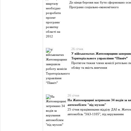
До кінця березня має бути сформовано ос
Програми соціально-економічного
26 січня
У військоматах Житомирщини завершил
Територіального управління “Північ”
Протягом тижня члени комісії ретельно п
обліку та якість вивчення
26 січня
На Житомирщині затримано 34 водія за к
автомобілем "під мухою"
25 січня працівниками відділу ДАІ м. Жито
автомобіль "ЗАЗ-1105", під керуванням