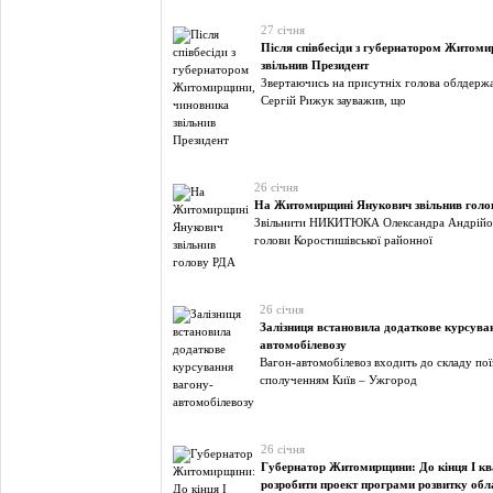
27 січня
Після співбесіди з губернатором Житом
звільнив Президент
Звертаючись на присутніх голова облдержа
Сергій Рижук зауважив, що
26 січня
На Житомирщині Янукович звільнив голо
Звільнити НИКИТЮКА Олександра Андрійов
голови Коростишівської районної
26 січня
Залізниця встановила додаткове курсува
автомобілевозу
Вагон-автомобілевоз входить до складу по
сполученням Київ – Ужгород
26 січня
Губернатор Житомирщини: До кінця I кв
розробити проект програми розвитку обла