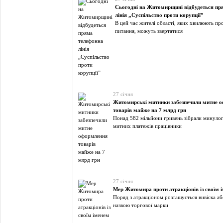
Сьогодні на Житомирщині відбудеться пр
лінія „Суспільство проти корупції”
В цей час жителі області, яких хвилюють пр
питання, можуть звертатися
27 січня
Житомирські митники забезпечили митне 
товарів майже на 7 млрд грн
Понад 582 мільйони гривень зібрали минулог
митних платежів працівники
27 січня
Мер Житомира проти атракціонів із своїм 
Поряд з атракціоном розташується вивіска аб
назвою торгової марки