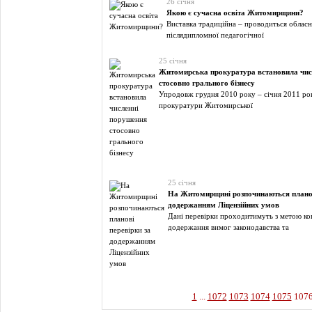
26 січня
Якою є сучасна освіта Житомирщини?
Виставка традиційна – проводиться облас
післядипломної педагогічної
25 січня
Житомирська прокуратура встановила чис
стосовно грального бізнесу
Упродовж грудня 2010 року – січня 2011 ро
прокуратури Житомирської
25 січня
На Житомирщині розпочинаються планов
додержанням Ліцензійних умов
Дані перевірки проходитимуть з метою к
додержання вимог законодавства та
1
...
1072
1073
1074
1075
107