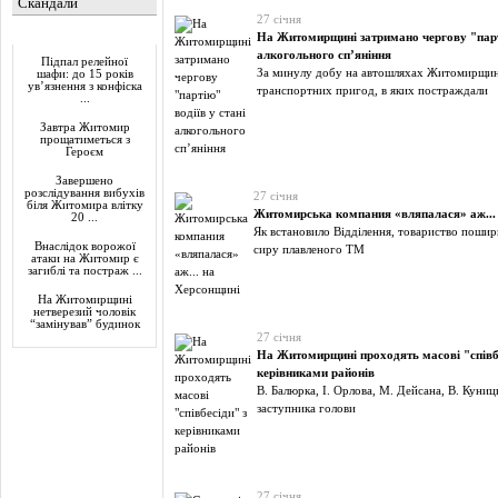
Скандали
27 січня
Актуально
На Житомирщині затримано чергову "парті
алкогольного сп’яніння
Підпал релейної
За минулу добу на автошляхах Житомирщи
шафи: до 15 років
ув’язнення з конфіска
транспортних пригод, в яких постраждали
...
Завтра Житомир
прощатиметься з
Героєм
Завершено
розслідування вибухів
27 січня
біля Житомира влітку
Житомирська компания «вляпалася» аж...
20 ...
Як встановило Відділення, товариство пошир
Внаслідок ворожої
сиру плавленого ТМ
атаки на Житомир є
загиблі та постраж ...
На Житомирщині
нетверезий чоловік
“замінував” будинок
27 січня
На Житомирщині проходять масові "співб
керівниками районів
В. Балюрка, І. Орлова, М. Дейсана, В. Куни
заступника голови
27 січня