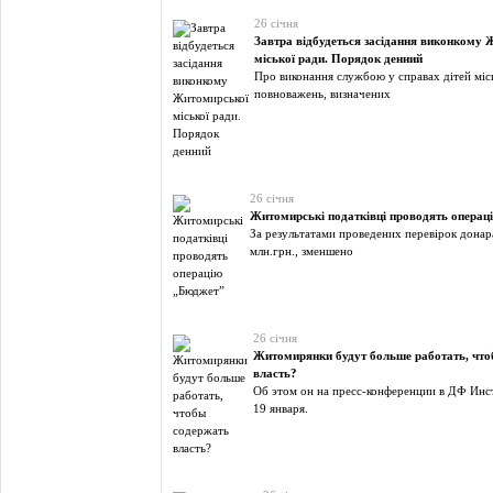
26 січня
Завтра відбудеться засідання виконкому
міської ради. Порядок денний
Про виконання службою у справах дітей міс
повноважень, визначених
26 січня
Житомирські податківці проводять операц
За результатами проведених перевірок донар
млн.грн., зменшено
26 січня
Житомирянки будут больше работать, чт
власть?
Об этом он на пресс-конференции в ДФ Инс
19 января.