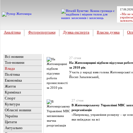
17.06.2026
«Ми не м
українсь
залежить
Аналітика
Фоторепортажи
Думка експерта
Власна думка
Огл
Головна
Новини
»
Влада
Всі новини
27 січня
Топ-новини
На Житомирщині підбили підсумки робот
за 2010 рік
Влада
Участь у нараді взяв голова Житомирської 
Політика
Йосип Запаловський,
Економіка
Життя
Кримінал
Спорт
27 січня
Культура
В Житомирському Управлінні МВС запл
Обласні новини
реорганізація
«Наприклад, управління розшуку – це осно
Україна
яки виїжджає на всі
Цитати
Актуально