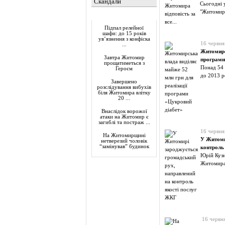
Скандали
Сьогодні 
"Житомирс
Актуально
Підпал релейної
шафи: до 15 років
ув’язнення з конфіска
16 червня
...
Житомирс
Завтра Житомир
програми
прощатиметься з
Понад 54 
Героєм
до 2013 р
Завершено
розслідування вибухів
біля Житомира влітку
20 ...
Внаслідок ворожої
атаки на Житомир є
загиблі та постраж ...
16 червня
На Житомирщині
У Житоми
нетверезий чоловік
“замінував” будинок
контроль
Юрій Кузн
Житомира
16 червн