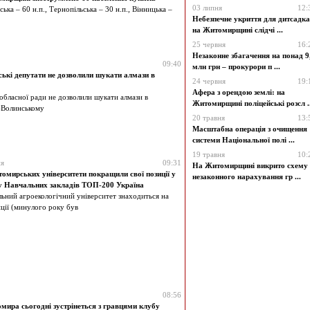
03 липня
12:
ка – 60 н.п., Тернопільська – 30 н.п., Вінницька –
Небезпечне укриття для дитсадка
на Житомирщині слідчі ...
25 червня
16:
Незаконне збагачення на понад 9
09:40
млн грн – прокурори п ...
ькі депутати не дозволили шукати алмази в
24 червня
19:
Афера з орендою землі: на
обласної ради не дозволили шукати алмази в
Житомирщині поліцейські розсл ..
-Волинському
20 травня
13:
Масштабна операція з очищення
системи Національної полі ...
19 травня
10:
ня
09:31
На Житомирщині викрито схему
омирських університети покращили свої позиції у
незаконного нарахування гр ...
у Навчальних закладів ТОП-200 Україна
ьний агроекологічний університет знаходиться на
ції (минулого року був
08:56
ира сьогодні зустрінеться з гравцями клубу