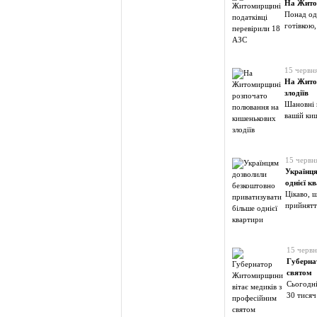
На Житом
Понад од
готівкою,
15 червн
На Жито
злодіїв
Шановні 
вашій киш
15 червн
Українця
однієї к
Цікаво, щ
прийнятт
15 червн
Губерна
святом
Сьогодні
30 тисяч