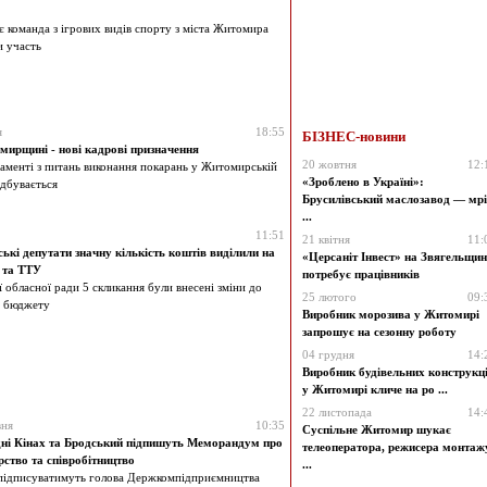
є команда з ігрових видів спорту з міста Житомира
и участь
я
18:55
БІЗНЕС-новини
ирщині - нові кадрові призначення
20 жовтня
12:
аменті з питань виконання покарань у Житомирській
«Зроблено в Україні»:
ідбувається
Брусилівський маслозавод — мрі
...
11:51
21 квітня
11:
кі депутати значну кількість коштів виділили на
«Церсаніт Інвест» на Звягельщин
 та ТТУ
потребує працівників
ї обласної ради 5 скликання були внесені зміни до
25 лютого
09:
о бюджету
Виробник морозива у Житомирі
запрошує на сезонну роботу
04 грудня
14:
Виробник будівельних конструкц
у Житомирі кличе на ро ...
22 листопада
14:
вня
10:35
Суспільне Житомир шукає
ні Кінах та Бродський підпишуть Меморандум про
телеоператора, режисера монтаж
рство та співробітництво
...
підписуватимуть голова Держкомпідприємництва