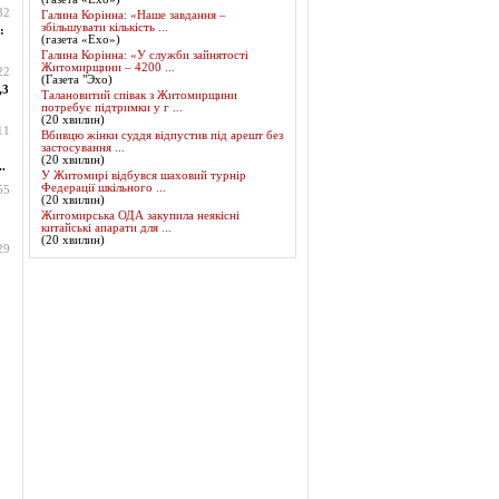
32
Галина Корінна: «Наше завдання –
збільшувати кількість ...
:
(газета «Ехо»)
Галина Корінна: «У служби зайнятості
Житомирщини – 4200 ...
22
(Газета "Эхо)
,3
Талановитий співак з Житомирщини
потребує підтримки у г ...
(20 хвилин)
11
Вбивцю жінки суддя відпустив під арешт без
застосування ...
(20 хвилин)
.
У Житомирі відбувся шаховий турнір
Федерації шкільного ...
55
(20 хвилин)
Житомирська ОДА закупила неякісні
китайські апарати для ...
(20 хвилин)
29