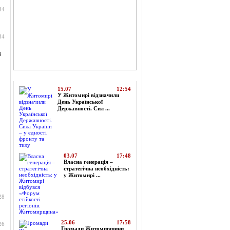
34
34
д
Топ-новини
15.07
12:54
У Житомирі відзначили
День Української
Державності. Сил ...
03.07
17:48
Власна генерація –
стратегічна необхідність:
у Житомирі ...
28
25.06
17:58
26
Громади Житомирщини