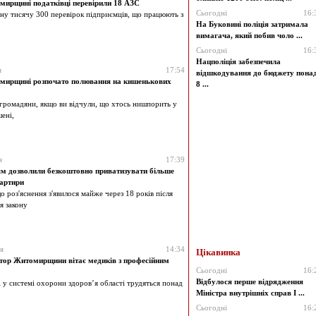
ирщині податківці перевірили 18 АЗС
Сьогодні
16:
ну тисячу 300 перевірок підприємців, що працюють з
На Буковині поліція затримала
вимагача, який побив чоло ...
Сьогодні
16:
Нацполіція забезпечила
я
17:54
відшкодування до бюджету пона
мирщині розпочато полювання на кишенькових
8 ...
громадяни, якщо ви відчули, що хтось нишпорить у
ені,
я
17:39
м дозволили безкоштовно приватизувати більше
вартири
о роз'яснення з'явилося майже через 18 років після
я закону
я
14:34
Цікавинка
тор Житомирщини вітає медиків з професійним
Сьогодні
16:
Відбулося перше відрядження
 у системі охорони здоров’я області трудяться понад
Міністра внутрішніх справ І ...
Сьогодні
16: