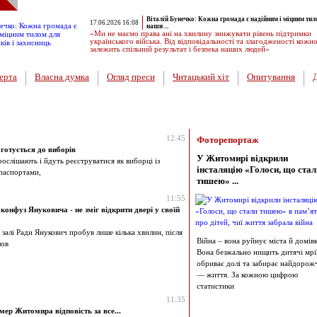
Віталій Бунечко: Кожна громада є надійним і міцним тил
17.06.2026 16:08
наши ...
«Ми не маємо права ані на хвилину знижувати рівень підтримки
українського війська. Від відповідальності та злагодженості кожн
залежить спільний результат і безпека наших людей»
ерта
Власна думка
Огляд преси
Читацький хіт
Опитування
12:45
Фоторепортаж
готується до виборів
У Житомирі відкрили
ослішають і йдуть реєструватися як виборці із
інсталяцію «Голоси, що стал
паспортами,
тишею» ...
11:55
конфуз Януковича - не зміг відкрити двері у своїй
 залі Ради Янукович пробув лише кілька хвилин, після
Війна – вона руйнує міста й домівк
шов
Вона безжально нищить дитячі мрії
обриває долі та забирає найдорож
— життя. За кожною цифрою
статистики
11:35
мер Житомира відповість за все...