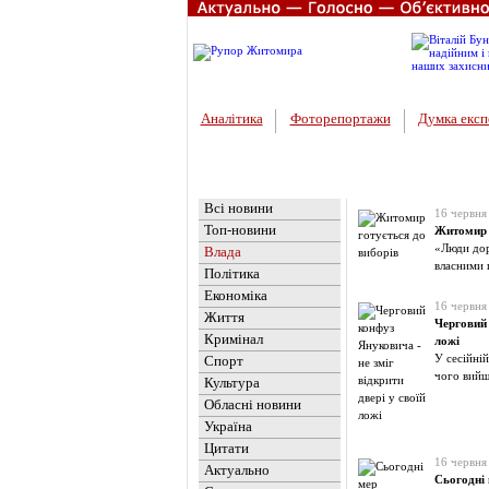
Аналітика
Фоторепортажи
Думка експ
Головна
Новини
»
Влада
Всі новини
16 червня
Топ-новини
Житомир 
«Люди дор
Влада
власними 
Політика
Економіка
16 червня
Життя
Черговий 
Кримінал
ложі
У сесійній
Спорт
чого вий
Культура
Обласні новини
Україна
Цитати
16 червня
Актуально
Сьогодні 