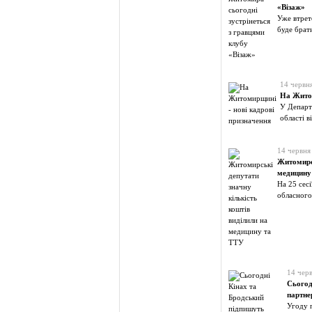
«Візаж»
Уже втрет
буде брат
14 червн
На Житом
У Департ
області в
14 червня
Житомирсь
медицину
На 25 сесі
обласног
14 чер
Сьогод
партне
Угоду 