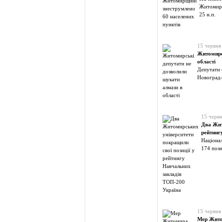
Житомирсь
25 н.п.
15 червня
Житомирс
області
Депутати 
Новоград
15 черв
Два Жит
рейтинг
Націонал
174 пози
15 червня
Мер Житом