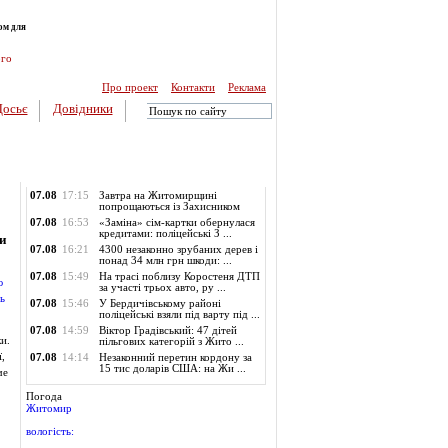
ом для
ого
Про проект
Контакти
Реклама
Досьє
Довідники
Обласні новини
07.08
17:15
Завтра на Житомирщині
попрощаються із Захисником
07.08
16:53
«Заміна» сім-картки обернулася
кредитами: поліцейські З ...
и
07.08
16:21
4300 незаконно зрубаних дерев і
понад 34 млн грн шкоди: ...
07.08
15:49
На трасі поблизу Коростеня ДТП
за участі трьох авто, ру ...
07.08
15:46
У Бердичівському районі
поліцейські взяли під варту під ...
07.08
14:59
Віктор Градівський: 47 дітей
и.
пільгових категорій з Жито ...
,
07.08
14:14
Незаконний перетин кордону за
15 тис доларів США: на Жи ...
че
Погода
Житомир
вологість: