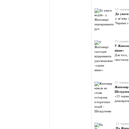
15 червня
До уваги
у зв’язку
України з
15 червня
У Житомир
вікно»
Для того,
своєчасну
15 червня
Житомир н
Шелудче
«13 червн
демократ
15 червн
На Житом