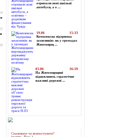
отримали нові шкільні
автобуси, а о ...
24
ми
22
19.06
15:33
ти
Комплексна підтримка
захисників: як у громадах
Житомирщ ...
20
03.06
16:59
На Житомирщині
відновлюють стратегічно
важливі дорожні ...
Огляд преси
Спалювати чи компостувати?
(газета «Ехо»)