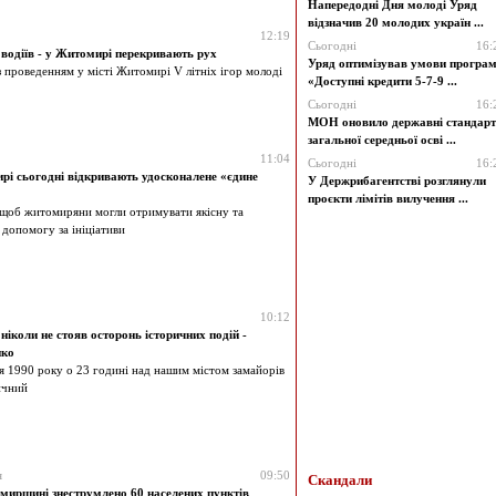
Напередодні Дня молоді Уряд
відзначив 20 молодих україн ...
12:19
Сьогодні
16:
 водіїв - у Житомирі перекривають рух
Уряд оптимізував умови програ
 з проведенням у місті Житомирі V літніх ігор молоді
«Доступні кредити 5-7-9 ...
Сьогодні
16:
МОН оновило державні стандар
загальної середньої осві ...
11:04
Сьогодні
16:
і сьогодні відкривають удосконалене «єдине
У Держрибагентстві розглянули
проєкти лімітів вилучення ...
 щоб житомиряни могли отримувати якісну та
 допомогу за ініціативи
10:12
іколи не стояв осторонь історичних подій -
нко
я 1990 року о 23 годині над нашим містом замайорів
ичний
я
09:50
Скандали
ирщині знеструмлено 60 населених пунктів