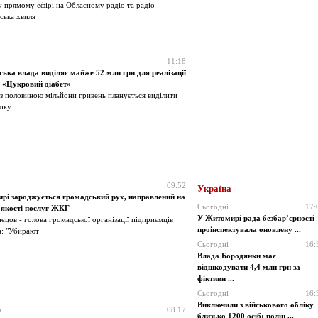
у прямому ефірі на Обласному радіо та радіо
ька хвиля
11:18
ька влада виділяє майже 52 млн грн для реалізації
 «Цукровий діабет»
з половиною мільйони гривень планується виділити
оку
09:52
Україна
рі зароджується громадський рух, направлений на
Сьогодні
17:
 якості послуг ЖКГ
У Житомирі рада безбар’єрності
єцов - голова громадської організації підприємців
проінспектувала оновлену ...
: "Убирают
Сьогодні
16:
Влада Бородянки має
відшкодувати 4,4 млн грн за
фіктивн ...
Сьогодні
16:
Виключили з військового обліку
я
08:17
близько 1200 осіб: поліц ...