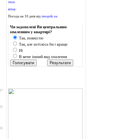
тиск:
вітер:
Погода на 10 днів від
sinoptik.ua
Опитування
Чи задоволені Ви центральним
опаленням у квартирі?
Так, повністю
Так, але хотілось би і краще
Ні
В мене інший вид опалення
07
35
35