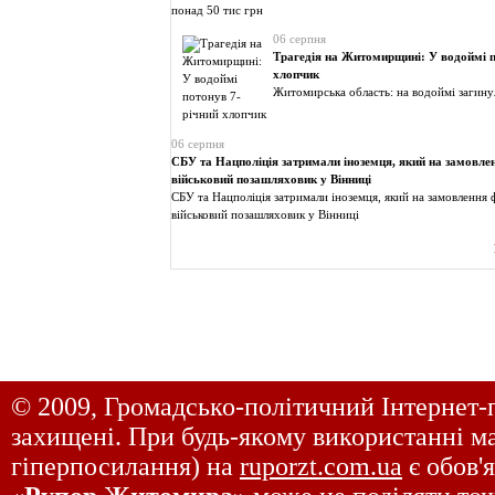
понад 50 тис грн
06 серпня
Трагедія на Житомирщині: У водоймі п
хлопчик
Житомирська область: на водоймі загину
06 серпня
СБУ та Нацполіція затримали іноземця, який на замовле
військовий позашляховик у Вінниці
СБУ та Нацполіція затримали іноземця, який на замовлення 
військовий позашляховик у Вінниці
© 2009, Громадсько-політичний Інтернет-
захищені. При будь-якому використанні ма
гіперпосилання) на
ruporzt.com.ua
є обов'