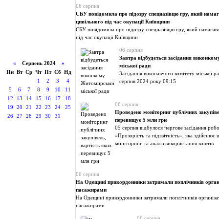
06 серпня
СБУ повідомила про підозру спецназівцю гру, який нама
цивільного під час окупації Київщини
СБУ повідомила про підозру спецназівцю гру, який намагав
під час окупації Київщини
06 серпня
Завтра відбудеться засідання виконко
«
Серпень 2024
»
міської ради
Пн
Вт
Ср
Чт
Пт
Сб
Нд
Засідання виконавчого комітету міської р
1
2
3
4
серпня 2024 року 09:15
5
6
7
8
9
10
11
12
13
14
15
16
17
18
06 серпня
19
20
21
22
23
24
25
Проведено моніторинг публічних закупіве
26
27
28
29
30
31
перевищує 5 млн грн
05 серпня відбулося чергове засідання роб
«Прозорість та підзвітність», яка здійсню
моніторинг та аналіз використання коштів
06 серпня
На Одещині прикордонники затримали поплічників органі
пасажирами
На Одещині прикордонники затримали поплічників організат
пасажирами
06 серпня