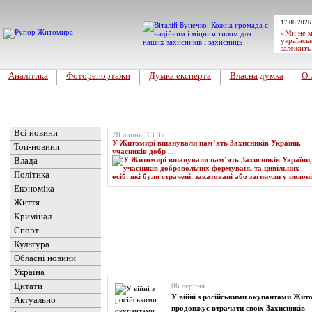
17.06.2026
«Ми не м
українськ
залежить
Аналітика
Фоторепортажи
Думка експерта
Власна думка
Ог
Головна
Топ-новина
Всі новини
28 липня, 13:37
У Житомирі вшанували пам’ять Захисників України,
Топ-новини
учасників добр ...
Влада
Політика
Економіка
Життя
Кримінал
Спорт
Культура
Обласні новини
Новини
» Матеріали за 06.08.2024
Україна
Цитати
06 серпня
У війні з російськими окупантами Жи
Актуально
продовжує втрачати своїх Захисників