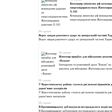
Командир авіаполку рф команду
енергопідприємствам Житомирщ
Х-101
Командир авіаполку рф командува
енергопідприємствам Житомирщи
06 серпня
Ворог завдав ракетного удару по центральній частині Ха
Ворог завдав ракетного удару по центральній частині Харко
06 серпня
Житомир придбає для військових реакти
«Кажан»
Антидрони та реактивний дрон "Кажан" на
закупить для військових Житомирська гром
06 серпня
У Коростенському району сталося дві пожежі піднавісів д
дерев’яних матеріалів
У Коростенському району сталося дві пожежі піднавісів для
дерев’яних матеріалів
06 серпня
В Кропивницькому деблокували постраждалого водія вн
В Кропивницькому деблокували постраждалого водія внасл