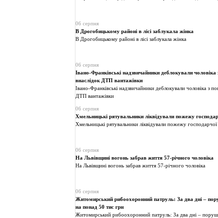
06 серпня
В Дрогобицькому районі в лісі заблукала жінка
В Дрогобицькому районі в лісі заблукала жінка
06 серпня
Івано-Франківські надзвичайники деблокували чоловіка з
внаслідок ДТП вантажівки
Івано-Франківські надзвичайники деблокували чоловіка з по
ДТП вантажівки
06 серпня
Хмельницькі рятувальники ліквідували пожежу господар
Хмельницькі рятувальники ліквідували пожежу господарчої
06 серпня
На Львівщині вогонь забрав життя 57-річного чоловіка
На Львівщині вогонь забрав життя 57-річного чоловіка
06 серпня
Житомирський рибоохоронний патруль: За два дні – пор
на понад 50 тис грн
Житомирський рибоохоронний патруль: За два дні – поруше