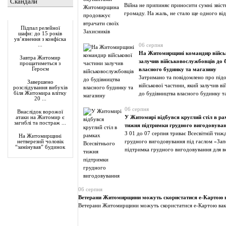
Скандали
Війна не припиняє приносити сумні звіст
громаду. На жаль, не стало ще одного ві
Актуально
Підпал релейної
шафи: до 15 років
ув’язнення з конфіска
...
06 серпня
На Житомирщині командир військ
Завтра Житомир
залучив військовослужбовців до 
прощатиметься з
Героєм
власного будинку та магазину
Затримано та повідомлено про під
Завершено
військової частини, який залучив в
розслідування вибухів
біля Житомира влітку
до будівництва власного будинку т
20 ...
06 серпня
Внаслідок ворожої
У Житомирі відбувся круглий стіл в ра
атаки на Житомир є
загиблі та постраж ...
тижня підтримки грудного вигодовува
З 01 до 07 серпня триває Всесвітній тиж
На Житомирщині
грудного вигодовування під гаслом «За
нетверезий чоловік
“замінував” будинок
підтримка грудного вигодовування для в
06 серпня
Ветерани Житомирщини можуть скористатися е-Картою 
Ветерани Житомирщини можуть скористатися е-Картою вак