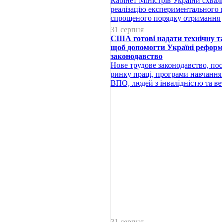
Кабінет Міністрів України схва
реалізацію експериментального
спрощеного порядку отримання 
31 серпня
США готові надати технічну т
щоб допомогти Україні реформ
законодавство
Нове трудове законодавство, по
ринку праці, програми навчання
ВПО, людей з інвалідністю та ве
31 серпня