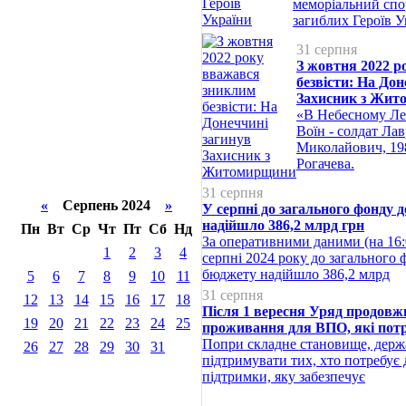
меморіальний спо
загиблих Героїв У
31 серпня
З жовтня 2022 р
безвісти: На Дон
Захисник з Жи
«В Небесному Лег
Воїн - солдат Ла
Миколайович, 19
Рогачева.
31 серпня
«
Серпень 2024
»
У серпні до загального фонду
надійшло 386,2 млрд грн
Пн
Вт
Ср
Чт
Пт
Сб
Нд
За оперативними даними (на 16:0
1
2
3
4
серпні 2024 року до загального
бюджету надійшло 386,2 млрд
5
6
7
8
9
10
11
31 серпня
12
13
14
15
16
17
18
Після 1 вересня Уряд продовж
19
20
21
22
23
24
25
проживання для ВПО, які пот
Попри складне становище, держ
26
27
28
29
30
31
підтримувати тих, хто потребує
підтримки, яку забезпечує