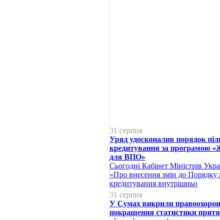
31 серпня
Уряд удосконалив порядок піл
кредитування за програмою «
для ВПО»
Сьогодні Кабінет Міністрів Укр
«Про внесення змін до Порядку 
кредитування внутрішньо
31 серпня
У Сумах викрили правоохоронц
покращення статистики притя