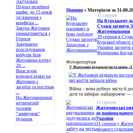
Актуально
Підпал релейної
Новини
» Матеріали за 31.08.2
шафи: до 15 років
31 серпня
ув’язнення з
На Курському н
конфіска ...
Суджи загинув З
Завтра Житомир
Житомирщини
прощатиметься з
29 серпня в Судж
Героєм
Курської області 
Завершено
України загинув 
розслідування
Філоненко Богда
вибухів біля
Житомира влітку
Фоторепортаж
20 ...
У Житомирі відкрили інсталяцію «Го
Внаслідок
ворожої атаки на
Житомир є
загиблі та постраж
Війна – вона руйнує міста й д
...
долі та забирає найдорожче —
На Житомирщині
31 серпня
нетверезий
Житомирські ря
чоловік
до національного 
“замінував”
України
будинок
31 серпня у Житом
міського гідропар