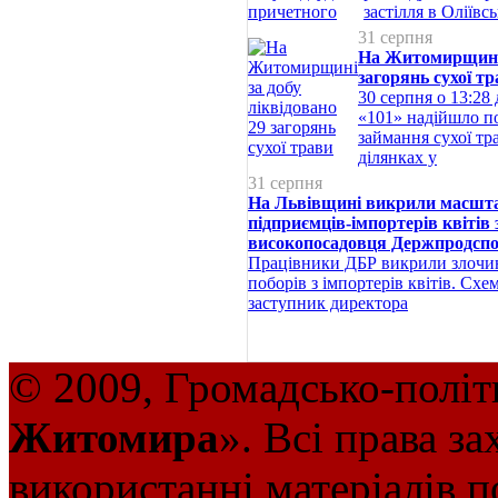
застілля в Оліївсь
31 серпня
На Житомирщині 
загорянь сухої т
30 серпня о 13:28
«101» надійшло п
займання сухої т
ділянках у
31 серпня
На Львівщині викрили масштаб
підприємців-імпортерів квітів 
високопосадовця Держпродсп
Працівники ДБР викрили злочи
поборів з імпортерів квітів. Схе
заступник директора
© 2009, Громадсько-політ
Житомира
». Всі права з
використанні матеріалів п