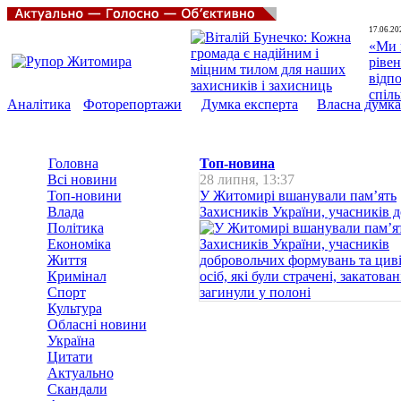
17.06.20
«Ми 
рівен
відп
спіл
Аналітика
Фоторепортажи
Думка експерта
Власна думка
Головна
Топ-новина
Всі новини
28 липня, 13:37
Топ-новини
У Житомирі вшанували пам’ять
Влада
Захисників України, учасників до
Політика
Економіка
Життя
Кримінал
Спорт
Культура
Обласні новини
Україна
Цитати
Актуально
Скандали