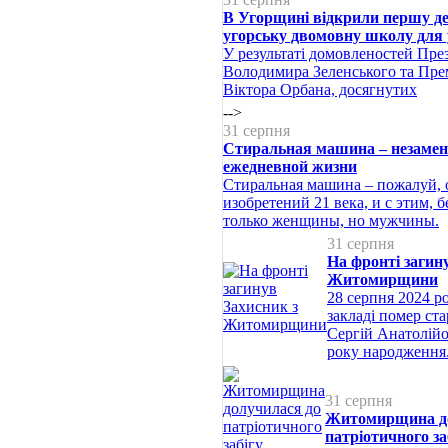
В Угорщині відкрили першу де
угорську двомовну школу для 
У результаті домовленостей Пре
Володимира Зеленського та Пре
Віктора Орбана, досягнутих
-->
31 серпня
Стиральная машина – незаме
ежедневной жизни
Стиральная машина – пожалуй, 
изобретений 21 века, и с этим, б
только женщины, но мужчины.
31 серпня
На фронті загин
Житомирщини
28 серпня 2024 р
закладі помер ст
Сергій Анатолійо
року народження
31 серпня
Житомирщина до
патріотичного за