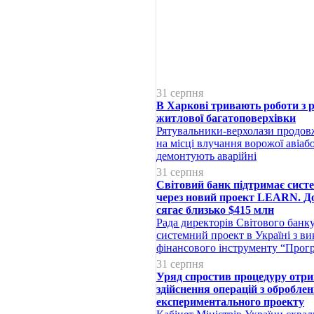
31 серпня
В Харкові тривають роботи з 
житлової багатоповерхівки
Рятувальники-верхолази продов
на місці влучання ворожої аві
демонтують аварійні
31 серпня
Світовий банк підтримає систе
через новий проект LEARN. Д
сягає близько $415 млн
Рада директорів Світового банк
системний проект в Україні з в
фінансового інструменту “Прог
31 серпня
Уряд спростив процедуру отри
здійснення операцій з оброблен
експериментального проекту