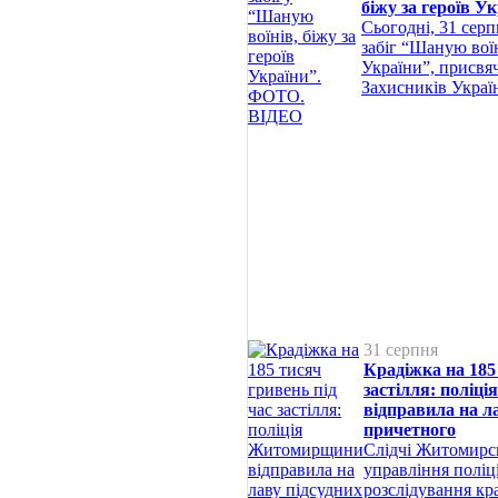
біжу за героїв 
Сьогодні, 31 серп
забіг “Шаную воїн
України”, присвя
Захисників Украї
31 серпня
Крадіжка на 185
застілля: полі
відправила на л
причетного
Слідчі Житомирс
управління поліц
розслідування кра