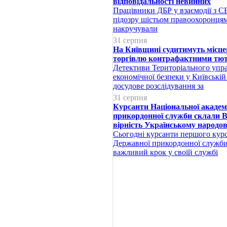
відповідальності невинних
Працівники ДБР у взаємодії з С
підозру шістьом правоохоронцям 
накручували
31 серпня
На Київщині судитимуть місце
торгівлю контрафактними тю
Детективи Територіального упр
економічної безпеки у Київській
досудове розслідування за
31 серпня
Курсанти Національної академ
прикордонної служби склали В
вірність Українському народов
Сьогодні курсанти першого курс
Державної прикордонної служб
важливий крок у своїй службі